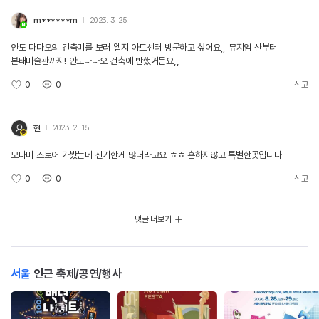
m******m
2023. 3. 25.
안도 다다오의 건축미를 보러 엘지 아트센터 방문하고 싶어요,, 뮤지엄 산부터
본태미술관까지! 안도다다오 건축에 반했거든요,,
0
0
신고
현
2023. 2. 15.
모나미 스토어 가봤는데 신기한게 많더라고요 ㅎㅎ 흔하지않고 특별한곳입니다
0
0
신고
댓글 더보기
서울
인근 축제/공연/행사