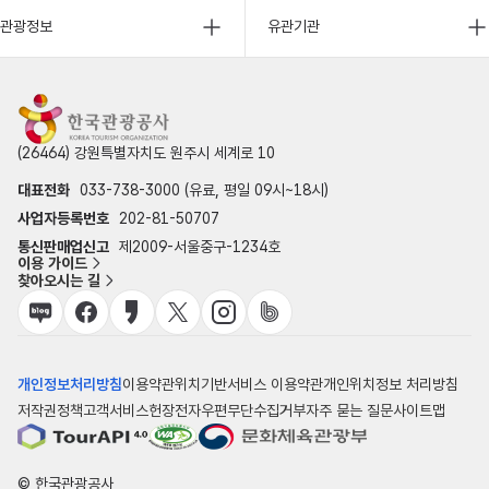
관광정보
유관기관
(26464) 강원특별자치도 원주시 세계로 10
대표전화
033-738-3000 (유료, 평일 09시~18시)
사업자등록번호
202-81-50707
통신판매업신고
제2009-서울중구-1234호
이용 가이드
찾아오시는 길
개인정보처리방침
이용약관
위치기반서비스 이용약관
개인위치정보 처리방침
저작권정책
고객서비스헌장
전자우편무단수집거부
자주 묻는 질문
사이트맵
© 한국관광공사