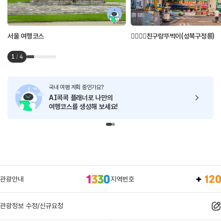
서울 여행코스
👩‍❤️‍💋‍👩친구랑뚜벅이(성북구정릉)
1
/
4
국내 여행 계획 중인가요?
AI콕콕 플래너로
나만의
여행코스를 생성해 보세요!
관광안내
지역번호
관광정보 수정/신규요청