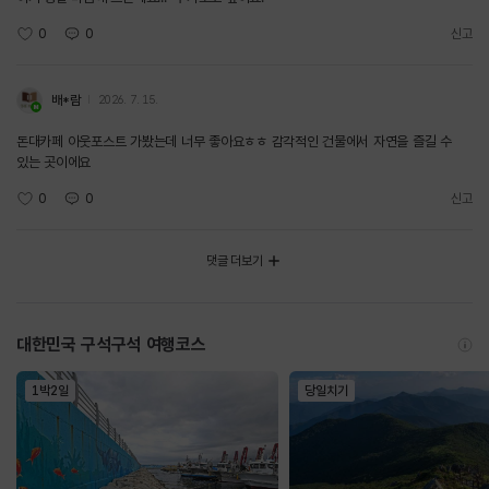
0
0
신고
배*람
2026. 7. 15.
돈대카페 아웃포스트 가봤는데 너무 좋아요ㅎㅎ 감각적인 건물에서 자연을 즐길 수
있는 곳이에요
0
0
신고
댓글 더보기
대한민국 구석구석 여행코스
1박2일
당일치기