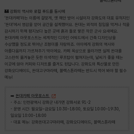
블랙스톤라떼
🏰 강화의 역사와 로컬 푸드를 동시에
‘돈대카페’라는 이름에 걸맞게, 옛 해안 방어 시설이자 강화도의 대표 유적지인
‘돈대’에서 영감을 얻어 공간을 설계했어요. 돈대는 외적의 침입을 막거나 적을
감시하기 위해 평지보다 높은 곳에 흙과 돌로 쌓은 작은 군사 요새예요.
돈대카페 아웃포스트는 세계적인 디자인 어워드에서 건축 디자인상을
수상했을 정도로 뛰어난 조형미를 자랑하죠. 아이에게 강화의 역사와
아름다움까지 가르쳐주기 딱이에요. 카페 옥상으로 올라가면 실제 돈대를
고스란히 옮겨놓은 듯한 이색적인 루프탑이 펼쳐지는데, 날씨가 좋을 때는
이곳에 앉아 커피와 디저트를 즐겨도 된답니다. 강화도의 특산물로 만든
강화오디에이드, 돈대고구마라떼, 블랙스톤라떼는 반드시 먹어 봐야 할 필수
메뉴!
➡️
돈대카페 아웃포스트
- 주소: 인천광역시 강화군 내가면 강화서로 91-2
- 운영 시간: 월요일~금요일 10:30~18:00, 토요일 10:00~19:30,
일요일 10:00~18:00
- 대표 메뉴: 강화돈대고구마라떼, 강화오디에이드, 블랙스톤라떼