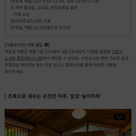
[푸른숲 책뜰] 오전 9:30~12:30, 오후 14:00~17:00
※ 매주 월요일, 금요일, 법정공휴일 휴관
- 이용 요금
[광교푸른숲도서관] 무료
[푸른숲 책뜰] 10,000원(1회 3시간)
[가볼래-터의 여행 꿀팁 🎁]
푸른숲 책뜰은 매월 1일 10시부터 6일 18시까지, 다음달 일정을
수원시
도서관 통합예약시스템
에서 예약할 수 있어요. 선착순으로 예약 가능한 동과
추첨제로 예약되는 동이 따로 있으니 홈페이지를 통해 자세한 사항을
확인하세요.
초록으로 채우는 온전한 하루, 밀양 ‘숲의하루’
1
/
3