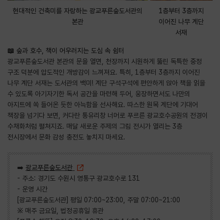
현대적인 건축미를 자랑하는 광교푸른숲도서관의
1층부터 3층까지
본관
이어진 나무 계단
서재
📖 숲과 호수, 책이 어우러지는 도심 속 쉼터
광교푸른숲도서관 본관의 문을 열면, 천장까지 시원하게 뚫린 독특한 중정
구조 덕분에 압도적인 개방감이 느껴져요. 특히, 1층부터 3층까지 이어진
나무 계단 서재는 도서관의 백미! 계단 구석구석에 편안하게 앉아 책을 읽을
수 있도록 아기자기한 독서 공간을 마련해 두어, 웅장하면서도 나만의
아지트에 쏙 들어온 듯한 아늑함을 선사해요. 따스한 원목 계단에 기대어
책장을 넘기다 보면, 커다란 통유리창 너머로 푸르른 광교호수공원의 전경이
수채화처럼 펼쳐지죠. 매달 새로운 주제의 그림 전시가 열리는 3층
전시장에서 문화 감성 충전도 놓치지 마세요.
➡️
광교푸른숲도서관
- 주소: 경기도 수원시 영통구 광교호수로 131
- 운영 시간
[광교푸른숲도서관] 평일 07:00~23:00, 주말 07:00~21:00
※ 매주 금요일, 법정공휴일 휴관