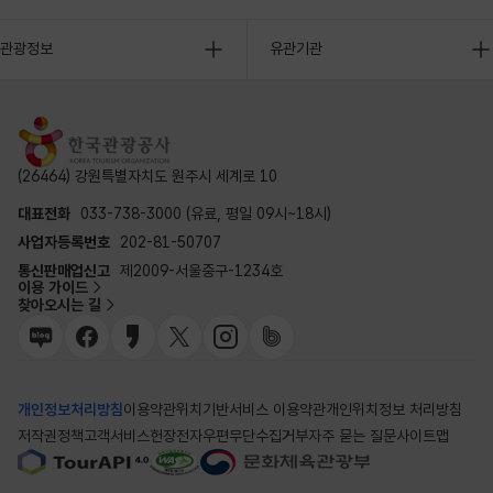
관광정보
유관기관
(26464) 강원특별자치도 원주시 세계로 10
대표전화
033-738-3000 (유료, 평일 09시~18시)
사업자등록번호
202-81-50707
통신판매업신고
제2009-서울중구-1234호
이용 가이드
찾아오시는 길
개인정보처리방침
이용약관
위치기반서비스 이용약관
개인위치정보 처리방침
저작권정책
고객서비스헌장
전자우편무단수집거부
자주 묻는 질문
사이트맵