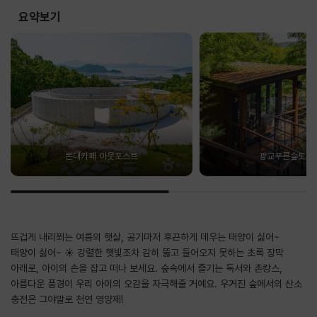
요약보기
돈대카페 아웃포스트
광교푸른숲도서
뜨겁게 내리쬐는 여름의 햇살, 공기마저 후끈하게 데우는 태양이 싫어~
태양이 싫어~ ☀️ 강렬한 햇빛조차 감히 뚫고 들어오지 못하는 초록 장막
아래로, 아이의 손을 잡고 떠나 보세요. 숲속에서 즐기는 독서와 촌캉스,
아름다운 풍경이 우리 아이의 오감을 자극해줄 거예요. 우거진 숲에서의 산소
충전은 그야말로 천연 영양제!