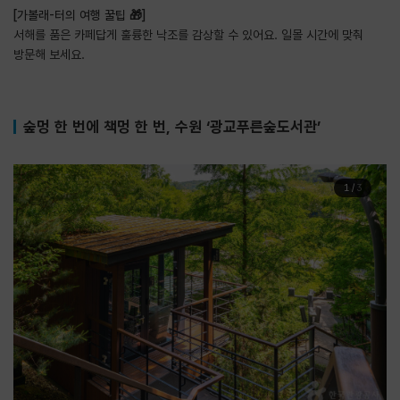
[가볼래-터의 여행 꿀팁 🎁]
서해를 품은 카페답게 훌륭한 낙조를 감상할 수 있어요. 일몰 시간에 맞춰
방문해 보세요.
숲멍 한 번에 책멍 한 번, 수원 ‘광교푸른숲도서관’
1
/
3