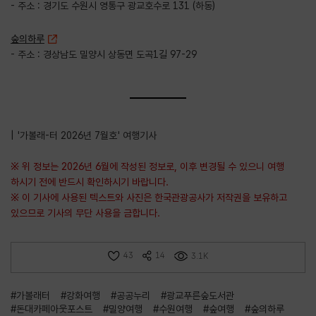
- 주소 : 경기도 수원시 영통구 광교호수로 131 (하동)
숲의하루
- 주소 : 경상남도 밀양시 상동면 도곡1길 97-29
| '가볼래-터 2026년 7월호' 여행기사
※ 위 정보는 2026년 6월에 작성된 정보로, 이후 변경될 수 있으니 여행
하시기 전에 반드시 확인하시기 바랍니다.
※ 이 기사에 사용된 텍스트와 사진은 한국관광공사가 저작권을 보유하고
있으므로 기사의 무단 사용을 금합니다.
43
14
3.1K
#가볼래터
#강화여행
#공공누리
#광교푸른숲도서관
#돈대카페아웃포스트
#밀양여행
#수원여행
#숲여행
#숲의하루