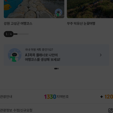
강원 고성군 여행코스
무주 덕유산 눈꽃여행
1
/
4
국내 여행 계획 중인가요?
AI콕콕 플래너로
나만의
여행코스를 생성해 보세요!
관광안내
지역번호
관광정보 수정/신규요청