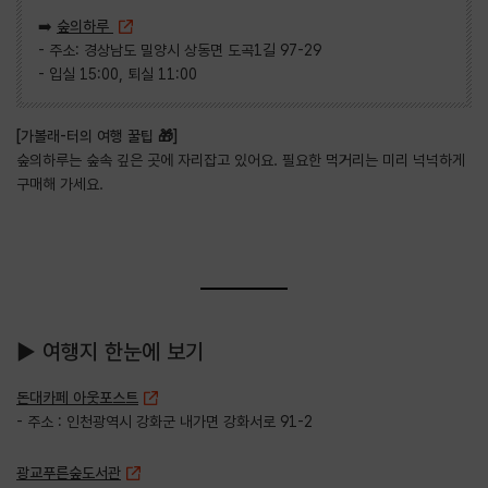
➡️
숲의하루
- 주소: 경상남도 밀양시 상동면 도곡1길 97-29
- 입실 15:00, 퇴실 11:00
[가볼래-터의 여행 꿀팁 🎁]
숲의하루는 숲속 깊은 곳에 자리잡고 있어요. 필요한 먹거리는 미리 넉넉하게
구매해 가세요.
▶ 여행지 한눈에 보기
돈대카페 아웃포스트
- 주소 : 인천광역시 강화군 내가면 강화서로 91-2
광교푸른숲도서관