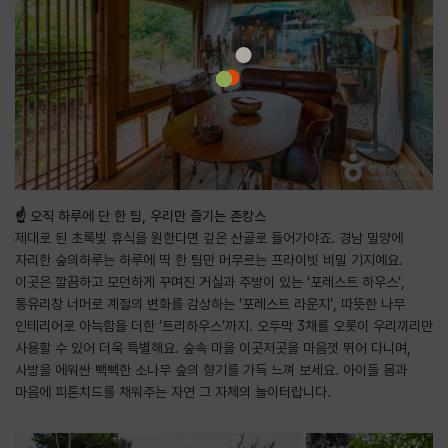
☝️ 오직 하루에 단 한 팀, 우리만 즐기는 촌캉스
제대로 된 초록빛 휴식을 원한다면 깊은 산골로 들어가야죠. 경남 밀양에
자리한 숲의하루는 하루에 딱 한 팀만 머무르는 프라이빗 비밀 기지예요.
이곳은 깔끔하고 모던하게 꾸며진 거실과 주방이 있는 ‘포레스트 하우스’,
통유리창 너머로 계절의 변화를 감상하는 ‘포레스트 라운지’, 따뜻한 나무
인테리어로 아늑함을 더한 ‘트리하우스’까지. 오두막 3채를 오롯이 우리끼리만
사용할 수 있어 더욱 특별해요. 숲속 마을 이곳저곳을 마음껏 뛰어 다니며,
사방을 에워싼 빽빽한 소나무 숲의 향기를 가득 느껴 보세요. 아이들 몸과
마음에 피톤치드를 채워주는 자연 그 자체의 놀이터랍니다.