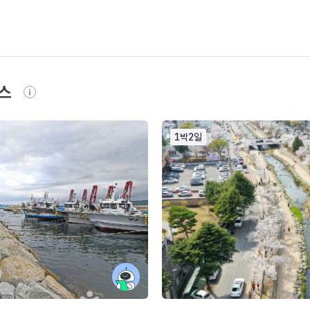
스
1박2일