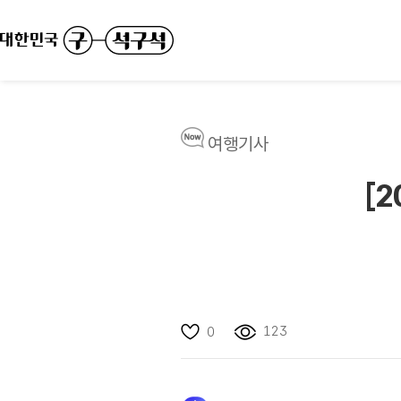
여행기사
[
123
0