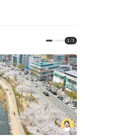
1
/
3
2박3일