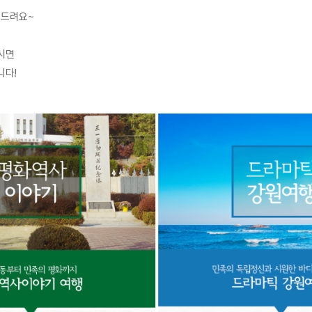
 드려요~
시면 
다! 