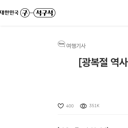
여행기사
[광복절 역사
351K
400