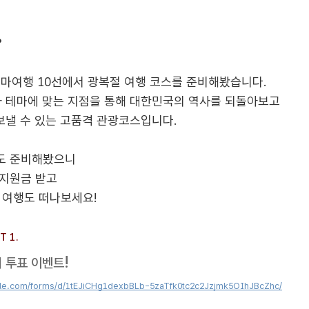
 ​
 테마여행 10선에서 광복절 여행 코스를 준비해봤습니다.
역사 테마에 맞는 지점을 통해 대한민국의 역사를 되돌아보고
 보낼 수 있는 고품격 관광코스입니다.
트도 준비해봤으니
 지원금 받고
는 여행도 떠나보세요!
 1.
!
지 투표 이벤트
gle.com/forms/d/1tEJiCHg1dexbBLb-5zaTfk0tc2c2Jzjmk5OIhJBcZhc/