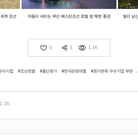
 신세계 조선
어둠이 내리는 부산 웨스틴조선 호텔 앞 해변 풍경
멀리 남
1.1K
0
3
우수기업
#조선호텔
#출산휴가
#한국관광의별
#휴가문화 우수기업 부문
. 26.