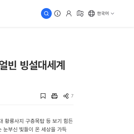
한국어
하얼빈 빙설대세계
7
대 황룡사지 구층목탑 등 보기 힘든
 눈부신 빛들이 온 세상을 가득