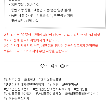
- 동반 구분 : 동반 가능
- 동반 가능 동물 : 대형견 가능(맹견 입장 불가)
- 동반 시 필수사항 : 리드줄 필수, 배변봉투 지참
- 동반 범위: 전체 가능
※위 정보는 2023년 12월에 작성된 정보로, 이후 변경될 수 있으니 여행
하시기 전에 반드시 확인하시기 바랍니다.
※이 기사에 사용된 텍스트, 사진 등의 정보는 한국관광공사가 저작권을
보유하고 있으므로 기사의 무단 사용을 금합니다.
4
4
2K
#강원도여행
#대관령
#대관령하늘목장
#댕댕이와함께가볼만한여행지
#반려견
#반려견동반
#반려견동반여행지
#반려견동반여행지취재기사
#반려동물
#반려동물동반여행지
#반려동물이색체험
#반려동물특집관모아보기
#반려동물특집기사