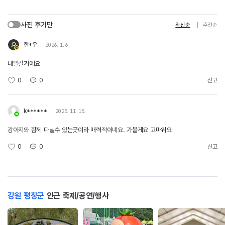
사진 후기만
최신순
추천순
한*우
2026. 1. 6.
내일갈거예요
0
0
신고
k******
2025. 11. 15.
강아지와 함께 다닐수 있는곳이라 매력적이네요. 가볼게요 고마워요
0
0
신고
강원 평창군
인근 축제/공연/행사