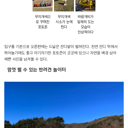
무지개색으
무지개색
바람개비가
로 꾸며진
시소가 눈에
일제히 도는
포토존
띈다
모습이
인상적이다
입구를 기준으로 오른편에는 드넓은 잔디밭이 펼쳐진다. 천연 잔디 위에서
뛰어놀기에도 좋고 아기자기한 포토존이 곳곳에 있으니 자연을 배경 삼아
예쁜 사진을 남겨볼 수 있다.
맘껏 뛸 수 있는 반려견 놀이터