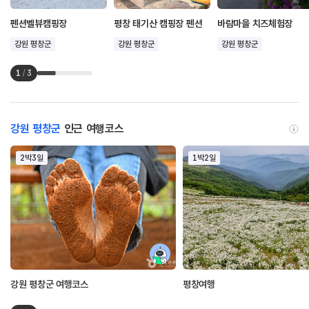
펜션벨뷰캠핑장
평창 태기산 캠핑장 펜션
바람마을 치즈체험장
강원 평창군
강원 평창군
강원 평창군
1
/
3
강원 평창군
인근 여행코스
2박3일
1박2일
강원 평창군 여행코스
평창여행