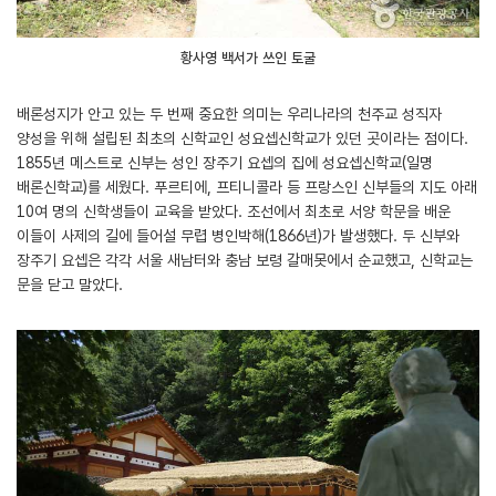
황사영 백서가 쓰인 토굴
배론성지가 안고 있는 두 번째 중요한 의미는 우리나라의 천주교 성직자
양성을 위해 설립된 최초의 신학교인 성요셉신학교가 있던 곳이라는 점이다.
1855년 메스트로 신부는 성인 장주기 요셉의 집에 성요셉신학교(일명
배론신학교)를 세웠다. 푸르티에, 프티니콜라 등 프랑스인 신부들의 지도 아래
10여 명의 신학생들이 교육을 받았다. 조선에서 최초로 서양 학문을 배운
이들이 사제의 길에 들어설 무렵 병인박해(1866년)가 발생했다. 두 신부와
장주기 요셉은 각각 서울 새남터와 충남 보령 갈매못에서 순교했고, 신학교는
문을 닫고 말았다.