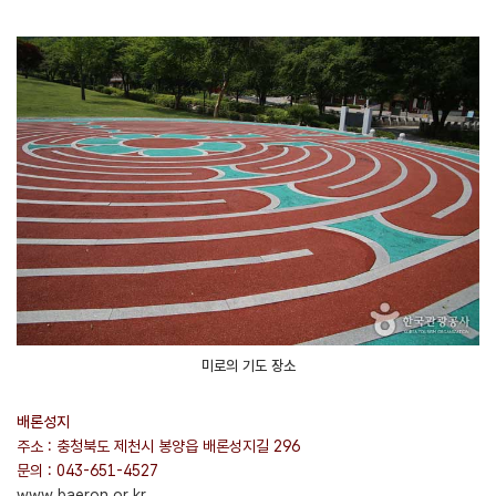
미로의 기도 장소
배론성지
주소 : 충청북도 제천시 봉양읍 배론성지길 296
문의 : 043-651-4527
www.baeron.or.kr