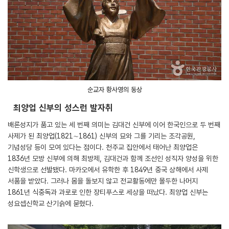
순교자 황사영의 동상
최양업 신부의 성스런 발자취
배론성지가 품고 있는 세 번째 의미는 김대건 신부에 이어 한국인으로 두 번째
사제가 된 최양업(1821∼1861) 신부의 묘와 그를 기리는 조각공원,
기념성당 등이 모여 있다는 점이다. 천주교 집안에서 태어난 최양업은
1836년 모방 신부에 의해 최방제, 김대건과 함께 조선인 성직자 양성을 위한
신학생으로 선발됐다. 마카오에서 유학한 후 1849년 중국 상해에서 사제
서품을 받았다. 그러나 몸을 돌보지 않고 전교활동에만 몰두한 나머지
1861년 식중독과 과로로 인한 장티푸스로 세상을 떠났다. 최양업 신부는
성요셉신학교 산기슭에 묻혔다.