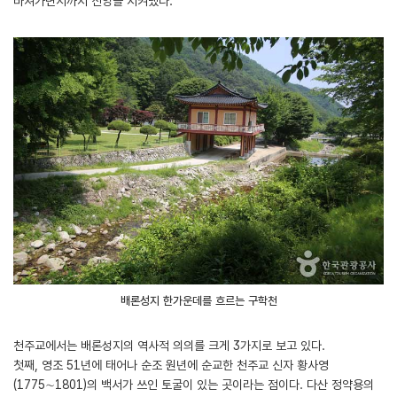
바쳐가면서까지 신앙을 지켜냈다.
배론성지 한가운데를 흐르는 구학천
천주교에서는 배론성지의 역사적 의의를 크게 3가지로 보고 있다.
첫째, 영조 51년에 태어나 순조 원년에 순교한 천주교 신자 황사영
(1775∼1801)의 백서가 쓰인 토굴이 있는 곳이라는 점이다. 다산 정약용의