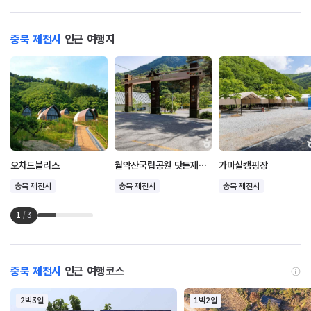
충북 제천시
인근 여행지
오차드블리스
월악산국립공원 닷돈재야영장
가마실캠핑장
충북 제천시
충북 제천시
충북 제천시
1
/
3
충북 제천시
인근 여행코스
2박3일
1박2일