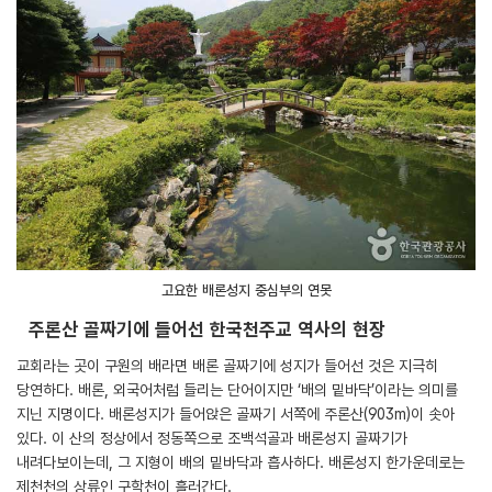
고요한 배론성지 중심부의 연못
주론산 골짜기에 들어선 한국천주교 역사의 현장
교회라는 곳이 구원의 배라면 배론 골짜기에 성지가 들어선 것은 지극히
당연하다. 배론, 외국어처럼 들리는 단어이지만 ‘배의 밑바닥’이라는 의미를
지닌 지명이다. 배론성지가 들어앉은 골짜기 서쪽에 주론산(903m)이 솟아
있다. 이 산의 정상에서 정동쪽으로 조백석골과 배론성지 골짜기가
내려다보이는데, 그 지형이 배의 밑바닥과 흡사하다. 배론성지 한가운데로는
제천천의 상류인 구학천이 흘러간다.