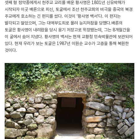
셋째 형 정약종에게서 천주교 교리를 배운 황사영은 1801년 신유박해가
시작되자 이곳 배론으로 피신, 토굴에서 조선 천주교회의 비극을 중국의 북경
주교에게 호소하는 긴 편지를 썼다. 이것이 ‘황사영 백서’다. 이 편지는
발각되고 말았으며, 그는 대역부도죄로 몰려 능지처참을 당했다.배론의
토굴은 황사영이 내려왔을 당시 옹기 저장고로 위장됐는데, 그는 8개월간을
이 굴에서 숨어 지냈다. 황사영의 백서는 현재 교황청 민속박물관에 보관되어
있다. 현재 우리가 보는 토굴은 1987년 이원순 교수가 고증을 통해 복원한
것이다.