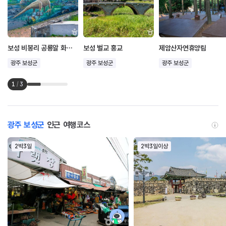
보성 비봉리 공룡알 화석산지
보성 벌교 홍교
제암산자연휴양림
광주 보성군
광주 보성군
광주 보성군
1
/
3
광주 보성군
인근 여행코스
2박3일
2박3일이상