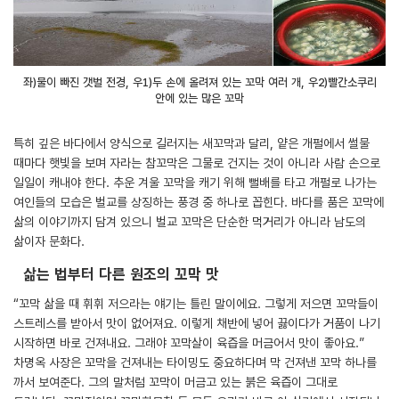
좌)물이 빠진 갯벌 전경, 우1)두 손에 올려져 있는 꼬막 여러 개, 우2)빨간소쿠리
안에 있는 많은 꼬막
특히 깊은 바다에서 양식으로 길러지는 새꼬막과 달리, 얕은 개펄에서 썰물
때마다 햇빛을 보며 자라는 참꼬막은 그물로 건지는 것이 아니라 사람 손으로
일일이 캐내야 한다. 추운 겨울 꼬막을 캐기 위해 뻘배를 타고 개펄로 나가는
여인들의 모습은 벌교를 상징하는 풍경 중 하나로 꼽힌다. 바다를 품은 꼬막에
삶의 이야기까지 담겨 있으니 벌교 꼬막은 단순한 먹거리가 아니라 남도의
삶이자 문화다.
삶는 법부터 다른 원조의 꼬막 맛
“꼬막 삶을 때 휘휘 저으라는 얘기는 틀린 말이에요. 그렇게 저으면 꼬막들이
스트레스를 받아서 맛이 없어져요. 이렇게 채반에 넣어 끓이다가 거품이 나기
시작하면 바로 건져내요. 그래야 꼬막살이 육즙을 머금어서 맛이 좋아요.”
차명옥 사장은 꼬막을 건져내는 타이밍도 중요하다며 막 건져낸 꼬막 하나를
까서 보여준다. 그의 말처럼 꼬막이 머금고 있는 붉은 육즙이 그대로