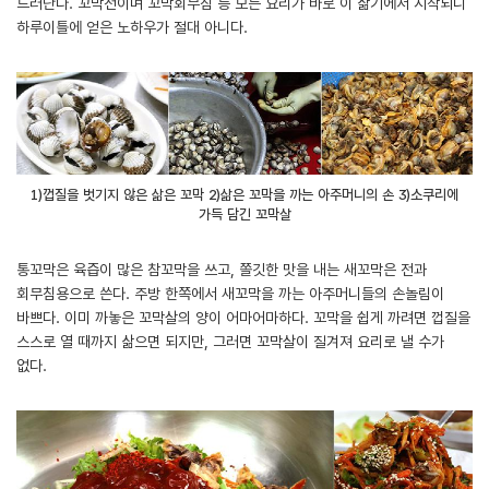
드러난다. 꼬막전이며 꼬막회무침 등 모든 요리가 바로 이 삶기에서 시작되니
하루이틀에 얻은 노하우가 절대 아니다.
1)껍질을 벗기지 않은 삶은 꼬막 2)삶은 꼬막을 까는 아주머니의 손 3)소쿠리에
가득 담긴 꼬막살
통꼬막은 육즙이 많은 참꼬막을 쓰고, 쫄깃한 맛을 내는 새꼬막은 전과
회무침용으로 쓴다. 주방 한쪽에서 새꼬막을 까는 아주머니들의 손놀림이
바쁘다. 이미 까놓은 꼬막살의 양이 어마어마하다. 꼬막을 쉽게 까려면 껍질을
스스로 열 때까지 삶으면 되지만, 그러면 꼬막살이 질겨져 요리로 낼 수가
없다.