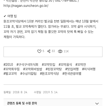
- 낙안읍성 : 순천시 낙안면 충민길 30 / 061-749-8831 /
http://nagan.suncheon.go.kr/
✔ 여행 팁
원조꼬막식당에서 10분 거리인 벌교읍 천변 일원에서는 매년 10월 말에서
11월 초, 벌교 꼬막축제가 열린다. 참가비는 무료다. 꼬막 삶아 시식하기,
꼬막 까기 경연, 꼬막 잡기 체험 등 쫄깃한 꼬막의 맛에 푹 빠질 수 있는
체험이 가득하다.
5
33
11K
#2010
#구석구석미식회
#꼬막맛집
#꼬막음식
#꼬막전
#꼬막회무침
#꼬막회비빔밥
#된장꼬막탕
#맛집여행
#미식여행
#벌교꼬막
#수상지칼럼
#원조꼬막식당
#한국관광의별
등록일 : 2018. 8. 24.
수정일 : 2019. 5. 14.
콘텐츠 등록 및 수정 문의