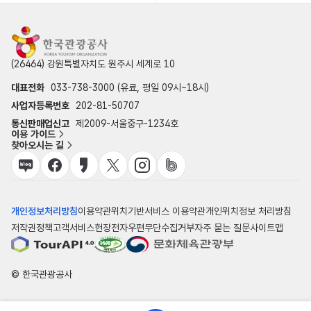
(26464) 강원특별자치도 원주시 세계로 10
대표전화
033-738-3000 (유료, 평일 09시~18시)
사업자등록번호
202-81-50707
통신판매업신고
제2009-서울중구-1234호
이용 가이드
찾아오시는 길
개인정보처리방침
이용약관
위치기반서비스 이용약관
개인위치정보 처리방침
저작권정책
고객서비스헌장
전자우편무단수집거부
자주 묻는 질문
사이트맵
© 한국관광공사