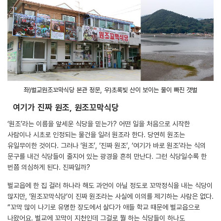
좌)벌교원조꼬막식당 본관 정문, 우)초록빛 산이 보이는 물이 빠진 갯벌
여기가 진짜 원조, 원조꼬막식당
‘원조’라는 이름을 앞세운 식당을 믿는가? 어떤 일을 처음으로 시작한
사람이나 시초로 인정되는 물건을 일러 원조라 한다. 당연히 원조는
유일무이한 것이다. 그러나 ‘원조’, ‘진짜 원조’, ‘여기가 바로 원조’라는 식의
문구를 내건 식당들이 줄지어 있는 광경을 흔히 만난다. 그런 식당일수록 한
번쯤 의심하게 된다. 진짜일까?
벌교읍에 한 집 걸러 하나라 해도 과언이 아닐 정도로 꼬막정식을 내는 식당이
많지만, ‘원조꼬막식당’이 진짜 원조라는 사실에 이의를 제기하는 사람은 없다.
“꼬막 많이 나기로 유명한 장도에서 살다가 애들 학교 때문에 벌교읍으로
나왔어요. 벌교에 꼬막이 지천인데 그걸로 뭘 하는 식당들이 하나도