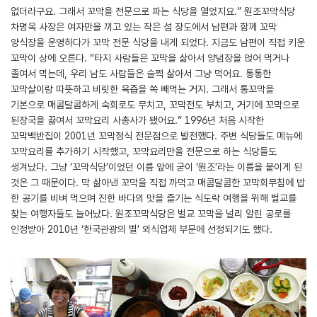
없더라구요. 그래서 꼬막을 전문으로 파는 식당을 열었지요.” 원조꼬막식당
차명옥 사장은 여자만을 끼고 있는 작은 섬 장도에서 남편과 함께 꼬막
양식장을 운영하다가 꼬막 전문 식당을 내게 되었다. 지금도 남편이 직접 키운
꼬막이 상에 오른다. “타지 사람들은 꼬막을 삶아서 양념장을 얹어 먹거나
졸여서 먹는데, 우리 남도 사람들은 슬쩍 삶아서 그냥 먹어요. 통통한
꼬막살이랑 따뜻하고 비릿한 육즙을 쏙 빼먹는 거지. 그래서 통꼬막을
기본으로 매콤달콤하게 숙회로도 무치고, 꼬막전도 부치고, 거기에 꼬막으로
된장국을 끓여서 꼬막요리 사총사가 됐어요.” 1996년 처음 시작한
꼬막백반집이 2001년 꼬막정식 전문점으로 발전했다. 주변 식당들도 메뉴에
꼬막요리를 추가하기 시작했고, 꼬막요리만을 전문으로 하는 식당들도
생겨났다. 그냥 ‘꼬막식당’이었던 이름 앞에 굳이 ‘원조’라는 이름을 붙이게 된
것은 그 때문이다. 막 삶아낸 꼬막을 직접 까먹고 매콤달콤한 꼬막회무침에 밥
한 공기를 비벼 먹으며 진한 바다의 맛을 즐기는 식도락 여행을 위해 벌교를
찾는 여행자들도 늘어났다. 원조꼬막식당은 벌교 꼬막을 널리 알린 공로를
인정받아 2010년 ‘한국관광의 별’ 외식업체 부문에 선정되기도 했다.