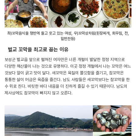
좌)꼬막음식을 쟁반에 들고 웃고 있는 여성, 우)꼬막상차림(된장찌개, 회무침, 전,
밑반찬등)
벌교 꼬막을 최고로 꼽는 이유
보성군 벌교읍 앞으로 펼쳐진 여자만은 너른 개펄이 발달한 청정 지역으로
다양한 해산물이 나는 것으로 유명하다. 이곳 청정 개펄에서 나는 꼬막은 여느
것보다 알이 굵고 맛이 달다. 새꼬막은 육질의 쫄깃함을 즐기고, 참꼬막은
통통한 살이 머금은 육즙을 즐긴다. 남도 사람들은 새꼬막보다는 참꼬막을 한
수 위로 친다. 비릿한 바다 내음을 더 진하게 즐길 수 있기 때문이다. 남도의
제사상에도 참꼬막이 빠지지 않고 오른다.