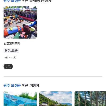
광주 보성군
인근 축제/공연/행사
벌교꼬막축제
광주 보성군
null ~ null
1
/
1
광주 보성군
인근 여행지