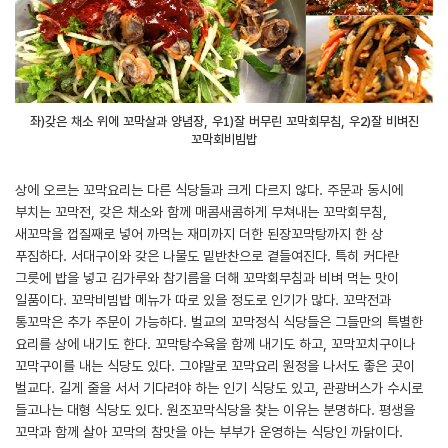
좌)갖은 채소 위에 꼬막살과 양념장, 우1)잘 버무린 꼬막회무침, 우2)잘 비벼진
꼬막회비빔밥
상에 오르는 꼬막요리는 다른 식당들과 크게 다르지 않다. 주문과 동시에
부치는 꼬막전, 갖은 채소와 함께 매콤새콤하게 무쳐내는 꼬막회무침,
새꼬막을 껍질째로 넣어 까먹는 재미까지 더한 된장꼬막탕까지 한 상
푸짐하다. 서대구이와 갖은 나물도 밑반찬으로 곁들여진다. 특히 커다란
그릇에 밥을 넣고 김가루와 참기름을 더해 꼬막회무침과 비벼 먹는 맛이
일품이다. 꼬막비빔밥 메뉴가 따로 있을 정도로 인기가 많다. 꼬막전과
통꼬막은 추가 주문이 가능하다. 벌교의 꼬막정식 식당들은 그들만의 특별한
요리를 상에 내기도 한다. 꼬막탕수육을 함께 내기도 하고, 꼬막꼬치구이나
꼬막구이를 내는 식당도 있다. 그야말로 꼬막요리 원정을 나서도 좋은 곳이
벌교다. 길게 줄을 서서 기다려야 하는 인기 식당도 있고, 관광버스가 수시로
들고나는 대형 식당도 있다. 원조꼬막식당을 찾는 이유는 분명하다. 평생을
꼬막과 함께 살아 꼬막의 참맛을 아는 부부가 운영하는 식당인 까닭이다.