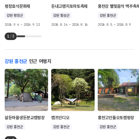
평창효석문화제
둔내고랭지토마토축제
홍천강 별빛음악 맥주축
강원 평창군
강원 횡성군
강원 홍천군
2026. 9. 4. ~ 2026. 9. 13.
2026. 8. 14. ~ 2026. 8. 16.
2026. 8. 5. ~ 2026. 8. 9.
1
/
3
강원 홍천군
인근 여행지
살둔마을생둔분교캠핑장
캠프인디오
홍천고인돌오토캠핑장
강원 홍천군
강원 홍천군
강원 홍천군