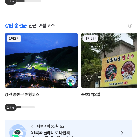
1
/
3
강원 홍천군
인근 여행코스
1박2일
1박2일
강원 홍천군 여행코스
속초1박2일
1
/
4
국내 여행 계획 중인가요?
AI콕콕 플래너로
나만의