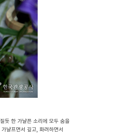
질듯 한 가냘픈 소리에 모두 숨을
 가냘프면서 깊고, 화려하면서