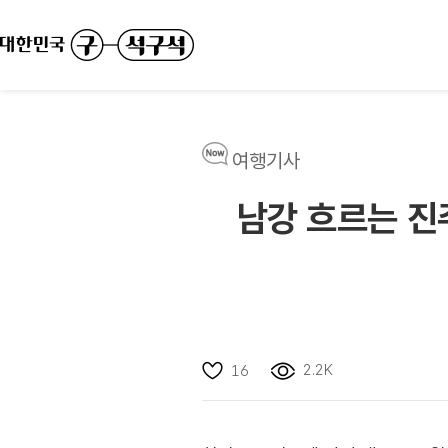
여행기사
남강 흐르는 진
2.2K
16