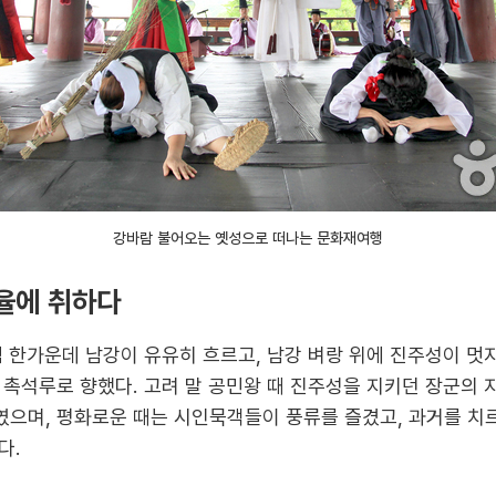
강바람 불어오는 옛성으로 떠나는 문화재여행
율에 취하다
 한가운데 남강이 유유히 흐르고, 남강 벼랑 위에 진주성이 멋
 촉석루로 향했다. 고려 말 공민왕 때 진주성을 지키던 장군의 
으며, 평화로운 때는 시인묵객들이 풍류를 즐겼고, 과거를 치
다.