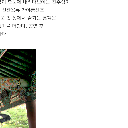
남강이 한눈에 내려다보이는 진주성이
 신관용류 가야금산조,
운 옛 성에서 즐기는 흥겨운
미를 더한다. 공연 후
차다.