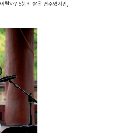
이랄까? 5분의 짧은 연주였지만,