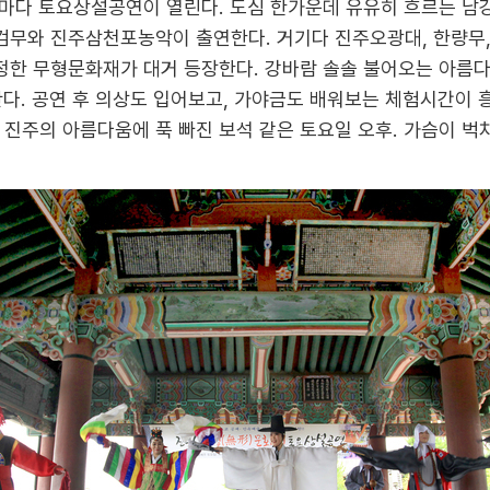
마다 토요상설공연이 열린다. 도심 한가운데 유유히 흐르는 
무와 진주삼천포농악이 출연한다. 거기다 진주오광대, 한량무,
한 무형문화재가 대거 등장한다. 강바람 솔솔 불어오는 아름다
다. 공연 후 의상도 입어보고, 가야금도 배워보는 체험시간이 흥
주의 아름다움에 푹 빠진 보석 같은 토요일 오후. 가슴이 벅