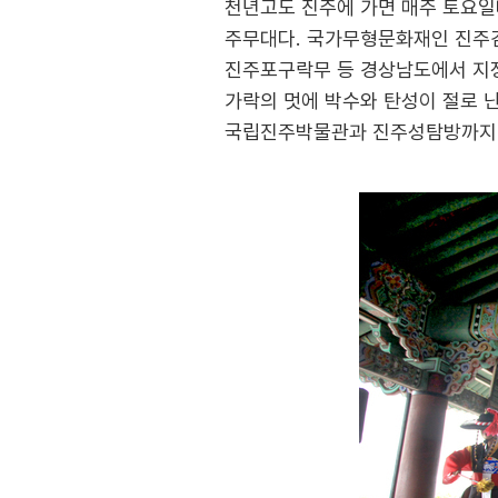
천년고도 진주에 가면 매주 토요일
주무대다. 국가무형문화재인 진주검
진주포구락무 등 경상남도에서 지정
가락의 멋에 박수와 탄성이 절로 난
국립진주박물관과 진주성탐방까지 진