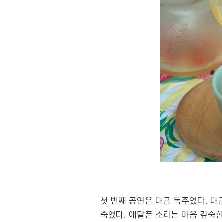
첫 번째 공연은 대금 독주였다. 
죽였다. 애달픈 소리는 마음 깊숙