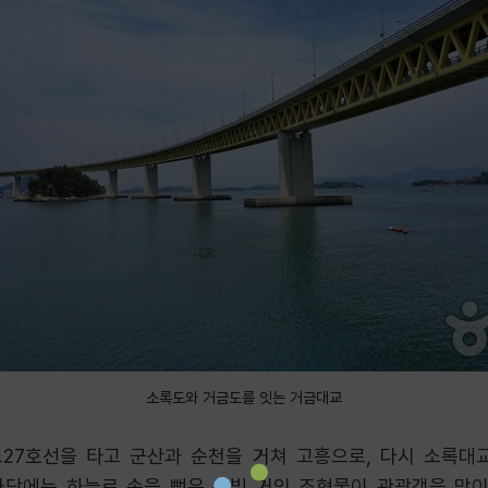
소록도와 거금도를 잇는 거금대교
27호선을 타고 군산과 순천을 거쳐 고흥으로, 다시 소록대
당에는 하늘로 손을 뻗은 은빛 거인 조형물이 관광객을 맞이한