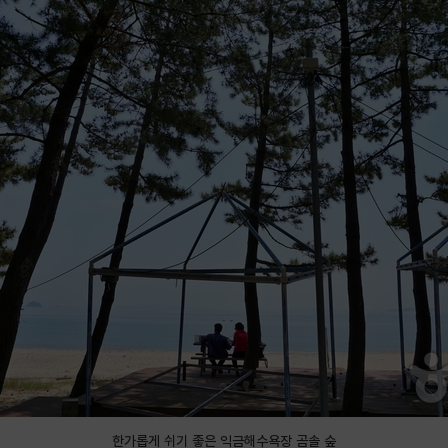
한가롭게 쉬기 좋은 익금해수욕장 곰솔 숲