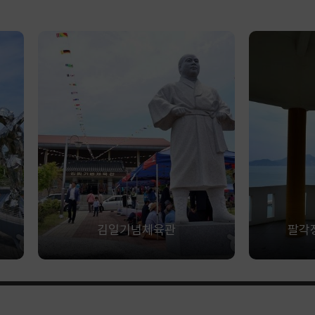
김일기념체육관
팔각