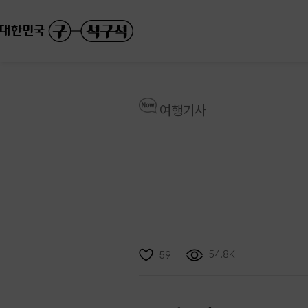
여행기사
54.8K
59