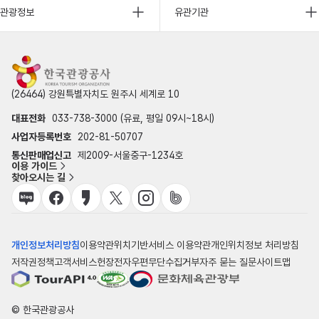
관광정보
유관기관
(26464) 강원특별자치도 원주시 세계로 10
대표전화
033-738-3000 (유료, 평일 09시~18시)
사업자등록번호
202-81-50707
통신판매업신고
제2009-서울중구-1234호
이용 가이드
찾아오시는 길
개인정보처리방침
이용약관
위치기반서비스 이용약관
개인위치정보 처리방침
저작권정책
고객서비스헌장
전자우편무단수집거부
자주 묻는 질문
사이트맵
© 한국관광공사