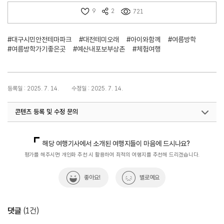
9
2
721
#대구시민안전테마파크
#대전테미오래
#아이와함께
#여름방학
#여름방학가기좋은곳
#예산내포보부상촌
#체험여행
등록일 : 2025. 7. 14.
수정일 : 2025. 7. 14.
콘텐츠 등록 및 수정 문의
국내디지털마케팅팀
033-371-2867
해당 여행기사에서 소개된 여행지들이 마음에 드시나요?
평가를 해주시면 개인화 추천 시 활용하여 최적의 여행지를 추천해 드리겠습니다.
좋아요!
별로예요
댓글
(
1
건)