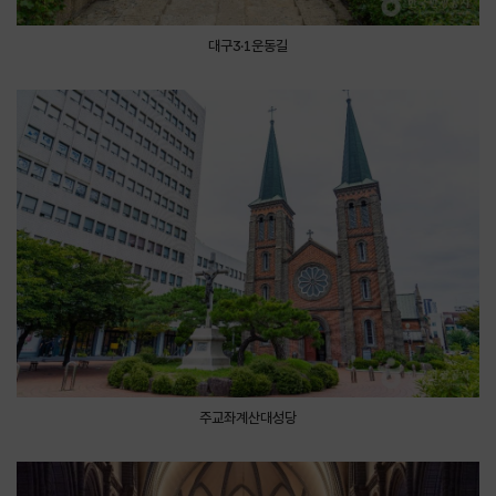
대구3·1운동길
주교좌계산대성당