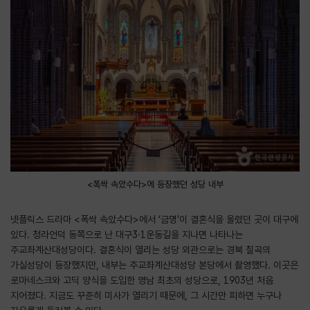
<폭싹 속았수다>에 등장했던 성당 내부
넷플릭스 드라마 <폭싹 속았수다>에서 ‘금명’이 결혼식을 올렸던 곳이 대구에
있다. 청라언덕 동쪽으로 난 대구3·1운동길을 지나면 나타나는
주교좌계산대성당이다. 결혼식이 열리는 성당 외관으로는 경북 칠곡의
가실성당이 등장했지만, 내부는 주교좌계산대성당 본당에서 촬영했다. 이곳은
로마네스크와 고딕 양식을 도입한 영남 최초의 성당으로, 1903년 처음
지어졌다. 지금도 꾸준히 미사가 열리기 때문에, 그 시간만 피하면 누구나