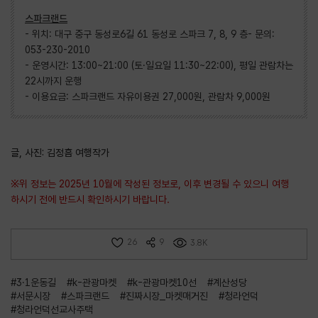
스파크랜드
- 위치: 대구 중구 동성로6길 61 동성로 스파크 7, 8, 9 층- 문의:
053-230-2010
- 운영시간: 13:00~21:00 (토·일요일 11:30~22:00), 평일 관람차는
22시까지 운행
- 이용요금: 스파크랜드 자유이용권 27,000원, 관람차 9,000원
글, 사진: 김정흠 여행작가
※위 정보는 2025년 10월에 작성된 정보로, 이후 변경될 수 있으니 여행
하시기 전에 반드시 확인하시기 바랍니다.
26
9
3.8K
#3·1운동길
#k-관광마켓
#k-관광마켓10선
#계산성당
#서문시장
#스파크랜드
#진짜시장_마켓매거진
#청라언덕
#청라언덕선교사주택