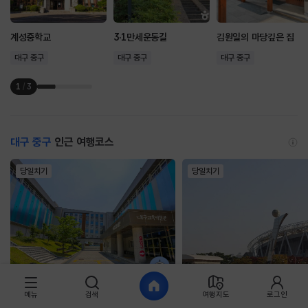
계성중학교
3·1만세운동길
김원일의 마당깊은 집
대구 중구
대구 중구
대구 중구
1
/
3
대구 중구
인근 여행코스
당일치기
당일치기
메뉴
검색
여행지도
로그인
대구 여행코스
남해 나들이 일정