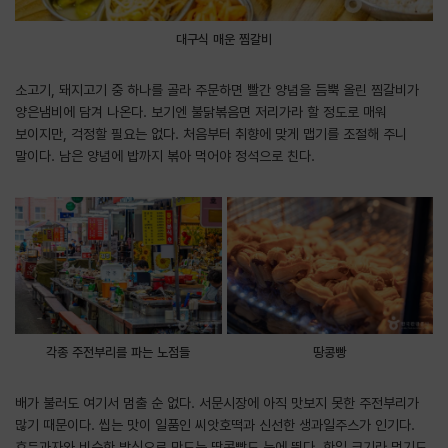
대구식 매운 찜갈비
소고기, 돼지고기 중 하나를 골라 주문하면 빨간 양념을 듬뿍 올린 찜갈비가
양은냄비에 담겨 나온다. 보기엔 불닭볶음면 저리가라 할 정도로 매워
보이지만, 걱정할 필요는 없다. 처음부터 취향에 맞게 맵기를 조절해 주니
말이다. 남은 양념에 밥까지 볶아 먹어야 정석으로 친다.
각종 주전부리를 파는 노점들
땅콩빵
배가 불러도 여기서 멈출 순 없다. 서문시장에 아직 맛보지 못한 주전부리가
많기 때문이다. 씹는 맛이 일품인 씨앗호떡과 신선한 생과일주스가 인기다.
호두과자와 비슷한 방식으로 만드는 땅콩빵도 눈에 띈다. 한입 크기라 먹기도