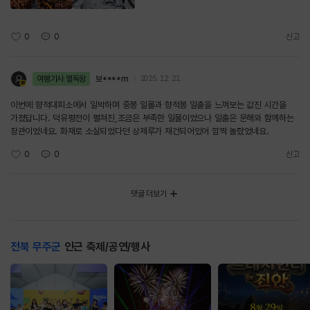
0
0
신고
여행기사 열독왕
보****m
2025. 12. 21.
이번에 향적대피소에서 일박하며 중봉 일몰과 향적봉 일출을 느껴보는 값진 시간을
가졌답니다. 덕유평전이 펼쳐진,조금은 부족한 일몰이었으나 일출은 운해와 함께하는
장관이었네요. 화재로 소실되었다던 상제루가 재건되어있어 깜짝 놀랐었네요.
0
0
신고
댓글 더보기
전북 무주군
인근 축제/공연/행사