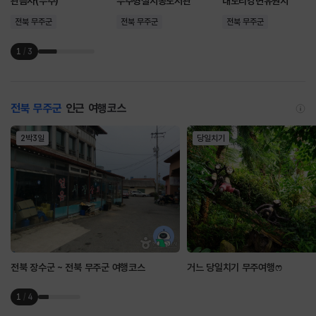
관음사(무주)
무주형설지공도서관
내도리강변유원지
전북 무주군
전북 무주군
전북 무주군
1
/
3
전북 무주군
인근 여행코스
2박3일
당일치기
전북 장수군 ~ 전북 무주군 여행코스
거느 당일치기 무주여행ෆ
1
/
4