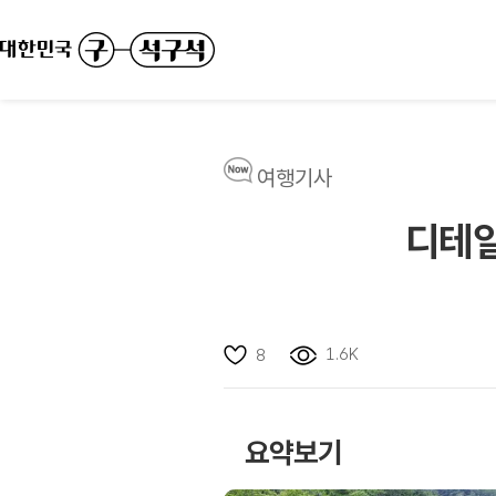
여행기사
디테일
1.6K
8
요약보기