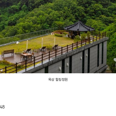
옥상 힐링정원
48