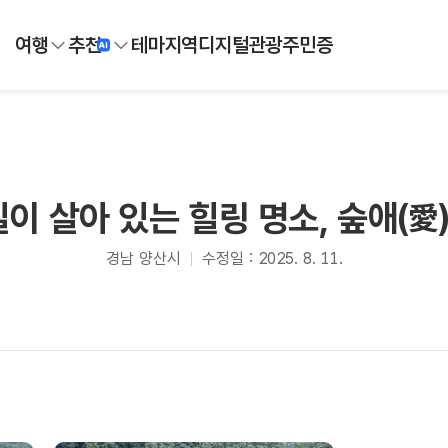
여행
추천
테마
지역
디지털
관광주민증
이 살아 있는 힐링 명소, 숲애(愛)
경남 양산시
수정일 : 2025. 8. 11.