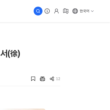
한국어
서(徐)
12