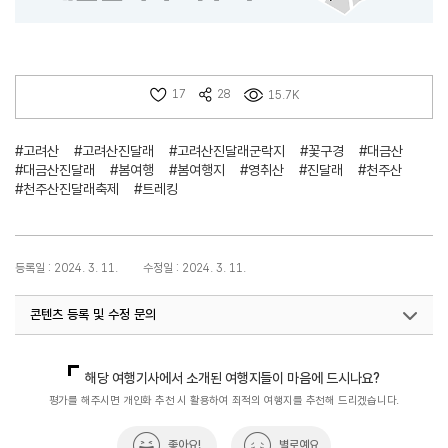
17
28
15.7K
#고려산
#고려산진달래
#고려산진달래군락지
#꽃구경
#대금산
#대금산진달래
#봄여행
#봄여행지
#영취산
#진달래
#천주산
#천주산진달래축제
#트레킹
등록일 : 2024. 3. 11.
수정일 : 2024. 3. 11.
콘텐츠 등록 및 수정 문의
국내디지털마케팅팀
033-371-2867
해당 여행기사에서 소개된 여행지들이 마음에 드시나요?
평가를 해주시면 개인화 추천 시 활용하여 최적의 여행지를 추천해 드리겠습니다.
좋아요!
별로예요