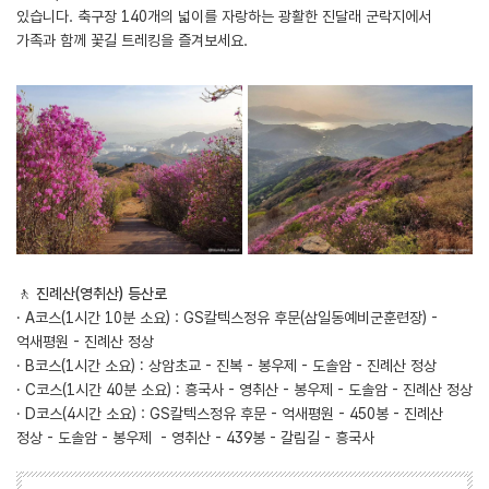
있습니다. 축구장 140개의 넓이를 자랑하는 광활한 진달래 군락지에서
가족과 함께 꽃길 트레킹을 즐겨보세요.
🚶 ‍
진례산(영취산) 등산로
· A코스(1시간 10분 소요) : GS칼텍스정유 후문(삼일동예비군훈련장) -
억새평원 - 진례산 정상
· B코스(1시간 소요) : 상암초교 - 진복 - 봉우제 - 도솔암 - 진례산 정상
· C코스(1시간 40분 소요) : 흥국사 - 영취산 - 봉우제 - 도솔암 - 진례산 정상
· D코스(4시간 소요) : GS칼텍스정유 후문 - 억새평원 - 450봉 - 진례산
정상 - 도솔암 - 봉우제 - 영취산 - 439봉 - 갈림길 - 흥국사