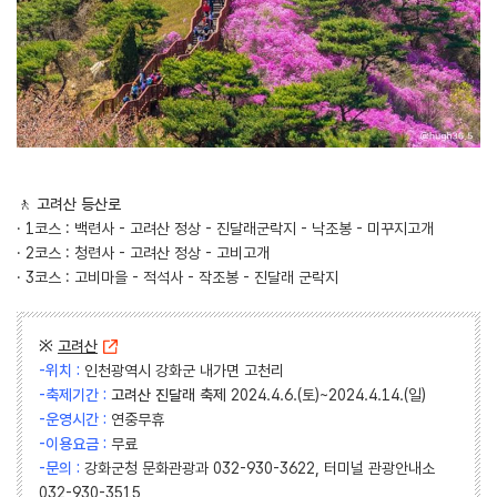
🚶 ‍
고려산 등산로
· 1코스 : 백련사 - 고려산 정상 - 진달래군락지 - 낙조봉 - 미꾸지고개
· 2코스 : 청련사 - 고려산 정상 - 고비고개
· 3코스 : 고비마을 - 적석사 - 작조봉 - 진달래 군락지
※
고려산
-위치 :
인천광역시 강화군 내가면 고천리
-축제기간 :
고려산 진달래 축제
2024.4.6.(토)~2024.4.14.(일)
-운영시간 :
연중무휴
-이용요금 :
무료
-문의 :
강화군청 문화관광과 032-930-3622, 터미널 관광안내소
032-930-3515