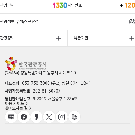
관광안내
지역번호
관광정보 수정/신규요청
관광정보
유관기관
(26464) 강원특별자치도 원주시 세계로 10
대표전화
033-738-3000 (유료, 평일 09시~18시)
사업자등록번호
202-81-50707
통신판매업신고
제2009-서울중구-1234호
이용 가이드
찾아오시는 길