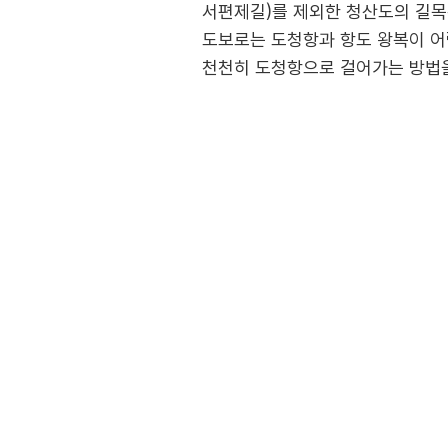
서편제길)를 제외한 청산도의 길목
도보로는 도청항과 항도 왕복이 어
천천히 도청항으로 걸어가는 방법을