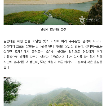
달천과 팔봉마을 전경
팔봉마을 하천 변을 거닐면 빛과 위치에 따라 수주팔봉 윤곽이 다르다.
잔잔하게 흐르던 달천은 칼바위를 만나 쾌청한 물살을 만든다. 칼바위폭포는
살미면 토계리에서 흘러드는 오가천 물길을 달천으로 연결하기 위해
인위적으로 바위를 자르며 생겼다. 1960년대 초반 농지를 확보하기 위해
자연에 생채기를 낸 셈인데, 50년 세월이 흐른 뒤에도 그 흔적이 작은 울림을
준다.