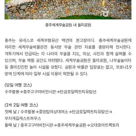
충주세계무술공원 내 돌미로원
충주는 유네스코 세계무형유산 택견의 본고장이다. 충주세계무술공원에
자리한 세계무술박물관은 동서양 무술 관련 자료를 총망라해 전시한다.
격투기에서 언급되는 각 나라의 무술을 지도, 의상, 사진과 함께 살펴볼 수
있으며, 무술 체험 공간도 마련됐다. 세계무술공원은 돌미로원, 나무숲놀이터
등 흥미진진한 놀이 시설을 갖췄다. 공원과 박물관 입장료는 없고, 코로나19
방역 단계에 따라 일부 시설 이용이 제한될 수 있다.
〈당일 여행 코스〉
수주팔봉→충주고구려비전시관→탄금호일렉트릭유람선
〈1박 2일 여행 코스〉
첫째 날 / 수주팔봉→중앙탑의상대여소→탄금호일렉트릭유람선→
무지개길게스트하우스
둘째 날 / 충주고구려비전시관→충주세계무술공원→오대호아트팩토리