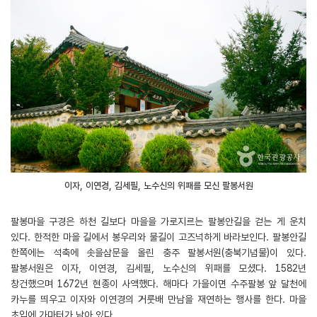
이자, 이연경, 김세필, 노수신의 위패를 모신 팔봉서원
팔봉마을 구경은 하천 길보다 마을을 가로지르는 팔봉안길을 걷는 게 운치
있다. 한적한 마을 길에서 봉우리와 물길이 고즈넉하게 바라보인다. 팔봉안길
한쪽에는 석축에 솟을삼문을 올린 충주 팔봉서원(충북기념물)이 있다.
팔봉서원은 이자, 이연경, 김세필, 노수신의 위패를 모셨다. 1582년
창건했으며 1672년 현종이 사액했다. 해마다 가을이면 수주팔봉 앞 달천에
카누를 띄우고 이자와 이연경의 거룻배 만남을 재연하는 행사를 한다. 마을
초입에 가마터가 남아 있다.