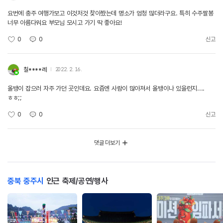
요번에 충주 여행가보고 이것저것 찾아봤는데 명소가 엄청 많더라구요. 특히 수주팔봉
너무 아름다워요 부모님 모시고 가기 딱 좋아요!
0
0
신고
칠****레
2022. 2. 16.
올뱅이 잡으러 자주 가던 곳인데요. 요즘엔 사람이 많아져서 올뱅이나 있을런지....
ㅎㅎ;;
0
0
신고
댓글 더보기
충북 충주시
인근 축제/공연/행사