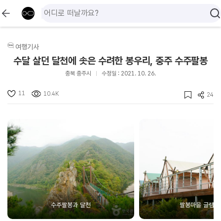
여행기사
수달 살던 달천에 솟은 수려한 봉우리, 충주 수주팔봉
충북 충주시
수정일 : 2021. 10. 26.
11
10.4K
24
수주팔봉과 달천
팔봉마을 글램핑