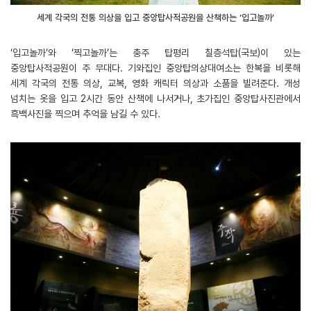
세계 각국의 전통 의상을 입고 중앙탑사적공원을 산책하는 ‘입고놀까’
‘입고놀까’와 ‘찍고놀까’는 충주 탑평리 칠층석탑(국보)이 있는
중앙탑사적공원이 주 무대다. 기와집인 중앙탑의상대여소는 한복을 비롯해
세계 각국의 전통 의상, 교복, 영화 캐릭터 의상과 소품을 빌려준다. 개성
넘치는 옷을 입고 2시간 동안 산책에 나서거나, 초가집인 중앙탑사진관에서
흑백사진을 찍으며 추억을 남길 수 있다.