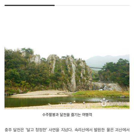
수주팔봉과 달천을 즐기는 여행객
충주 달천은 ‘달고 청정한’ 사연을 지녔다. 속리산에서 발원한 물은 괴산에서