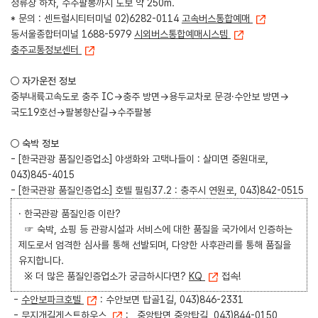
정류장 하차, 수주팔봉까지 도보 약 250m.
* 문의 : 센트럴시티터미널 02)6282-0114
고속버스통합예매
동서울종합터미널 1688-5979
시외버스통합예매시스템
충주교통정보센터
○ 자가운전 정보
중부내륙고속도로 충주 IC→충주 방면→용두교차로 문경·수안보 방면→
국도19호선→팔봉향산길→수주팔봉
○ 숙박 정보
- [한국관광 품질인증업소] 야생화와 고택나들이 : 살미면 중원대로,
043)845-4015
- [한국관광 품질인증업소] 호텔 필림37.2 : 충주시 연원로, 043)842-0515
· 한국관광 품질인증 이란?
☞ 숙박, 쇼핑 등 관광시설과 서비스에 대한 품질을 국가에서 인증하는
제도로서 엄격한 심사를 통해 선발되며, 다양한 사후관리를 통해 품질을
유지합니다.
※ 더 많은 품질인증업소가 궁금하시다면?
KQ
접속!
-
수안보파크호텔
: 수안보면 탑골1길, 043)846-2331
-
무지개길게스트하우스
: 중앙탑면 중앙탑길, 043)844-0150