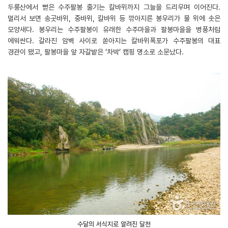
두룽산에서 뻗은 수주팔봉 줄기는 칼바위까지 그늘을 드리우며 이어진다.
멀리서 보면 송곳바위, 중바위, 칼바위 등 깎아지른 봉우리가 물 위에 솟은
모양새다. 봉우리는 수주팔봉이 유래한 수주마을과 팔봉마을을 병풍처럼
에워싼다. 갈라진 암벽 사이로 쏟아지는 칼바위폭포가 수주팔봉의 대표
경관이 됐고, 팔봉마을 앞 자갈밭은 ‘차박’ 캠핑 명소로 소문났다.
수달의 서식지로 알려진 달천