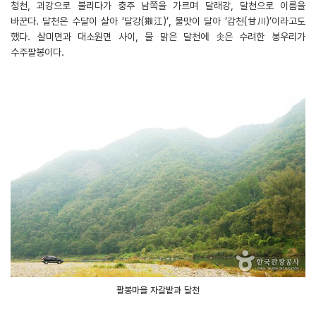
청천, 괴강으로 불리다가 충주 남쪽을 가르며 달래강, 달천으로 이름을
바꾼다. 달천은 수달이 살아 ‘달강(獺江)’, 물맛이 달아 ‘감천(甘川)’이라고도
했다. 살미면과 대소원면 사이, 물 맑은 달천에 솟은 수려한 봉우리가
수주팔봉이다.
팔봉마을 자갈밭과 달천