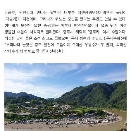
탄금호, 남한강과 만나는 달천은 대부분 자연환경보전지역으로 올갱이
(다슬기)가 지천이며, 고라니가 뛰노는 모습을 봤다는 주민도 만날 수 있다.
생태계가 보전된 달천 중·상류는 예부터 천연기념물이자 멸종 위기 야생
생물인 수달의 서식지로 알려졌다. 충주시 캐릭터 ‘충주씨’ 역시 수달이다.
깨끗한 달천 물은 조선 최고로 꼽혔으며, 용재 성현의 수필집 《용재총화》에
“우리나라 물맛은 충주 달천이 으뜸이며 오대산 우통수가 두 번째, 속리산
삼타수가 세 번째로 좋다”고 전해진다.