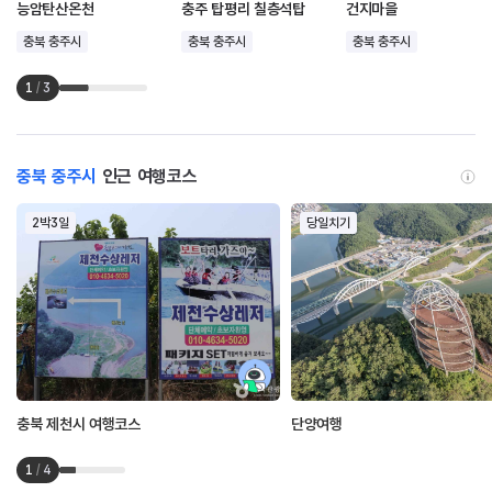
능암탄산온천
충주 탑평리 칠층석탑
건지마을
충북 충주시
충북 충주시
충북 충주시
1
/
3
충북 충주시
인근 여행코스
2박3일
당일치기
충북 제천시 여행코스
단양여행
1
/
4