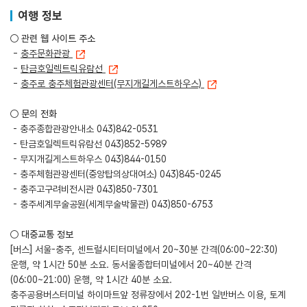
여행 정보
○ 관련 웹 사이트 주소
-
충주문화관광
-
탄금호일렉트릭유람선
-
충주로 충주체험관광센터(무지개길게스트하우스)
○ 문의 전화
- 충주종합관광안내소 043)842-0531
- 탄금호일렉트릭유람선 043)852-5989
- 무지개길게스트하우스 043)844-0150
- 충주체험관광센터(중앙탑의상대여소) 043)845-0245
- 충주고구려비전시관 043)850-7301
- 충주세계무술공원(세계무술박물관) 043)850-6753
○ 대중교통 정보
[버스] 서울-충주, 센트럴시티터미널에서 20~30분 간격(06:00~22:30)
운행, 약 1시간 50분 소요. 동서울종합터미널에서 20~40분 간격
(06:00~21:00) 운행, 약 1시간 40분 소요.
충주공용버스터미널 하이마트앞 정류장에서 202-1번 일반버스 이용, 토계