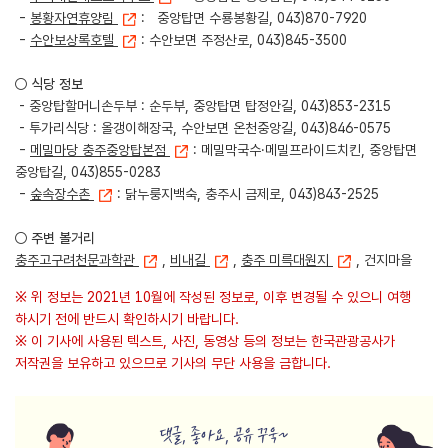
-
봉황자연휴양림
: 중앙탑면 수룡봉황길, 043)870-7920
-
수안보상록호텔
: 수안보면 주정산로, 043)845-3500
○ 식당 정보
- 중앙탑할머니손두부 : 순두부, 중앙탑면 탑정안길, 043)853-2315
- 투가리식당 : 올갱이해장국, 수안보면 온천중앙길, 043)846-0575
-
메밀마당 충주중앙탑본점
: 메밀막국수·메밀프라이드치킨, 중앙탑면
중앙탑길, 043)855-0283
-
숲속장수촌
: 닭누룽지백숙, 충주시 금제로, 043)843-2525
○ 주변 볼거리
충주고구려천문과학관
,
비내길
,
충주 미륵대원지
, 건지마을
※ 위 정보는 2021년 10월에 작성된 정보로, 이후 변경될 수 있으니 여행
하시기 전에 반드시 확인하시기 바랍니다.
※ 이 기사에 사용된 텍스트, 사진, 동영상 등의 정보는 한국관광공사가
저작권을 보유하고 있으므로 기사의 무단 사용을 금합니다.