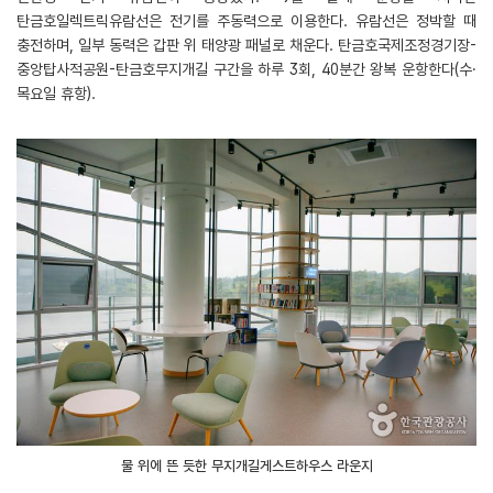
탄금호일렉트릭유람선은 전기를 주동력으로 이용한다. 유람선은 정박할 때
충전하며, 일부 동력은 갑판 위 태양광 패널로 채운다. 탄금호국제조정경기장-
중앙탑사적공원-탄금호무지개길 구간을 하루 3회, 40분간 왕복 운항한다(수·
목요일 휴항).
물 위에 뜬 듯한 무지개길게스트하우스 라운지