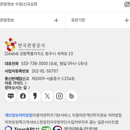
관광정보 수정/신규요청
관광정보
유관기관
(26464) 강원특별자치도 원주시 세계로 10
대표전화
033-738-3000 (유료, 평일 09시~18시)
사업자등록번호
202-81-50707
통신판매업신고
제2009-서울중구-1234호
이용 가이드
찾아오시는 길
개인정보처리방침
이용약관
위치기반서비스 이용약관
개인위치정보 처리방침
저작권정책
고객서비스헌장
전자우편무단수집거부
자주 묻는 질문
사이트맵