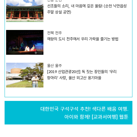
선조들의 소리, 내 마음에 깊은 울림! 〈순천 낙안읍성
주말 상설 공연〉
전북 전주
예향의 도시 전주에서 우리 가락을 즐기는 방법
울산 울주
[2019 산업관광20선] 독 짓는 장인들의 ‘우리
항아리’ 사랑, 울산 외고산 옹기마을
대한민국 구석구석 추천! 색다른 배움 여행.
아이와 함께! [교과서여행] 웹툰