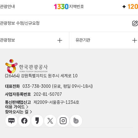
관광안내
지역번호
관광정보 수정/신규요청
관광정보
유관기관
(26464) 강원특별자치도 원주시 세계로 10
대표전화
033-738-3000 (유료, 평일 09시~18시)
사업자등록번호
202-81-50707
통신판매업신고
제2009-서울중구-1234호
이용 가이드
찾아오시는 길