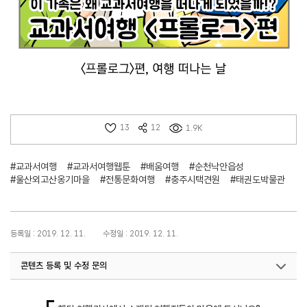
13
12
1.9K
#교과서여행
#교과서여행웹툰
#배움여행
#순천낙안읍성
#울산외고산옹기마을
#전통문화여행
#충주시택견원
#태권도박물관
등록일 : 2019. 12. 11.
수정일 : 2019. 12. 11.
콘텐츠 등록 및 수정 문의
국내디지털마케팅팀
033-371-2867