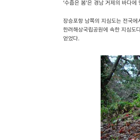
‘수줍은 봄’은 경남 거제의 바다에
장승포항 남쪽의 지심도는 전국에서
한려해상국립공원에 속한 지심도다.
얻었다.