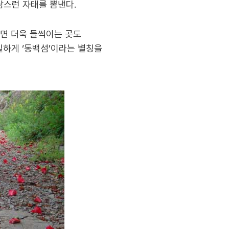
담스런 자태를 뽐낸다.
되면 더욱 들썩이는 곳도
하게 ‘동백섬’이라는 별칭을