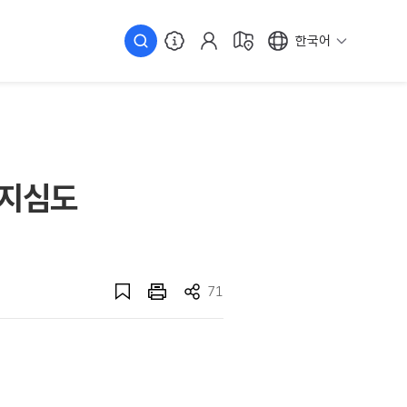
한국어
 지심도
71