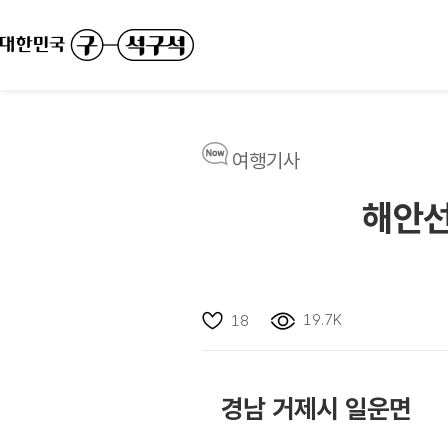
여행기사
해안선
19.7K
18
경남 거제시 일운면