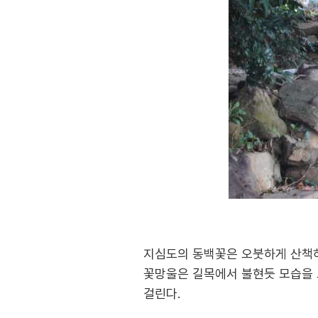
지심도의 동백꽃은 오붓하게 산책하
꽃망울은 길목에서 불현듯 모습을 드
걸린다.