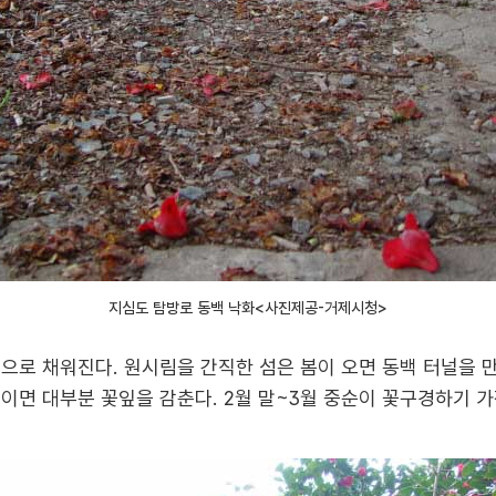
지심도 탐방로 동백 낙화<사진제공-거제시청>
백으로 채워진다. 원시림을 간직한 섬은 봄이 오면 동백 터널을
순이면 대부분 꽃잎을 감춘다. 2월 말~3월 중순이 꽃구경하기 가