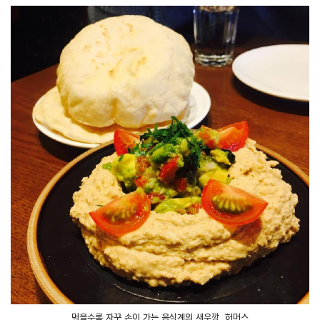
먹을수록 자꾸 손이 가는 음식계의 새우깡, 허머스