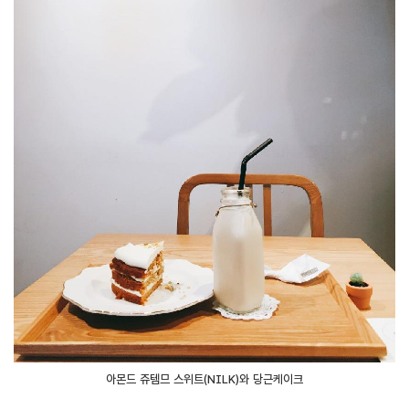
아몬드 쥬템므 스위트(NILK)와 당근케이크