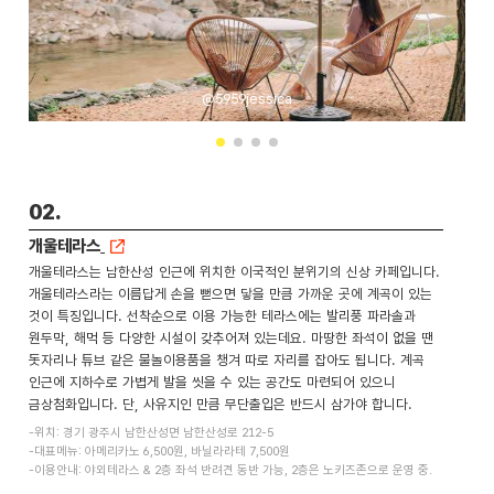
@5959jessica
02.
개울테라스
개울테라스는 남한산성 인근에 위치한 이국적인 분위기의 신상 카페입니다.
개울테라스라는 이름답게 손을 뻗으면 닿을 만큼 가까운 곳에 계곡이 있는
것이 특징입니다. 선착순으로 이용 가능한 테라스에는 발리풍 파라솔과
원두막, 해먹 등 다양한 시설이 갖추어져 있는데요. 마땅한 좌석이 없을 땐
돗자리나 튜브 같은 물놀이용품을 챙겨 따로 자리를 잡아도 됩니다. 계곡
인근에 지하수로 가볍게 발을 씻을 수 있는 공간도 마련되어 있으니
금상첨화입니다. 단, 사유지인 만큼 무단출입은 반드시 삼가야 합니다.
-위치: 경기 광주시 남한산성면 남한산성로 212-5
-대표메뉴: 아메리카노 6,500원, 바닐라라테 7,500원
-이용안내: 야외테라스 & 2층 좌석 반려견 동반 가능, 2층은 노키즈존으로 운영 중.