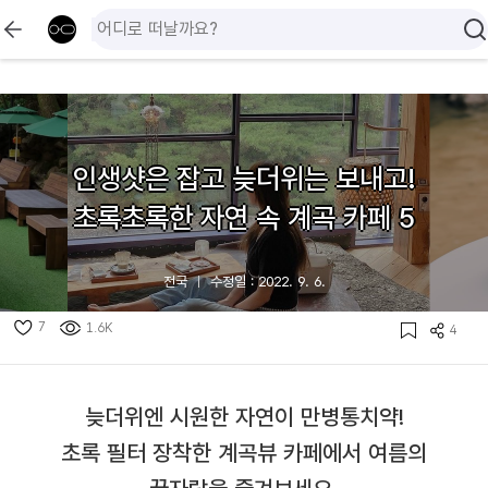
인생샷은 잡고 늦더위는 보내고!
초록초록한 자연 속 계곡 카페 5
전국
수정일 : 2022. 9. 6.
7
1.6K
4
늦더위엔 시원한 자연이 만병통치약!
초록 필터 장착한 계곡뷰 카페에서 여름의