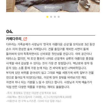
@minjin2310
04.
카페다우리
다우리는 가죽공예가 사장님이 ‘한국의 아름다운 산성’을 모티브로 3년 동안
손수 지어 완성한 숲속 카페입니다. 건물 출입구를 제외한 사면이 돌에
둘러싸여 있어 독특하면서도 신비로운 첫인상을 안깁니다. 야외 공간이나
테라스는 없지만, 탁 트인 통유리 너머로 선암계곡 상류의 아름다운 풍경을
사계절 내내 감상할 수 있다는 것이 가장 큰 장점입니다. 벽난로와 장작 등
운치 있는 소품 중에 가장 눈에 띄는 건 바닥에 놓인 너럭바위입니다.
부지에 있던 바위를 걷어내지 않고 그대로 벽을 세웠기에 바위 일부가 건물
안으로 들어오게 되었다는데요. 이곳에 앉아 창밖을 바라보기만 해도
자연과 하나 되는 기분을 느낄 수 있다고 합니다. 사장님과 지역 예술가가
직접 만든 다양한 작품을 구경하는 재미도 쏠쏠합니다.
-위치: 충청북도 단양군 대강면 선암계곡로 165
-대표메뉴: 핸드드립커피 7,000원, 시그니처크림라떼 8,000원
-이용안내: 전 구역 노키즈존. (13세 이상 입장 가능)