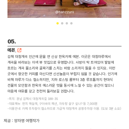
@hanzzurii
05.
에븐
김해 대청계곡 인근에 문을 연 신상 한옥카페 에븐. 이곳은 대청마루에서
계곡을 바라보는 이색 뷰 맛집으로 유명합니다. 사방이 탁 트여있어 발밑에
흐르는 계곡 물소리와 골짜기를 스치는 바람 소리까지 들을 수 있지요. 이런
곳에서 향긋한 커피를 마신다면 신선놀음이 부럽지 않을 것 같습니다. 인기에
비해 마루가 다소 협소하지만, 지하 로스팅 룸부터 3층 루프톱까지 현대식
건물의 모던함과 한옥의 예스러운 멋을 동시에 느낄 수 있는 공간이 많으니
마음에 여유를 갖고 천천히 둘러보길 권합니다.
-위치: 경남 김해시 대청계곡길 188-35
-대표메뉴: 펀치 매실래, 구아바의 패션, 자두랑 살구 싶나? 등 7,000원
-이용안내: 카페 주차장이 협소하므로 가급적 대청계곡 공영주차장 이용. (도보 3분 소요)
제공 : 양자영 여행작가