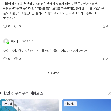
개울테라스 진짜 뷰맛집 인정!!! 남한산성 계곡 뷰가 너무 이쁜 곳이였어요 외부는
애견동반가능한 곳이라 강아지들도 많이 보였고 가족단위로 많이 오시네요 물소리를
들으며 물멍하며 힐링타임 즐기기 딱 좋아요 커피도 맛있고 베이커리 종류도 다
맛있었어요
0
0
신고
이*니
2023. 8. 1.
오호. 보기만해도 시원하고 계곡물소리가 들리는거같아요 넘가고싶어요
0
0
신고
댓글 더보기
대한민국 구석구석 여행코스
1박2일
당일치기