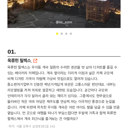
@lis_som
01.
옥류헌 릴렉스
옥류헌 릴렉스는 우이동 계곡 일원의 수려한 경관을 벗 삼아 디저트를 즐길 수
있는 베이커리 카페입니다. 계곡 옆이라는 지리적 이점과 넓은 카페 규모에
비해 디저트 가격이 저렴해 가성비 맛집으로도 알려져 있습니다.
중소벤처기업부가 인증한 백년가게답게 외관은 고풍스러운 편인데요. 내부는
리모델링을 거쳐 의외로 깔끔하고 세련된 모습입니다. 공간마다 규모와
인테리어가 각각 달라서 골라 앉는 재미가 있지요. 그중에서도 현무암으로
둘러싸인 작은 야외 마당은 제주도를 연상케 하는 이국적인 풍경으로 눈길을
끕니다. 카페 뒤편에 위치한 우이동 계곡은 어린 아이도 발을 담글 수 있을 만큼
얕습니다. 먼 곳으로 여행을 떠나기 부담스럽다면 주말에 가족과 함께 옥류헌
릴렉스에서 계곡 피크닉을 즐겨보는 건 어떨까요?
-위치: 서울 강북구 삼양로181길 142