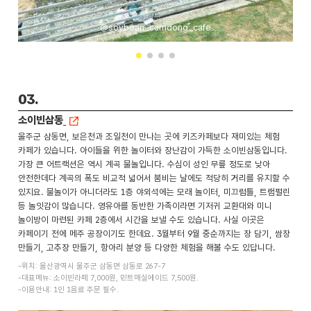
@soybean_samdong_cafe
03.
소이빈삼동
울주군 삼동면, 보은천과 조일천이 만나는 곳에 키즈카페보다 재미있는 체험
카페가 있습니다. 아이들을 위한 놀이터와 장난감이 가득한 소이빈삼동입니다.
가장 큰 어트랙션은 역시 계곡 물놀입니다. 수심이 성인 무릎 정도로 낮아
안전한데다 계곡의 폭도 비교적 넓어서 붐비는 날에도 적당히 거리를 유지할 수
있지요. 물놀이가 아니더라도 1층 야외석에는 모래 놀이터, 미끄럼틀, 트램펄린
등 놀잇감이 많습니다. 영유아를 동반한 가족이라면 기저귀 교환대와 미니
놀이방이 마련된 카페 2층에서 시간을 보낼 수도 있습니다. 사실 이곳은
카페이기 전에 메주 공장이기도 한데요. 3월부터 9월 중순까지는 장 담기, 쌈장
만들기, 고추장 만들기, 항아리 분양 등 다양한 체험을 해볼 수도 있답니다.
-위치: 울산광역시 울주군 삼동면 삼동로 267-7
-대표메뉴: 소이빈라떼 7,000원, 민트매실에이드 7,500원.
-이용안내: 1인 1음료 주문 필수.