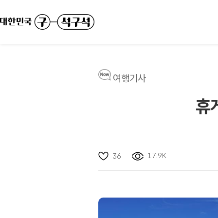
여행기사
휴
17.9K
36