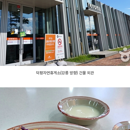
덕평자연휴게소(강릉 방향) 건물 외관