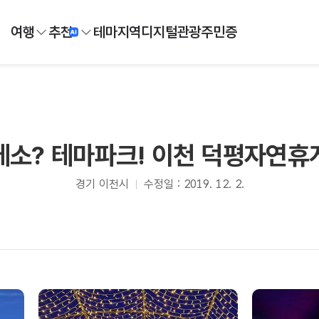
여행
추천
테마
지역
디지털
관광주민증
게소? 테마파크! 이천 덕평자연휴
경기 이천시
수정일 : 2019. 12. 2.