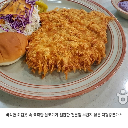
바삭한 튀김옷 속 촉촉한 살코기가 웬만한 전문점 부럽지 않은 덕평왕돈가스