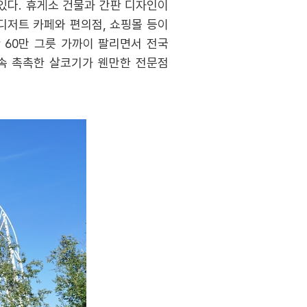
있다. 휴게소 건물과 간판 디자인이
디저트 카페와 편의점, 쇼핑몰 등이
 60만 그릇 가까이 팔리면서 전국
속 촉촉한 살코기가 웬만한 전문점