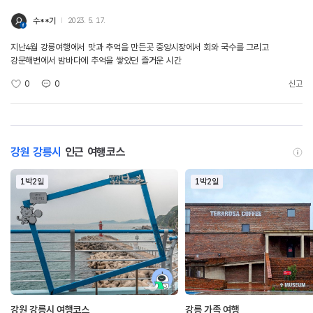
수**기
2023. 5. 17.
지난4월 강릉여행에서 맛과 추억을 만든곳 중앙시장에서 회와 국수를 그리고
강문해변에서 밤바다에 추억을 쌓았던 즐거운 시간
0
0
신고
강원 강릉시
인근 여행코스
1박2일
1박2일
강원 강릉시 여행코스
강릉 가족 여행