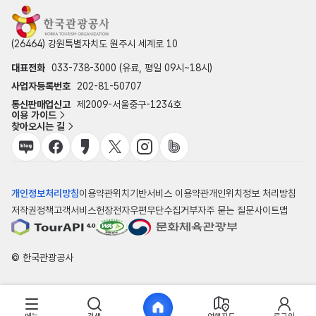
(26464) 강원특별자치도 원주시 세계로 10
대표전화
033-738-3000 (유료, 평일 09시~18시)
사업자등록번호
202-81-50707
통신판매업신고
제2009-서울중구-1234호
이용 가이드
찾아오시는 길
개인정보처리방침
이용약관
위치기반서비스 이용약관
개인위치정보 처리방침
저작권정책
고객서비스헌장
전자우편무단수집거부
자주 묻는 질문
사이트맵
© 한국관광공사