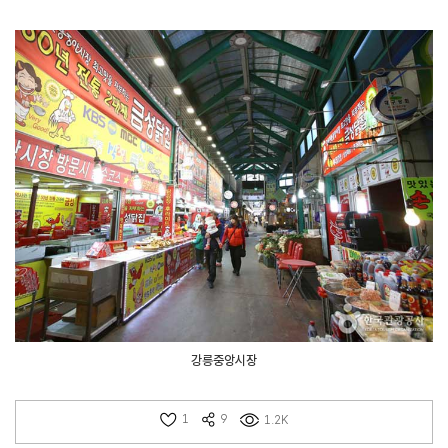
강릉중앙시장
1
9
1.2K