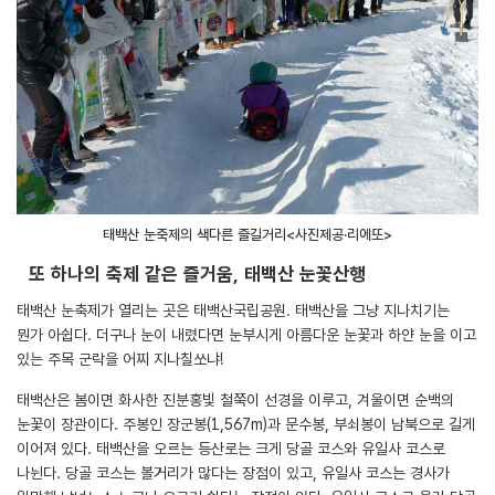
태백산 눈축제의 색다른 즐길거리<사진제공·리에또>
또 하나의 축제 같은 즐거움, 태백산 눈꽃산행
태백산 눈축제가 열리는 곳은 태백산국립공원. 태백산을 그냥 지나치기는
뭔가 아쉽다. 더구나 눈이 내렸다면 눈부시게 아름다운 눈꽃과 하얀 눈을 이고
있는 주목 군락을 어찌 지나칠쏘냐!
태백산은 봄이면 화사한 진분홍빛 철쭉이 선경을 이루고, 겨울이면 순백의
눈꽃이 장관이다. 주봉인 장군봉(1,567m)과 문수봉, 부쇠봉이 남북으로 길게
이어져 있다. 태백산을 오르는 등산로는 크게 당골 코스와 유일사 코스로
나뉜다. 당골 코스는 볼거리가 많다는 장점이 있고, 유일사 코스는 경사가