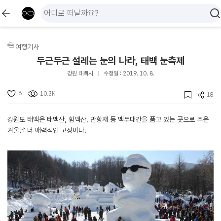
여행기사
두근두근 설레는 눈의 나라, 태백 눈축제
강원 태백시
수정일 : 2019. 10. 8.
6
10.3K
18
강원도 태백은 태백산, 함백산, 만항재 등 백두대간을 품고 있는 곳으로 추운
겨울날 더 매력적인 고장이다.