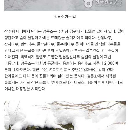
검룡소 가는 길
삼수령 너머에서 만나는 검룡소는 주차장 입구에서 1.5km 떨어져 있다. 길이
평탄하고 숲이 울창해 가벼운 트레킹을 즐기기에 제격이다. 산뽕나무,
산사나무, 황벽나무, 물박달나무, 물푸레나무 등 이야기를 간직한 나무들을
만나고 작은 목교를 지나면 흔히 낙엽송이라 부르는 일본잎갈나무 숲길이
이어진다. 빽빽하게 일렬로 도열한 일본잎갈나무 숲길의 설경이 제법
아름답다. 검룡소는 석회암 동굴에서 용출하는 용천수로 하루에 2,000여
톤이 솟아오른다. 평균 수온 9℃로 검룡소 주변은 얼어붙는 법이 없다.
한겨울에도 마치 용이 꿈틀거리며 살아 있는 듯하다. 검룡소에서 시작된
물줄기는 아래로 작은 소를 이루며 흐르다가 비로소 내를 이루며 서해바다로
머나먼 대장정을 시작한다.