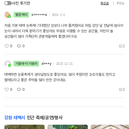
사진 후기만
최신순
추천순
웰컴 배지
s******a
2024. 2. 6.
처음 가본 태백 눈축제! 기대했던 것보다 너무 즐거웠어요 마침 갔던 날 전날에 밤사이
눈이 내려서 더욱 분위기가 좋았어요 무료로 이용할 수 있는 공간들, 어린이 놀
공간들이 많아 가족단위 관광객들에게 좋겠더라구요
0
0
신고
가볼래-터 이용자
d***y
2023. 12. 21.
태백하면 눈꽃축제가 생각날정도로 좋았어요. 많이 추웠지만 눈조각들도 멋지고
썰매도타고 좋은 추억들 많이 만든 곳이네요.
0
0
신고
강원 태백시
인근 축제/공연/행사