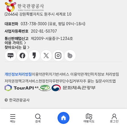
(26464) 강원특별자치도 원주시 세계로 10
대표전화
033-738-3000 (유료, 평일 09시~18시)
사업자등록번호
202-81-50707
통신판매업신고
제2009-서울중구-1234호
이용 가이드
찾아오시는 길
개인정보처리방침
이용약관
위치기반서비스 이용약관
개인위치정보 처리방침
저작권정책
고객서비스헌장
전자우편무단수집거부
자주 묻는 질문
사이트맵
© 한국관광공사
메뉴
검색
여행지도
로그인