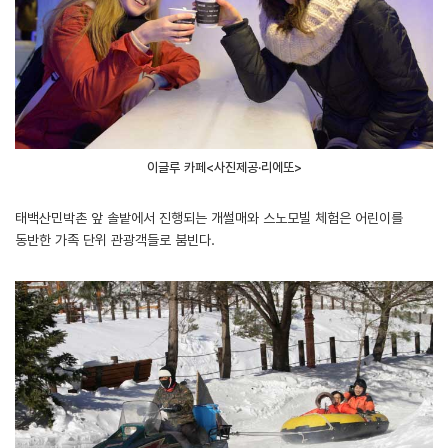
이글루 카페<사진제공·리에또>
태백산민박촌 앞 솔밭에서 진행되는 개썰매와 스노모빌 체험은 어린이를
동반한 가족 단위 관광객들로 붐빈다.