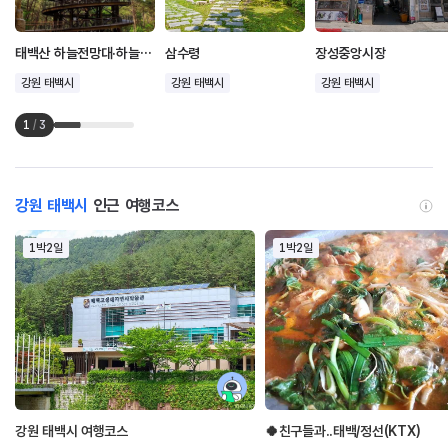
태백산 하늘전망대·하늘탐방로
삼수령
장성중앙시장
강원 태백시
강원 태백시
강원 태백시
1
/
3
강원 태백시
인근 여행코스
1박2일
1박2일
강원 태백시 여행코스
🍀친구들과..태백/정선(KTX)