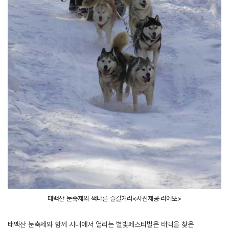
태백산 눈축제의 색다른 즐길거리<사진제공·리에또>
태백산 눈축제와 함께 시내에서 열리는 별빛페스티벌은 태백을 찾은