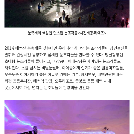
눈축제의 핵심인 멋스런 눈조각들<사진제공·리에또>
2014 태백산 눈축제를 찾는다면 우리나라 최고의 눈 조각가들이 장인정신을
발휘해 완성시킨 웅장하고 섬세한 눈조각들을 만나볼 수 있다. 당골광장엔
초대형 눈조각들이 들어서고, 마장공터 아래광장은 재미있는 눈조각들로
채워진다. 스릴 넘치는 비닐눈썰매, 아이들에게 인기가 좋은 얼음미끄럼틀,
오순도순 이야기하기 좋은 이글루 카페는 기본! 황지연못, 태백관광안내소
뒤편 공용주차장, 태백역 광장, 오투리조트, 중앙로 등등 태백 시내
곳곳에서도 개성 넘치는 눈조각들이 관광객을 반긴다.