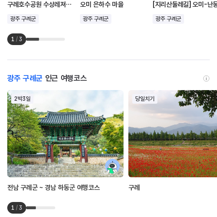
구례호수공원 수상레져타운
오미 은하수 마을
[지리산둘레길] 오미-난
광주 구례군
광주 구례군
광주 구례군
1
/
3
광주 구례군
인근 여행코스
2박3일
당일치기
전남 구례군 ~ 경남 하동군 여행코스
구례
1
/
3