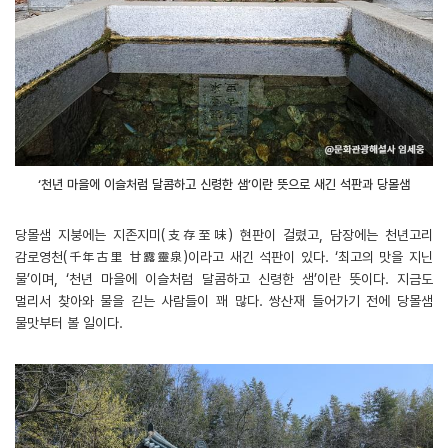
‘천년 마을에 이슬처럼 달콤하고 신령한 샘’이란 뜻으로 새긴 석판과 당몰샘
당몰샘 지붕에는 지존지미(支存至味) 현판이 걸렸고, 담장에는 천년고리
감로영천(千年古里 甘露靈泉)이라고 새긴 석판이 있다. ‘최고의 맛을 지닌
물’이며, ‘천년 마을에 이슬처럼 달콤하고 신령한 샘’이란 뜻이다. 지금도
멀리서 찾아와 물을 긷는 사람들이 꽤 많다. 쌍산재 들어가기 전에 당몰샘
물맛부터 볼 일이다.