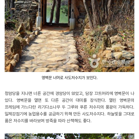
영벽문 너머로 사도저수지가 보인다.
청암당을 지나면 너른 공간에 경암당이 앉았고, 담장 끄트머리에 영벽문이 나
있다. 영벽문을 열면 또 다른 공간이 대미를 장식한다. 열린 영벽문의
프레임에 가느다란 리기다소나무 두 그루와 푸른 저수지의 풍광이 가득하다.
일제강점기에 농업용수를 공급하기 위해 만든 사도저수지다. 하늘빛을 그대로
품은 저수지를 바라보며 방죽을 따라 산책해도 좋다.