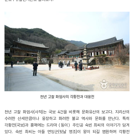
천년 고찰 화엄사의 각황전과 대웅전
천년 고찰 화엄사(사적)는 국보 4건을 비롯해 문화유산의 보고다. 지리산의
수려한 산세만큼이나 웅장하고 화려한 불교 역사와 문화를 만난다. 특히
각황전(국보)과 홍매에는 드라마 〈동이〉 주인공 숙빈 최씨의 이야기가 담겨
있다. 숙빈 최씨는 아들 연잉군(뒷날 영조)이 왕이 되길 염원하며 각황전