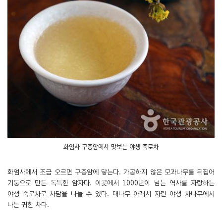
화엄사 구층암에서 맛보는 야생 죽로차
화엄사에서 조금 오르면 구층암에 닿는다. 가공하지 않은 모과나무를 뒤집어
기둥으로 만든 독특한 암자다. 이곳에서 1000년이 넘는 역사를 자랑하는
야생 죽로차로 차담을 나눌 수 있다. 대나무 아래서 자란 야생 차나무에서
나는 귀한 차다.