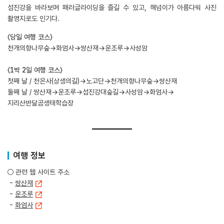
섬진강을 바라보며 패러글라이딩을 즐길 수 있고, 해넘이가 아름다워 사진
촬영지로도 인기다.
〈당일 여행 코스〉
천개의향나무숲→화엄사→쌍산재→운조루→사성암
〈1박 2일 여행 코스〉
첫째 날 / 천은사(상생의길)→노고단→천개의향나무숲→쌍산재
둘째 날 / 쌍산재→운조루→섬진강대숲길→사성암→화엄사→
지리산반달곰생태학습장
여행 정보
○ 관련 웹 사이트 주소
-
쌍산재
-
운조루
-
화엄사