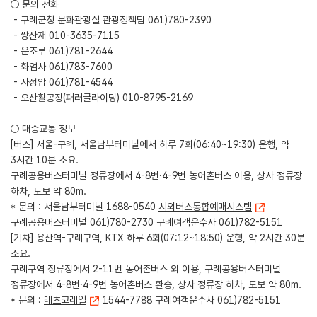
○ 문의 전화
- 구례군청 문화관광실 관광정책팀 061)780-2390
- 쌍산재 010-3635-7115
- 운조루 061)781-2644
- 화엄사 061)783-7600
- 사성암 061)781-4544
- 오산활공장(패러글라이딩) 010-8795-2169
○ 대중교통 정보
[버스] 서울-구례, 서울남부터미널에서 하루 7회(06:40~19:30) 운행, 약
3시간 10분 소요.
구례공용버스터미널 정류장에서 4-8번·4-9번 농어촌버스 이용, 상사 정류장
하차, 도보 약 80m.
* 문의 : 서울남부터미널 1688-0540
시외버스통합예매시스템
구례공용버스터미널 061)780-2730 구례여객운수사 061)782-5151
[기차] 용산역-구례구역, KTX 하루 6회(07:12~18:50) 운행, 약 2시간 30분
소요.
구례구역 정류장에서 2-11번 농어촌버스 외 이용, 구례공용버스터미널
정류장에서 4-8번·4-9번 농어촌버스 환승, 상사 정류장 하차, 도보 약 80m.
* 문의 :
레츠코레일
1544-7788 구례여객운수사 061)782-5151