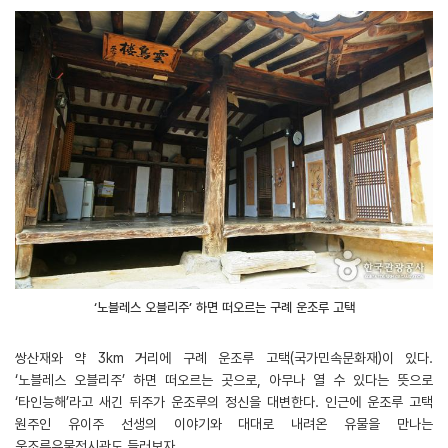
‘노블레스 오블리주’ 하면 떠오르는 구례 운조루 고택
쌍산재와 약 3km 거리에 구례 운조루 고택(국가민속문화재)이 있다.
‘노블레스 오블리주’ 하면 떠오르는 곳으로, 아무나 열 수 있다는 뜻으로
‘타인능해’라고 새긴 뒤주가 운조루의 정신을 대변한다. 인근에 운조루 고택
원주인 유이주 선생의 이야기와 대대로 내려온 유물을 만나는
운조루유물전시관도 들러보자.