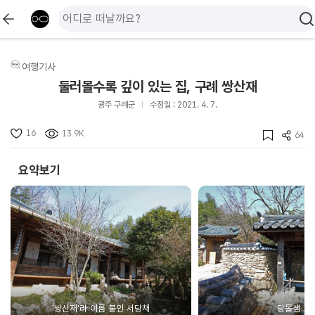
여행기사
둘러볼수록 깊이 있는 집, 구례 쌍산재
광주 구례군
수정일 : 2021. 4. 7.
16
13.9K
64
요약보기
‘쌍산재’라 이름 붙인 서당채
당몰샘