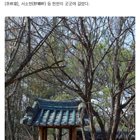
(念修室), 서소헌(舒嘯軒) 등 현판이 곳곳에 걸렸다.