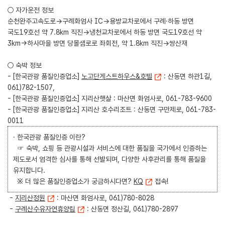
○ 자가운전 정보
순천완주고속도로→구례화엄사 IC→용방교차로에서 구례·하동 방면
국도19호선 약 7.8km 직진→냉천교차로에서 하동 방면 국도19호선 약
3km→하사마을 방면 당몰샘로로 좌회전, 약 1.8km 직진→쌍산재
○ 숙박 정보
- [한국관광 품질인증업소]
노고단게스트하우스&호텔
: 산동면 하관1길,
061)782-1507,
- [한국관광 품질인증업소] 지리산햇살 : 마산면 화엄사로, 061-783-9600
- [한국관광 품질인증업소] 지리산 호수리조트 : 산동면 구만제로, 061-783-
0011
· 한국관광 품질인증 이란?
☞ 숙박, 쇼핑 등 관광시설과 서비스에 대한 품질을 국가에서 인증하는
제도로서 엄격한 심사를 통해 선발되며, 다양한 사후관리를 통해 품질을
유지합니다.
※ 더 많은 품질인증업소가 궁금하시다면?
KQ
접속!
-
지리산정원
: 마산면 화엄사로, 061)780-8028
-
구례산수유자연휴양림
: 산동면 정산길, 061)780-2897