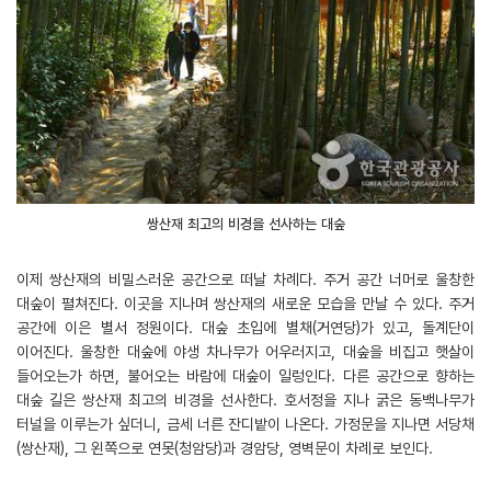
쌍산재 최고의 비경을 선사하는 대숲
이제 쌍산재의 비밀스러운 공간으로 떠날 차례다. 주거 공간 너머로 울창한
대숲이 펼쳐진다. 이곳을 지나며 쌍산재의 새로운 모습을 만날 수 있다. 주거
공간에 이은 별서 정원이다. 대숲 초입에 별채(거연당)가 있고, 돌계단이
이어진다. 울창한 대숲에 야생 차나무가 어우러지고, 대숲을 비집고 햇살이
들어오는가 하면, 불어오는 바람에 대숲이 일렁인다. 다른 공간으로 향하는
대숲 길은 쌍산재 최고의 비경을 선사한다. 호서정을 지나 굵은 동백나무가
터널을 이루는가 싶더니, 금세 너른 잔디밭이 나온다. 가정문을 지나면 서당채
(쌍산재), 그 왼쪽으로 연못(청암당)과 경암당, 영벽문이 차례로 보인다.