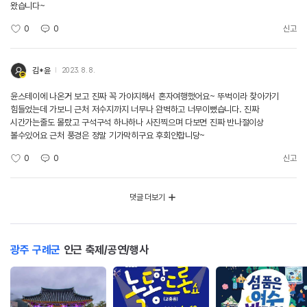
왔습니다~
0
0
신고
김*윤
2023. 8. 8.
윤스테이에 나온거 보고 진짜 꼭 가야지해서 혼자여행했어요~ 뚜벅이라 찾아가기
힘들었는데 가보니 근처 저수지까지 너무나 완벽하고 너무이뻤습니다. 진짜
시간가는줄도 몰랐고 구석구석 하나하나 사진찍으며 다보면 진짜 반나절이상
볼수있어요 근처 풍경은 정말 기가막히구요 후회안합니당~
0
0
신고
댓글 더보기
광주 구례군
인근 축제/공연/행사