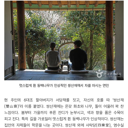
멋스럽게 휜 동백나무가 인상적인 쌍산재에서 차를 마시는 연인
현 주인의 6대조 할아버지가 서당채를 짓고, 자신의 호를 따 ‘쌍산재
(雙山齋)’라 이름 붙였다. 쌍산재에는 온갖 화초와 나무, 돌이 어울려 꽉 찬
느낌이다. 봄부터 가을까지 푸른 잔디가 눈부시고, 색과 향을 품은 수목이
피고 진다. 특히 길을 가로질러 멋스럽게 휜 동백나무가 인상적이다. 쌍산재는
집안의 자제들이 학문을 나눈 곳이다. 쌍산재 외에 사락당(四樂堂), 염수실