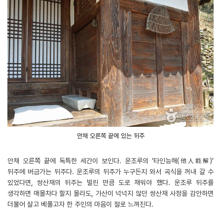
안채 오른쪽 끝에 있는 뒤주
안채 오른쪽 끝에 독특한 세간이 보인다. 운조루의 ‘타인능해(他人能解)’
뒤주에 버금가는 뒤주다. 운조루의 뒤주가 누구든지 와서 곡식을 꺼내 갈 수
있었다면, 쌍산재의 뒤주는 빌린 만큼 도로 채워야 했다. 운조루 뒤주를
생각하면 매몰차다 할지 몰라도, 가산이 넉넉지 않던 쌍산재 사정을 감안하면
더불어 살고 베풀고자 한 주인의 마음이 절로 느껴진다.