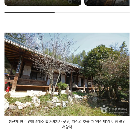
쌍산재 현 주인의 6대조 할아버지가 짓고, 자신의 호를 따 ‘쌍산재’라 이름 붙인
서당채