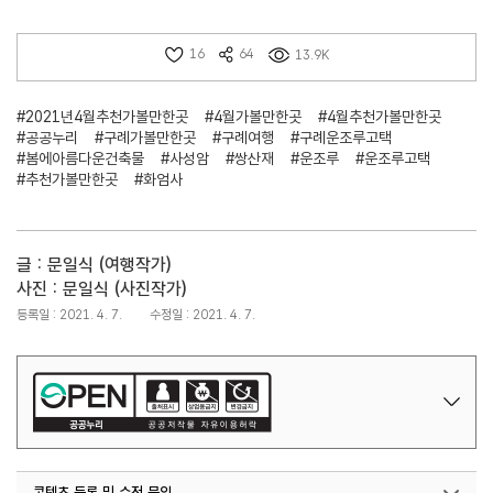
16
64
13.9K
#2021년4월추천가볼만한곳
#4월가볼만한곳
#4월추천가볼만한곳
#공공누리
#구례가볼만한곳
#구례여행
#구례운조루고택
#봄에아름다운건축물
#사성암
#쌍산재
#운조루
#운조루고택
#추천가볼만한곳
#화엄사
글 : 문일식 (여행작가)
사진 : 문일식 (사진작가)
등록일 : 2021. 4. 7.
수정일 : 2021. 4. 7.
콘텐츠 등록 및 수정 문의