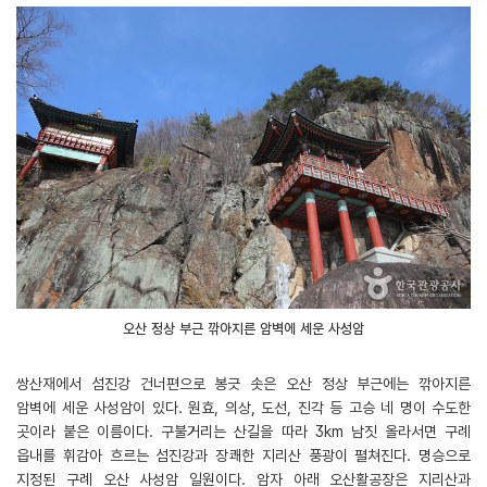
오산 정상 부근 깎아지른 암벽에 세운 사성암
쌍산재에서 섬진강 건너편으로 봉긋 솟은 오산 정상 부근에는 깎아지른
암벽에 세운 사성암이 있다. 원효, 의상, 도선, 진각 등 고승 네 명이 수도한
곳이라 붙은 이름이다. 구불거리는 산길을 따라 3km 남짓 올라서면 구례
읍내를 휘감아 흐르는 섬진강과 장쾌한 지리산 풍광이 펼쳐진다. 명승으로
지정된 구례 오산 사성암 일원이다. 암자 아래 오산활공장은 지리산과