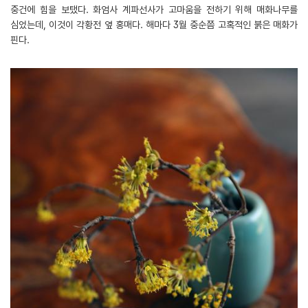
중건에 힘을 보탰다. 화엄사 계파선사가 고마움을 전하기 위해 매화나무를
심었는데, 이것이 각황전 옆 홍매다. 해마다 3월 중순쯤 고혹적인 붉은 매화가
핀다.