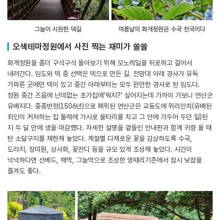
그늘이 시원한 덱길
여름날의 화개정원은 수국 천국이다
오색테마정원에서 사진 찍는 재미가 쏠쏠
화개정원을 좀더 구석구석 돌아보기 위해 모노레일을 뒤로하고 걸어서
내려간다. 임도와 덱 중 선택은 덱으로 만든 길. 전망대 아래 경사가 유독
가파른 곳에만 덱이 있고 중간 아래부터는 모두 완만한 경사로 된 임도다.
정원 중간 즈음에 난데없는 초가집에‘뭐지?’ 싶어지는데 가까이 가보니 연산군
유배지다. 중종반정(1506년)으로 폐위된 연산군은 교동도에 위리안치(유배된
죄인이 거처하는 집 둘레에 가시로 울타리를 치고 그 안에 가두어 두던 일)된
지 두 달 만에 생을 마감했다. 자세한 설명을 곁들인 안내판과 함께 귀향 올 때
탄 소달구지를 재현해 놓았다. 계절별 다채로운 꽃을 감상하도록 수국,
도라지, 장미원, 상사화, 꽃잔디 등을 규모 있게 조성해 놓았다. 시간이
넉넉하다면 선베드, 해먹, 그늘막으로 조성한 멍때리기존에서 잠시 낮잠을
즐겨도 좋다.