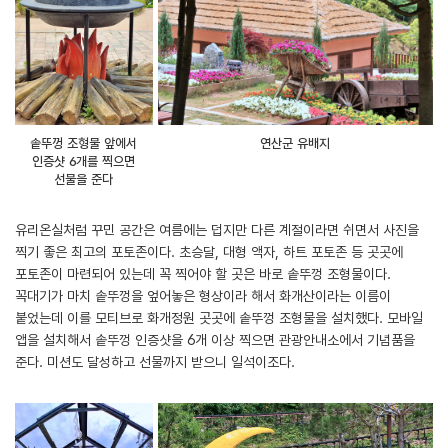
솥뚜껑 조형물 앞에서
연산군 유배지
인증샷 6개를 찍으면
선물을 준다
유리온실처럼 꾸민 공간은 여름에는 덥지만 다른 계절이라면 쉬면서 사진을
찍기 좋은 최고의 포토존이다. 초승달, 대형 액자, 하트 포토존 등 곳곳에
포토존이 마련되어 있는데 꼭 찍어야 할 곳은 바로 솥뚜껑 조형물이다.
꼭대기가 마치 솥뚜껑을 엎어놓은 형상이라 해서 화개산이라는 이름이
붙었는데 이를 모티브로 화개정원 곳곳에 솥뚜껑 조형물을 설치했다. 모바일
앱을 설치해서 솥뚜껑 인증샷을 6개 이상 찍으면 관광안내소에서 기념품을
준다. 미션도 달성하고 선물까지 받으니 일석이조다.