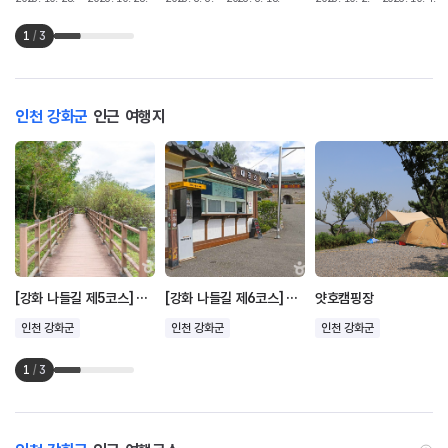
1
/
3
인천 강화군
인근 여행지
[강화 나들길 제5코스] 고비고개길
[강화 나들길 제6코스] 화남생가 가는 길
얏호캠핑장
인천 강화군
인천 강화군
인천 강화군
1
/
3