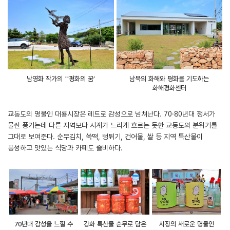
남영화 작가의 ''평화의 꿈’
남북의 화해와 평화를 기도하는
화해평화센터
교동도의 명물인 대룡시장은 레트로 감성으로 넘쳐난다. 70·80년대 정서가
물씬 풍기는데 다른 지역보다 시계가 느리게 흐르는 듯한 교동도의 분위기를
그대로 보여준다. 순무김치, 쑥떡, 뻥튀기, 건어물, 쌀 등 지역 특산물이
풍성하고 맛있는 식당과 카페도 즐비하다.
70년대 감성을 느낄 수
강화 특산물 순무로 담은
시장의 새로운 명물인