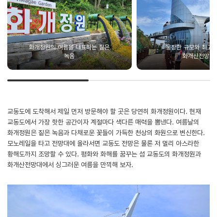
화개정원의 여름을 대표하는 짙은
웅장한 규모와 최고의
녹음
화개산전망대
교동도에 도착해서 제일 먼저 방문해야 할 곳은 당연히 화개정원이다. 현재
교동도에서 가장 핫한 공간이자 계절마다 색다른 매력을 뽐낸다. 여름날의
화개정원은 짙은 녹음과 다채로운 꽃들이 가득한 천상의 화원으로 변신한다.
모노레일을 타고 전망대에 올라서면 교동도 전망은 물론 저 멀리 아스라한
황해도까지 조망할 수 있다. 평화와 화해를 꿈꾸는 섬 교동도의 화개정원과
화개산전망대에서 싱그러운 여름을 만끽해 보자.