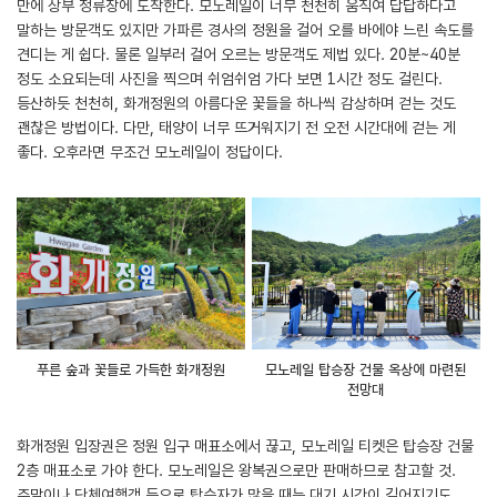
만에 상부 정류장에 도착한다. 모노레일이 너무 천천히 움직여 답답하다고
말하는 방문객도 있지만 가파른 경사의 정원을 걸어 오를 바에야 느린 속도를
견디는 게 쉽다. 물론 일부러 걸어 오르는 방문객도 제법 있다. 20분~40분
정도 소요되는데 사진을 찍으며 쉬엄쉬엄 가다 보면 1시간 정도 걸린다.
등산하듯 천천히, 화개정원의 아름다운 꽃들을 하나씩 감상하며 걷는 것도
괜찮은 방법이다. 다만, 태양이 너무 뜨거워지기 전 오전 시간대에 걷는 게
좋다. 오후라면 무조건 모노레일이 정답이다.
푸른 숲과 꽃들로 가득한 화개정원
모노레일 탑승장 건물 옥상에 마련된
전망대
화개정원 입장권은 정원 입구 매표소에서 끊고, 모노레일 티켓은 탑승장 건물
2층 매표소로 가야 한다. 모노레일은 왕복권으로만 판매하므로 참고할 것.
주말이나 단체여행객 등으로 탑승자가 많을 때는 대기 시간이 길어지기도