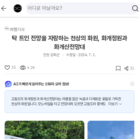
여행기사
탁 트인 전망을 자랑하는 천상의 화원, 화개정원과
화개산전망대
인천 강화군
수정일 : 2024. 7. 1.
15
4.2K
31
AI가 빠르게 읽어주는 150자 요약 정보!
교동도의 화개정원과 화개산전망대는 여름철 짙은 녹음과 다채로운 꽃들로 가득한
천상의 화원입니다. 모노레일을 타고 전망대에 오르면 교동도와 황해도
더보기