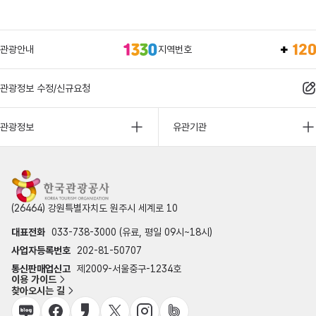
관광안내
지역번호
관광정보 수정/신규요청
관광정보
유관기관
(26464) 강원특별자치도 원주시 세계로 10
대표전화
033-738-3000 (유료, 평일 09시~18시)
사업자등록번호
202-81-50707
통신판매업신고
제2009-서울중구-1234호
이용 가이드
찾아오시는 길