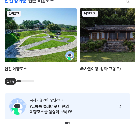
인천 강화군
인근 여행코스
1박2일
당일치기
인천 여행코스
🪷사찰여행..강화(교동도)
1
/
4
국내 여행 계획 중인가요?
AI콕콕 플래너로
나만의
여행코스를 생성해 보세요!