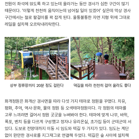
전원이 좌석에 앉도록 하고 있는데 올라가는 동안 경사가 심한 구간이 많기
때문이다. ‘이렇게 천천히 움직이는데 넘어질 일이 있겠어’ 싶은데 막상 경사
구간에서는 절로 팔걸이를 꽉 잡게 된다. 울퉁불퉁한 자연 지형 위에 그대로
레일을 설치해 오르락내리락한다.
상부 정류장까지 20분 정도 걸린다
덱길을 따라 천천히 걸어 올라도 좋다
화개정원은 화개산 경사면을 따라 다섯 가지 테마로 정원을 꾸몄다. 치유,
평화, 추억, 역사·문화, 물의 정원 등 오색테마정원이다. 각 정원의 테마를
고루 느끼려면 걸어서 정원 곳곳을 누벼봐야 한다. 테마에 맞게 나무, 바위,
폭포, 벤치 등을 다르게 구성했고 정자나 유리온실, 초가집 등이 군데군데 서
있다. 도보로 전망대까지 이동 시 임도와 덱길 두 가지가 있다. 임도는 계단
없이 완만한 경사로를 지그재그로 연결해 두었다. 덱길은 숲 사이에 설치해