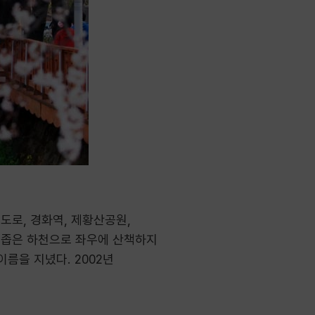
로, 경화역, 제황산공원,
 좁은 하천으로 좌우에 산책하지
름을 지녔다. 2002년