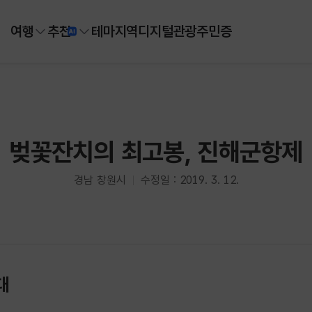
여행
추천
테마
지역
디지털
관광주민증
벚꽃잔치의 최고봉, 진해군항제
경남 창원시
수정일 : 2019. 3. 12.
대