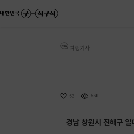
여행기사
53K
52
경남 창원시 진해구 일