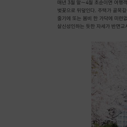
매년 3월 말～4월 초순이면 여행
벚꽃으로 뒤덮인다. 주택가 골목길
줄기에 또는 봄비 한 가닥에 미련
살신성인하는 듯한 자세가 반면교