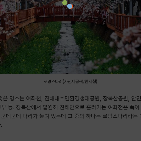
로망스다리(사진제공-창원시청)
은 명소는 여좌천, 진해내수면환경생태공원, 장복산공원, 안민도
부 등. 장복산에서 발원해 진해만으로 흘러가는 여좌천은 폭이
 군데군데 다리가 놓여 있는데 그 중의 하나는 로망스다리라는 이
.