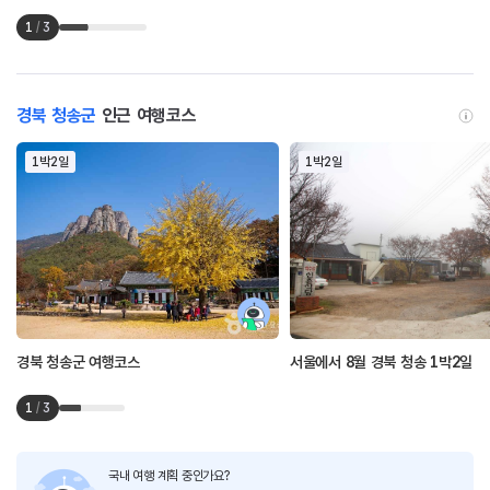
1
/
3
경북 청송군
인근 여행코스
1박2일
1박2일
경북 청송군 여행코스
서울에서 8월 경북 청송 1박2일
1
/
3
국내 여행 계획 중인가요?