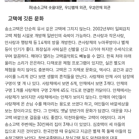
좌)송소고택 솟을대문, 우1)별채 외관, 우2)안채 외관
고택에 깃든 문화
송소고택은 단순히 유서 깊은 고택에 그치지 않는다. 2002년부터 일찌감치
고택 체험 시설로 개방해 일반인의 숙박이 가능하다. 큰사랑과 작은사랑,
안사랑과 행랑채 등 14개의 방을 개방한다. 큰사랑채의 누마루방이나 별채
등이 인기가 좋다. 화장실과 샤워실은 신발을 신고 나가야 하지만 수세식으로
꾸며 깔끔하다. 해마다 열리는 고택음악회도 빼놓을 수 없다. 한옥 처마 아래
울리는 소리가 은은하다. 다채로운 체험 프로그램이 있지만, 실은 별도의
체험을 하지 않아도 충분하다. 고택은 그 자체로 문화요, 역사다. 공간과 공간
사이를 느리게 걷다 보면 생활의 흔적들을 만난다. 사랑채와 안채 사이 담장에
구멍이 몇 개 나 있다. 사랑채에서 보면 6개, 안채에서 보면 3개다. 안채의
구멍 1개를 사랑채의 구멍 2개에 45도 각도로 연결한 까닭이다. 안채에서는
사랑채가 보이지만 사랑채에서는 안채가 보이지 않는다. 안채의 여인들이
사랑채에 온 손님 수를 헤아리는 용도로 쓰였다 하고, 여인들이 바깥세상을
보는 창이라고도 한다. 그 안에도 옛날 양반가의 문화가 담겼다. 대문을 지나
고택 바깥으로 걸음을 내도 좋겠다. 덕천마을에는 고택이 여럿이다. 과거
송소고택 주변에는 30칸짜리 집이 3채나 더 있었다. 심호택이 세 아들의
집으로 지은 것이었다. 한국전쟁 때 유실되고 지금은 별채 쪽 둘째 아들의 집
송정고택만 남았다. 찰방공종택이나 창실고택 등도 덕천마을의 대표