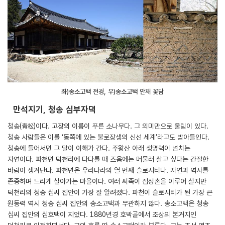
좌)송소고택 전경, 우)송소고택 안채 꽃담
만석지기, 청송 심부자댁
청송(靑松)이다. 고장의 이름이 푸른 소나무다. 그 의미만으로 울림이 있다.
청송 사람들은 이를 ‘동쪽에 있는 불로장생의 신선 세계’라고도 받아들인다.
청송에 들어서면 그 말이 이해가 간다. 주왕산 아래 생명력이 넘치는
자연이다. 파천면 덕천리에 다다를 때 즈음에는 머물러 살고 싶다는 간절한
바람이 생겨난다. 파천면은 우리나라의 열 번째 슬로시티다. 자연과 역사를
존중하며 느리게 살아가는 마을이다. 여러 씨족이 집성촌을 이루어 살지만
덕천리의 청송 심씨 집안이 가장 잘 알려졌다. 파천이 슬로시티가 된 가장 큰
원동력 역시 청송 심씨 집안의 송소고택과 무관하지 않다. 송소고택은 청송
심씨 집안의 심호택이 지었다. 1880년경 호박골에서 조상의 본거지인