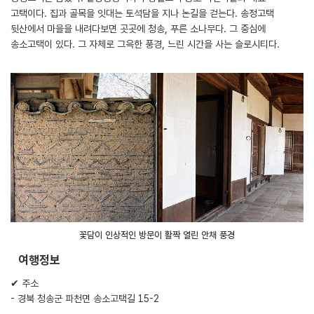
고택이다. 집과 골목을 잇대는 토석담을 지나 논길을 걷는다. 송정고택
뒷산에서 마을을 내려다보면 곳곳에 청송, 푸른 소나무다. 그 중심에
송소고택이 있다. 그 자체로 그윽한 풍경, 느린 시간을 사는 슬로시티다.
꽃담이 인상적인 방문이 활짝 열린 안채 풍경
여행정보
✔ 주소
- 경북 청송군 파천면 송소고택길 15-2