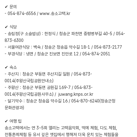
✔ 문의
- 054-874-6556 /
www.송소고택.kr
✔ 식당
- 송림정(구 소슬밥상) : 한정식 / 청송군 파천면 중평병부길 40-5 / 054-
873-6300
- 서울여관식당 : 백숙 / 청송군 청송읍 약수길 18-1 / 054-873-2177
- 부경식당 : 냉면 / 청송군 진보면 진안로 12 / 054-874-2051
✔ 숙소
- 주산지 : 청송군 부동면 주산지길 일원 / 054-873-
0014(주왕산국립공원안내소)
- 주왕산 : 청송군 부동면 공원길 169-7 / 054-873-
0014(주왕산국립공원사무소) /
juwang.knps.or.kr
- 달기약수 : 청송군 청송읍 약수길 16 / 054-870-6240(청송군청
문화관광과)
✔ 여행 팁
송소고택에서는 연 3~5회 열리는 고택음악회, 떡메 체험, 다도 체험,
전통혼례체험 등 유서 깊은 옛집에서 행해져 더욱 운치 있는 체험들을