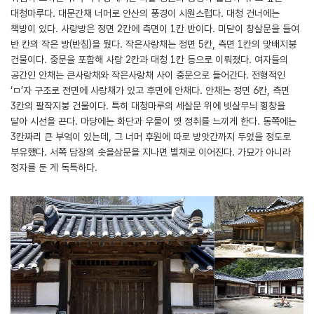
대청마루다. 대문간채 너머로 안산의 풍경이 시원스럽다. 대청 건너에는
책방이 있다. 사랑방은 정면 2칸에 측면이 1칸 반이다. 미닫이 창살문을 들여
반 칸의 작은 방(반침)을 뒀다. 작은사랑채는 정면 5칸, 측면 1칸의 맞배지붕
건물이다. 중문을 포함해 사랑 2칸과 대청 1칸 등으로 이뤄졌다. 여자들의
공간인 안채는 큰사랑채와 작은사랑채 사이 중문으로 들어간다. 전형적인
‘ㅁ’자 구조로 전면에 사랑채가 있고 후면에 안채다. 안채는 정면 6칸, 측면
3칸의 팔작지붕 건물이다. 특히 대청마루의 세살문 위에 빗살무늬 횡창을
달아 시선을 끈다. 마당에는 화단과 우물이 옛 정취를 느끼게 한다. 동쪽에는
3칸짜리 큰 부엌이 있는데, 그 너머 후원에 따로 방앗간까지 두었을 정도로
부유했다. 서쪽 담장의 솟을삼문을 지나면 별채로 이어진다. 가묘가 아니라
정자를 둔 게 독특하다.