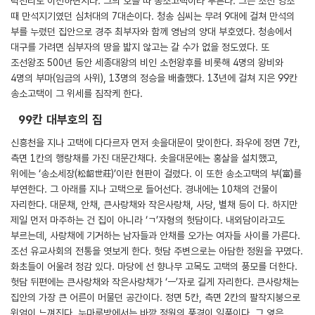
덕천리로 이전하면서다. 그의 호를 따 송소고택이라 부른다. 그는 조선 영조
때 만석지기였던 심처대의 7대손이다. 청송 심씨는 무려 9대에 걸쳐 만석의
부를 누렸던 집안으로 경주 최부자와 함께 영남의 양대 부호였다. 청송에서
대구를 가려면 심부자의 땅을 밟지 않고는 갈 수가 없을 정도였다. 또
조선왕조 500년 동안 세종대왕의 비인 소헌왕후를 비롯해 4명의 왕비와
4명의 부마(임금의 사위), 13명의 정승을 배출했다. 13년에 걸쳐 지은 99칸
송소고택이 그 위세를 짐작케 한다.
99칸 대부호의 집
신흥천을 지나 고택에 다다르자 먼저 솟을대문이 맞이한다. 좌우에 정면 7칸,
측면 1칸의 행랑채를 가진 대문간채다. 솟을대문에는 홍살을 설치했고,
위에는 ‘송소세장(松韶世莊)’이란 현판이 걸렸다. 이 또한 송소고택의 부(富)를
부연한다. 그 아래를 지나 고택으로 들어선다. 경내에는 10채의 건물이
자리한다. 대문채, 안채, 큰사랑채와 작은사랑채, 사당, 별채 등이 다. 하지만
제일 먼저 마주하는 건 집이 아니라 ‘ㄱ’자형의 헛담이다. 내외담이라고도
부르는데, 사랑채에 기거하는 남자들과 안채를 오가는 여자들 사이를 가른다.
조선 유교사회의 전통을 엿보게 한다. 헛담 주변으로는 아담한 정원을 꾸몄다.
화초들이 어울려 정감 있다. 마당에 선 향나무 고목도 고택의 풍모를 더한다.
헛담 뒤편에는 큰사랑채와 작은사랑채가 ‘ㅡ’자로 길게 자리한다. 큰사랑채는
집안의 가장 큰 어른이 머물던 공간이다. 정면 5칸, 측면 2칸의 팔작지붕으로
위엄이 느껴진다. 누마루방에서는 바깥 정원의 풍경이 일품이다. 그 옆은