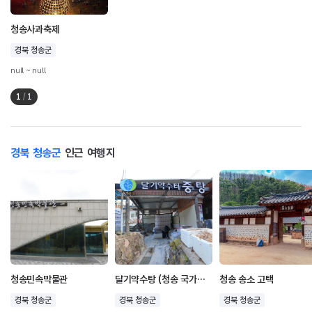
청송사과축제
경북 청송군
null ~ null
1
/
1
경북 청송군
인근 여행지
청송민속박물관
달기약수탕 (청송 국가지질공원)
청송 송소 고택
경북 청송군
경북 청송군
경북 청송군