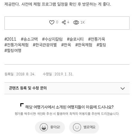
제공한다. 사전에 체험 프로그램 일정을 확인 후 방문하는 게 좋다.
0
4
1K
#2011
#송소고택
#수상지칼럼
#슬로시티
#전통가옥
#전통가옥체험
#한국관광의별
#한옥
#한옥체험
#힐링
#힐링여행
등록일 : 2018. 8. 24.
수정일 : 2019. 1. 31.
콘텐츠 등록 및 수정 문의
국민관광전략팀(한국관광의별)
033-738-3445
해당 여행기사에서 소개된 여행지들이 마음에 드시나요?
평가를 해주시면 개인화 추천 시 활용하여 최적의 여행지를 추천해 드리겠습니다.
좋아요!
별로예요