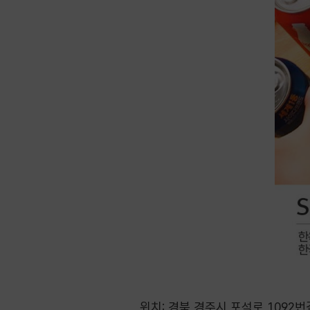
위치: 경북 경주시 포석로 1092번