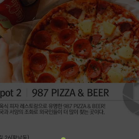
길 26(황남동)