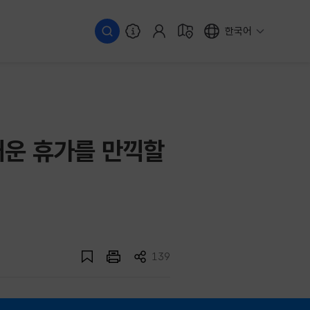
한국어
거운 휴가를 만끽할
139