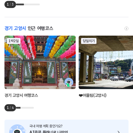
1
/
3
경기 고양시
인근 여행코스
1박2일
당일치기
경기 고양시 여행코스
❤️어울림(고양시)
1
/
4
국내 여행 계획 중인가요?
AI콕콕 플래너로
나만의