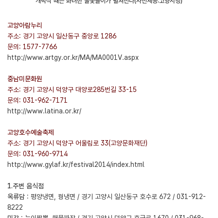
개막식 때는 화려한 불꽃놀이가 펼쳐진다(사진제공:고양시청)
고양아람누리
주소: 경기 고양시 일산동구 중앙로 1286
문의: 1577-7766
http://www.artgy.or.kr/MA/MA0001V.aspx
중남미문화원
주소: 경기 고양시 덕양구 대양로285번길 33-15
문의: 031-962-7171
http://www.latina.or.kr/
고양호수예술축제
주소: 경기 고양시 덕양구 어울림로 33(고양문화재단)
문의: 031-960-9714
http://www.gylaf.kr/festival2014/index.html
1.주변 음식점
옥류담
: 평양냉면, 꿩냉면 / 경기 고양시 일산동구 호수로 672 / 031-912-
8222
미각
: 능이짬뽕, 해물짜장 / 경기 고양시 덕양구 호국로 1670 / 031-968-