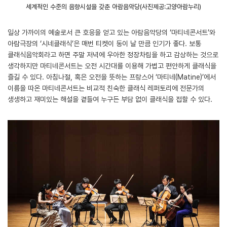
세계적인 수준의 음향시설을 갖춘 아람음악당(사진제공:고양아람누리)
일상 가까이의 예술로서 큰 호응을 얻고 있는 아람음악당의 ‘마티네콘서트’와
아람극장의 ‘시네클래식’은 매번 티켓이 동이 날 만큼 인기가 좋다. 보통
클래식음악회라고 하면 주말 저녁에 우아한 정장차림을 하고 감상하는 것으로
생각하지만 마티네콘서트는 오전 시간대를 이용해 가볍고 편안하게 클래식을
즐길 수 있다. 아침나절, 혹은 오전을 뜻하는 프랑스어 ‘마티네(Matine)’에서
이름을 따온 마티네콘서트는 비교적 친숙한 클래식 레퍼토리에 전문가의
생생하고 재미있는 해설을 곁들여 누구든 부담 없이 클래식을 접할 수 있다.