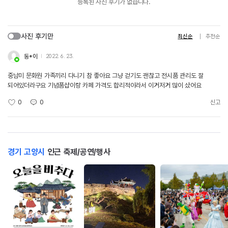
등록된 사진 후기가 없습니다.
사진 후기만
최신순
추천순
동*이
2022. 6. 23.
중남미 문화원 가족끼리 다니기 참 좋아요 그냥 걷기도 괜찮고 전시품 관리도 잘
되어있더라구요 기념품샵이랑 카페 가격도 합리적이라서 이거저거 많이 샀어요
0
0
신고
경기 고양시
인근 축제/공연/행사