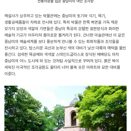
전통의상을 입은 중남미의 여인 조각상
해설사가 상주하고 있는 박물관에는 중남미의 토기와 석기, 목기,
생활공예품들이 차례로 전시돼 있다. 특히 박물관 한쪽 벽면을 가득 채운
갖가지 모양과 색깔의 가면들은 중남미 특유의 강렬한 표현방식과 화려한
예술적 기교가 어우러져 흥미로운 볼거리가 된다. 건너편 미술관에선 이 같은
중남미의 예술세계를 보다 풍성하게 만나볼 수 있는 회화작품과 조각들을
전시하고 있다. 탐스러운 곡선과 눈부신 색의 대비가 낯선 대륙의 매력을 물씬
풍긴다. 섬세한 목공예와 색색깔 스테인드글라스로 장식된 예배당도 마치
중남미의 어느 도시에 와 있는 것처럼 사실적으로 꾸며져 있다. 붉은 벽이
세워진 이국적인 조각공원도 울타리 너머 불쑥 솟은 아파트와 묘한 대비를
이룬다.