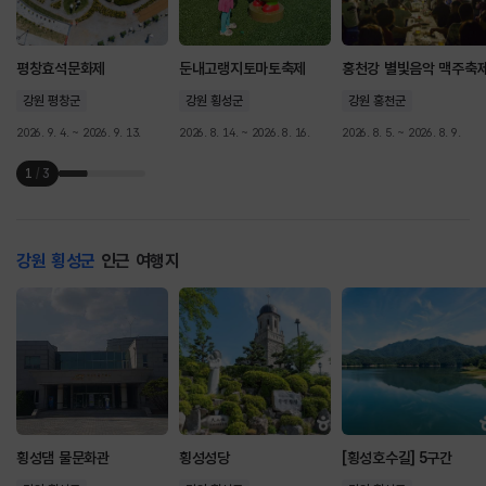
평창효석문화제
둔내고랭지토마토축제
홍천강 별빛음악 맥주축
강원 평창군
강원 횡성군
강원 홍천군
2026. 9. 4. ~ 2026. 9. 13.
2026. 8. 14. ~ 2026. 8. 16.
2026. 8. 5. ~ 2026. 8. 9.
1
/
3
강원 횡성군
인근 여행지
횡성댐 물문화관
횡성성당
[횡성호수길] 5구간