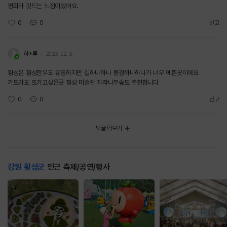
평화가 깃드는 느낌이었어요.
0
0
신고
하*루
2023. 12. 3.
횡성은 횡성한우도 유명하지만 길하나하나 풍경하나하나가 너무 예쁜곳이에요
가도가도 또가고싶은곳 횡성 미술관 자작나무숲도 추천합니다
0
0
신고
댓글 더보기
강원 횡성군
인근 축제/공연/행사