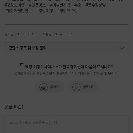
#강원도여행
#단풍명소
#미술관자작나무숲
#풍수원성당
#횡성가볼만한곳
#횡성여행
#횡성호수길
등록일 : 2023. 10. 5.
수정일 : 2024. 1. 17.
콘텐츠 등록 및 수정 문의
국내디지털마케팅팀
033-371-2867
해당 여행기사에서 소개된 여행지들이 마음에 드시나요?
평가를 해주시면 개인화 추천 시 활용하여 최적의 여행지를 추천해 드리겠습니다.
좋아요!
별로예요
댓글
(
5
건)