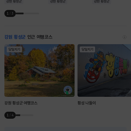
강원 횡성군
강원 횡성군
강원 횡성군
1
/
3
강원 횡성군
인근 여행코스
당일치기
당일치기
강원 횡성군 여행코스
횡성 나들이
1
/
4