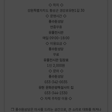
◇ 위치 ◇
강원특별자치도 횡성군 경강로유현1길 30
◇ 운영시간 ◇
풍수원성당
연중무휴
유물전시관
매일 09:00~18:00
◇ 이용요금 ◇
풍수원성당
무료
유물전시관 입장료
1인 2,000원
◇ 문의 ◇
풍수원성당
033-342-0035
유현 문화관광해설사의 집
033-344-2330
◇ 자체 주차장 이용 ◇
❒ 풍수원성당은 미사를 드리는 공간으로, 큰 소리로 대화를 하거나