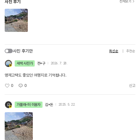
사진 후기
전체보기
사진 후기만
최신순
추천순
새싹 사진가
전*구
2026. 7. 28.
명재고택도 좋았던 여행지로 기억됩니다.
0
0
신고
가볼래-터 이용자
김*돈
2025. 5. 22.