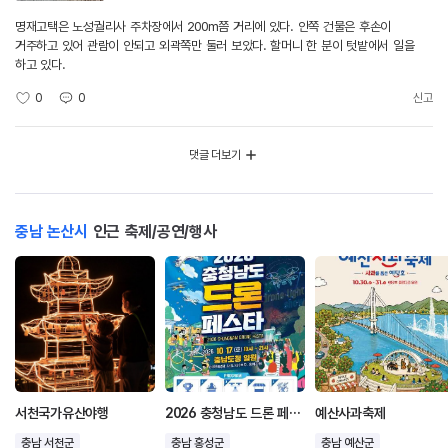
명재고택은 노성궐리사 주차장에서 200m쯤 거리에 있다. 안쪽 건물은 후손이
거주하고 있어 관람이 안되고 외곽쪽만 둘러 보았다. 할머니 한 분이 텃밭에서 일을
하고 있다.
0
0
신고
댓글 더보기
충남 논산시
인근 축제/공연/행사
서천국가유산야행
2026 충청남도 드론 페스타
예산사과축제
충남 서천군
충남 홍성군
충남 예산군