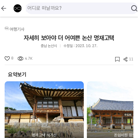
여행기사
자세히 보아야 더 어여쁜 논산 명재고택
충남 논산시
수정일 : 2023. 10. 27.
8
4.7K
11
요약보기
명재고택 석가산
돈암서원 응도