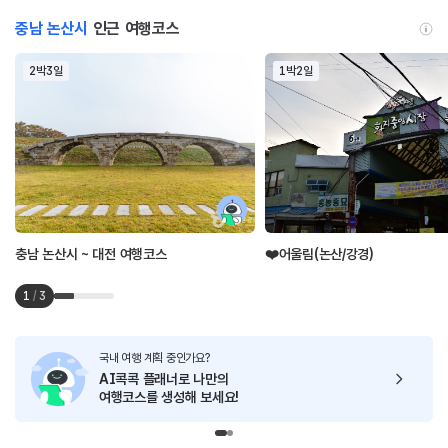
충남 논산시
인근 여행코스
2박3일
1박2일
충남 논산시 ~ 대전 여행코스
❤️어울림(논산/강경)
1
/
3
국내 여행 계획 중인가요?
AI콕콕 플래너로
나만의
여행코스를 생성해 보세요!