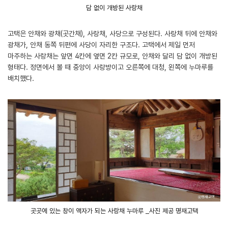
담 없이 개방된 사랑채
고택은 안채와 광채(곳간채), 사랑채, 사당으로 구성된다. 사랑채 뒤에 안채와
광채가, 안채 동쪽 뒤편에 사당이 자리한 구조다. 고택에서 제일 먼저
마주하는 사랑채는 앞면 4칸에 옆면 2칸 규모로, 안채와 달리 담 없이 개방된
형태다. 정면에서 볼 때 중앙이 사랑방이고 오른쪽에 대청, 왼쪽에 누마루를
배치했다.
곳곳에 있는 창이 액자가 되는 사랑채 누마루 _사진 제공 명재고택