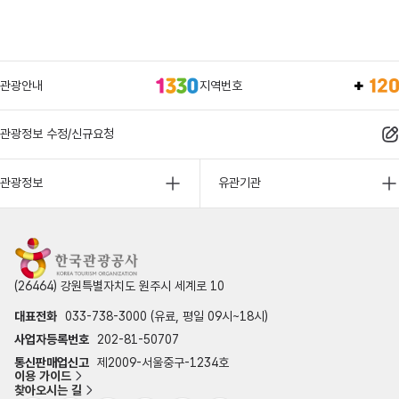
관광안내
지역번호
관광정보 수정/신규요청
관광정보
유관기관
(26464) 강원특별자치도 원주시 세계로 10
대표전화
033-738-3000 (유료, 평일 09시~18시)
사업자등록번호
202-81-50707
통신판매업신고
제2009-서울중구-1234호
이용 가이드
찾아오시는 길