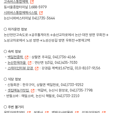
고속버스통합예매
동서울종합터미널 1688-5979
시외버스통합예매시스템
논산시외버스터미널 041)735-3644
○ 자가운전 정보
논산천안고속도로→공주톨게이트→송선교차로에서 논산·대전 방면 우회전→
노성교차로에서 노성 방면→노성산성길 방면 우회전→명재고택
○ 숙박 정보
-
백일헌종택
: 상월면 주곡길, 041)736-4166
-
논산한옥마을
: 연산면 임3길, 041)435-7030
-
스테이인터뷰 강경
: 강경읍 계백로167번길, 010-8107-9156
○ 식당 정보
- 신동회관 : 한우구이, 상월면 백일헌로, 041)733-9252
-
셋집매농가맛집
: 떡갈비, 논산시 원앙로, 041)735-7798
- 반월소바 : 메밀소바, 논산시 해월로, 041)733-2210
○ 주변 볼거리
온빛자연휴양림
,
쌍계사
,
백제군사박물관
,
강경근대거리