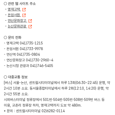
○ 관련 웹 사이트 주소
-
명재고택
-
돈암서원
-
연산문화창고
-
논산문화관광
○ 문의 전화
- 명재고택 041)735-1215
- 돈암서원 041)733-9978
- 연산역 041)735-0804
- 연산문화창고 041)730-2960~4
- 논산시청 관광과 041)746-5405
○ 대중교통 정보
[버스] 서울-논산, 센트럴시티터미널에서 하루 13회(06:30~22:45) 운행, 약
2시간 10분 소요. 동서울종합터미널에서 하루 2회(12:10, 14:20) 운행, 약
2시간 55분 소요.
시외버스터미널 정류장에서 501번·504번·505번·508번·509번 버스 등
이용, 교촌리 정류장 하차, 명재고택까지 도보 약 480m.
* 문의 : 센트럴시티터미널 02)6282-0114