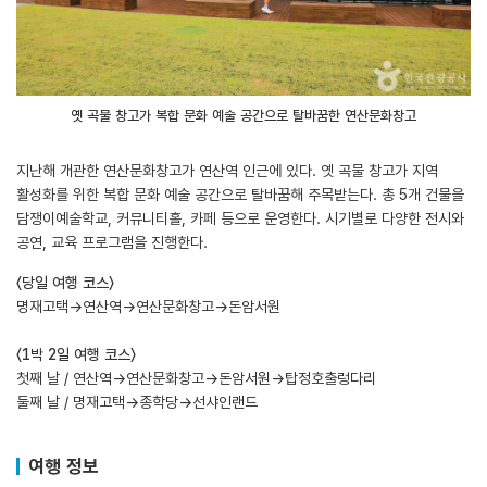
옛 곡물 창고가 복합 문화 예술 공간으로 탈바꿈한 연산문화창고
지난해 개관한 연산문화창고가 연산역 인근에 있다. 옛 곡물 창고가 지역
활성화를 위한 복합 문화 예술 공간으로 탈바꿈해 주목받는다. 총 5개 건물을
담쟁이예술학교, 커뮤니티홀, 카페 등으로 운영한다. 시기별로 다양한 전시와
공연, 교육 프로그램을 진행한다.
〈당일 여행 코스〉
명재고택→연산역→연산문화창고→돈암서원
〈1박 2일 여행 코스〉
첫째 날 / 연산역→연산문화창고→돈암서원→탑정호출렁다리
둘째 날 / 명재고택→종학당→선샤인랜드
여행 정보