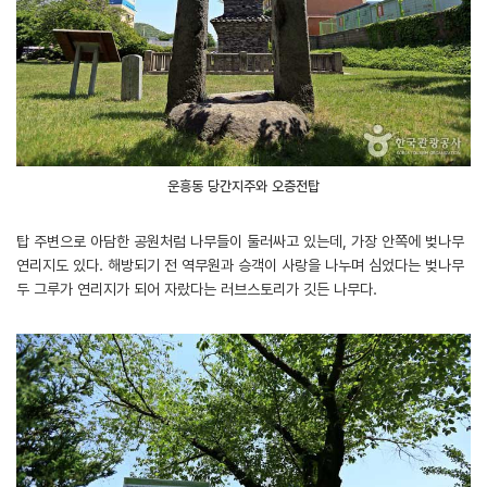
운흥동 당간지주와 오층전탑
탑 주변으로 아담한 공원처럼 나무들이 둘러싸고 있는데, 가장 안쪽에 벚나무
연리지도 있다. 해방되기 전 역무원과 승객이 사랑을 나누며 심었다는 벚나무
두 그루가 연리지가 되어 자랐다는 러브스토리가 깃든 나무다.