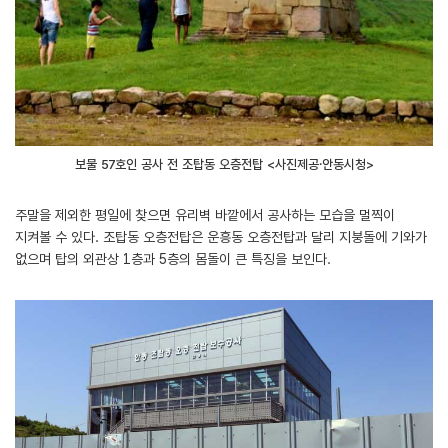
보물 57호인 공사 전 조탑동 오층전탑 <사진제공․안동시청>
주말을 제외한 평일에 찾으면 유리벽 바깥에서 공사하는 모습을 멀찍이
지켜볼 수 있다. 조탑동 오층전탑은 운흥동 오층전탑과 달리 지붕돌에 기와가
없으며 탑의 외관상 1층과 5층의 몸돌이 큰 특징을 보인다.