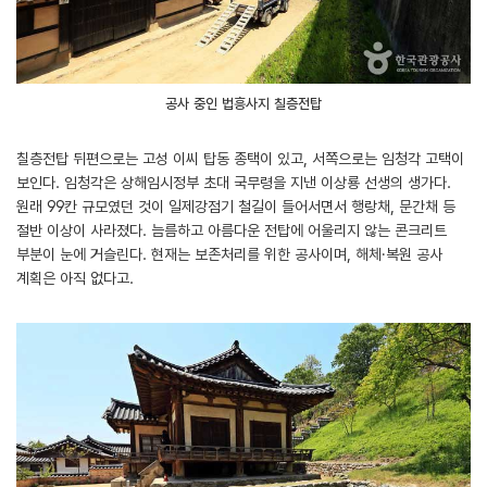
공사 중인 법흥사지 칠층전탑
칠층전탑 뒤편으로는 고성 이씨 탑동 종택이 있고, 서쪽으로는 임청각 고택이
보인다. 임청각은 상해임시정부 초대 국무령을 지낸 이상룡 선생의 생가다.
원래 99칸 규모였던 것이 일제강점기 철길이 들어서면서 행랑채, 문간채 등
절반 이상이 사라졌다. 늠름하고 아름다운 전탑에 어울리지 않는 콘크리트
부분이 눈에 거슬린다. 현재는 보존처리를 위한 공사이며, 해체․복원 공사
계획은 아직 없다고.