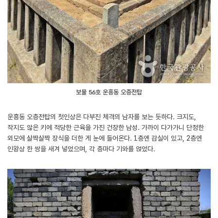
보물 56호 운흥동 오층전탑
운흥동 오층전탑의 첫인상은 다부진 체격의 남자를 보는 듯하다. 크지도,
작지도 않은 키에 적당한 근육을 가진 건장한 남성. 가까이 다가가니 단정한
외모에 살짝살짝 장식을 더한 게 눈에 들어온다. 1층엔 감실이 있고, 2층엔
인왕상 한 쌍을 새겨 넣었으며, 각 층마다 기와를 얹었다.