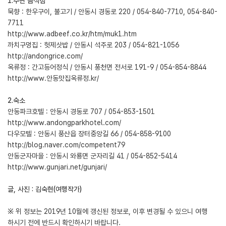
1.주변 음식점
묵향 : 한우구이, 불고기 / 안동시 경동로 220 / 054-840-7710, 054-840-
7711
http://www.adbeef.co.kr/htm/muk1.htm
까치구멍집 : 헛제삿밥 / 안동시 석주로 203 / 054-821-1056
http://andongrice.com/
옥류정 : 간고등어정식 / 안동시 풍천면 전서로 191-9 / 054-854-8844
http://www.안동맛집옥류정.kr/
2.숙소
안동파크호텔 : 안동시 경동로 707 / 054-853-1501
http://www.andongparkhotel.com/
다우모텔 : 안동시 풍산읍 장터중앙길 66 / 054-858-9100
http://blog.naver.com/competent79
안동군자마을 : 안동시 와룡면 군자리길 41 / 054-852-5414
http://www.gunjari.net/gunjari/
글, 사진 : 김숙현(여행작가)
※ 위 정보는 2019년 10월에 갱신된 정보로, 이후 변경될 수 있으니 여행
하시기 전에 반드시 확인하시기 바랍니다.