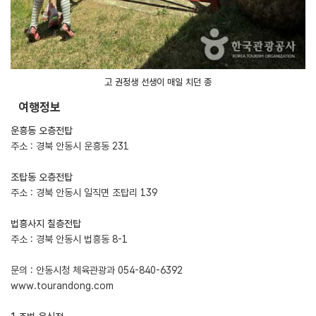
고 권정생 선생이 매일 치던 종
여행정보
운흥동 오층전탑
주소 : 경북 안동시 운흥동 231
조탑동 오층전탑
주소 : 경북 안동시 일직면 조탑리 139
법흥사지 칠층전탑
주소 : 경북 안동시 법흥동 8-1
문의 : 안동시청 체육관광과 054-840-6392
www.tourandong.com