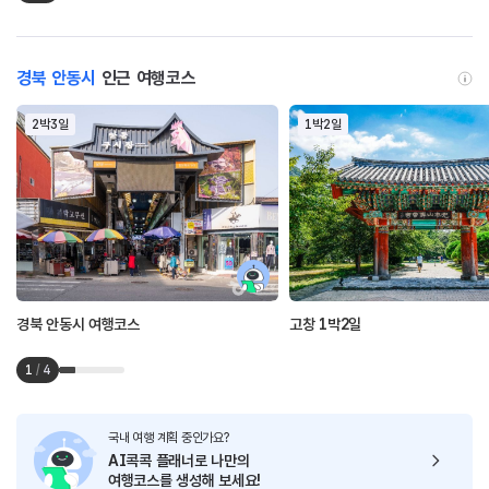
경북 안동시
인근 여행코스
2박3일
1박2일
경북 안동시 여행코스
고창 1박2일
1
/
4
국내 여행 계획 중인가요?
AI콕콕 플래너로
나만의
여행코스를 생성해 보세요!