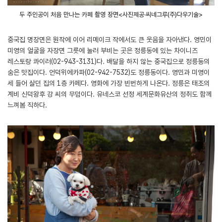
두 주인공이 처음 만나는 카페 촬영 장면<사진제공·씨네그루(주)다우기술>
중국집 명장면은 원작에 이어 리메이크 작에서도 큰 웃음을 자아낸다. 영민이
미영의 얼굴을 자장면 그릇에 눌러 부비는 곳은 정릉동에 있는 차이니즈
레스토랑 콰이러(02-943-3131)다. 배달을 하지 않는 중국집으로 정릉동의
숨은 맛집이다. 언덕위에카파(02-942-7532)도 정릉동이다. 영민과 미영이
세 들어 살던 집의 1층 카페다. 영화에 가장 빈번하게 나온다. 정릉은 태조의
계비 신덕왕후 강 씨의 무덤이다. 유네스코 선정 세계문화유산의 정취도 함께
느껴봄 직하다.