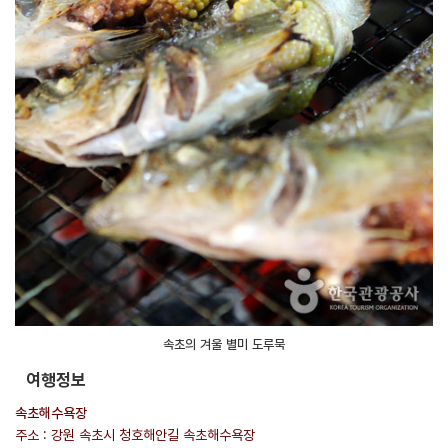
속초의 겨울 별미 도루묵
여행정보
속초해수욕장
주소 : 강원 속초시 청호해안길 속초해수욕장