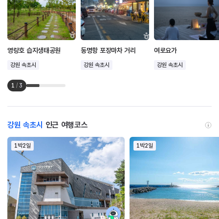
영랑호 습지생태공원
동명항 포장마차 거리
여로요가
강원 속초시
강원 속초시
강원 속초시
1
/
3
강원 속초시
인근 여행코스
1박2일
1박2일