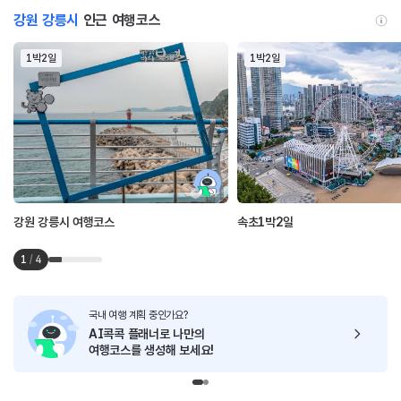
강원 강릉시
인근 여행코스
1박2일
1박2일
강원 강릉시 여행코스
속초1박2일
1
/
4
국내 여행 계획 중인가요?
AI콕콕 플래너로
나만의
여행코스를 생성해 보세요!