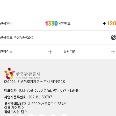
관광안내
지역번호
관광정보 수정/신규요청
관광정보
유관기관
(26464) 강원특별자치도 원주시 세계로 10
대표전화
033-738-3000 (유료, 평일 09시~18시)
사업자등록번호
202-81-50707
통신판매업신고
제2009-서울중구-1234호
이용 가이드
찾아오시는 길