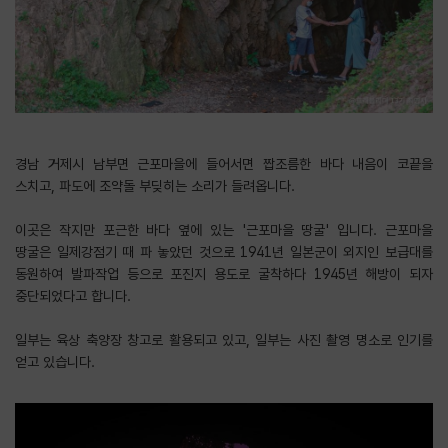
경남 거제시 남부면 근포마을에 들어서면 짭조름한 바다 내음이 코끝을
스치고, 파도에 조약돌 부딪히는 소리가 들려옵니다.
​이곳은 작지만 포근한 바다 옆에 있는 '근포마을 땅굴' 입니다. 근포마을
땅굴은 일제강점기 때 파 놓았던 것으로 1941년 일본군이 외지인 보급대를
동원하여 발파작업 등으로 포진지 용도로 굴착하다 1945년 해방이 되자
중단되었다고 합니다.
​일부는 육상 축양장 창고로 활용되고 있고, 일부는 사진 촬영 명소로 인기를
얻고 있습니다.