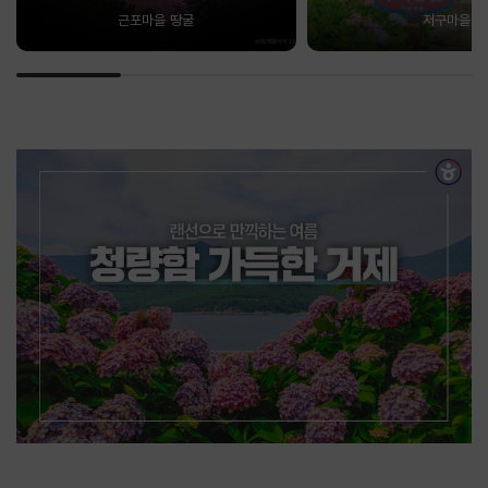
근포마을 땅굴
저구마을