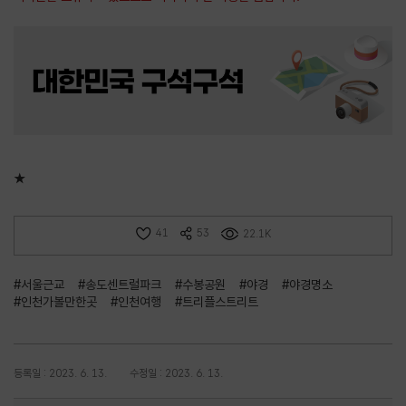
★
41
53
22.1K
#서울근교
#송도센트럴파크
#수봉공원
#야경
#야경명소
#인천가볼만한곳
#인천여행
#트리플스트리트
등록일 : 2023. 6. 13.
수정일 : 2023. 6. 13.