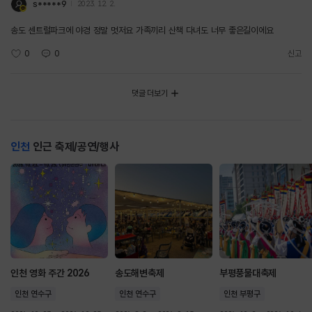
s*****9
2023. 12. 2.
송도 센트럴파크에 야경 정말 멋저요 가족끼리 산책 다녀도 너무 좋은길이에요
0
0
신고
댓글 더보기
인천
인근 축제/공연/행사
인천 영화 주간 2026
송도해변축제
부평풍물대축제
인천 연수구
인천 연수구
인천 부평구