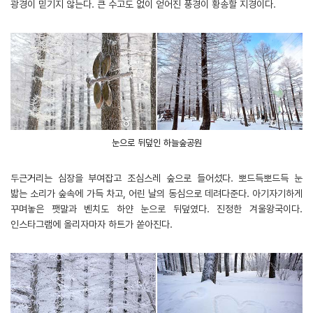
광경이 믿기지 않는다. 큰 수고도 없이 얻어진 풍경이 황송할 지경이다.
눈으로 뒤덮인 하늘숲공원
두근거리는 심장을 부여잡고 조심스레 숲으로 들어섰다. 뽀드득뽀드득 눈
밟는 소리가 숲속에 가득 차고, 어린 날의 동심으로 데려다준다. 아기자기하게
꾸며놓은 팻말과 벤치도 하얀 눈으로 뒤덮였다. 진정한 겨울왕국이다.
인스타그램에 올리자마자 하트가 쏟아진다.