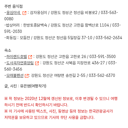
주변 음식점
-
옹심이네
: 감자옹심이 / 강원도 정성군 정선읍 비봉로2 / 033-563-
0080
-밥상머리 : 한방토종닭백숙 / 강원도 정선군 고한읍 함백산로 1104 / 033-
591-2030
-회동집 : 모둠전 / 강원도 정선군 정선읍 5일장길 37-10 / 033-562-2634
숙소
-
하이랜드호텔
: 강원도 정선군 고한읍 고한로 26 / 033-591-3500
-
도사곡자연휴양림
: 강원도 정선군 사북읍 지장천로 436-27 / 033-
560-3456
-
모래불펜션
: 강원도 정선군 여량면 송천길 2-55 / 033-562-6370
글, 사진 : ​유은영(여행작가)
※ 위 정보는 2020년 12월에 갱신된 정보로, 이후 변경될 수 있으니 여행
하시기 전에 반드시 확인하시기 바랍니다.
※ 이 기사에 사용된 텍스트, 사진, 동영상 등의 정보는 한국관광공사가
저작권을 보유하고 있으므로 기사의 무단 사용을 금합니다.