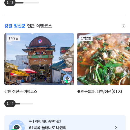
1
/
3
강원 정선군
인근 여행코스
1박2일
1박2일
강원 정선군 여행코스
🍀친구들과..태백/정선(KTX)
1
/
4
국내 여행 계획 중인가요?
AI콕콕 플래너로
나만의