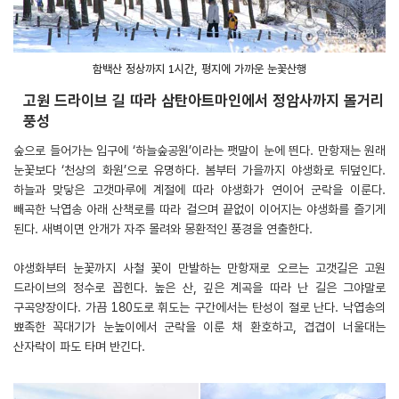
함백산 정상까지 1시간, 평지에 가까운 눈꽃산행
고원 드라이브 길 따라 삼탄아트마인에서 정암사까지 볼거리
풍성
숲으로 들어가는 입구에 ‘하늘숲공원’이라는 팻말이 눈에 띈다. 만항재는 원래
눈꽃보다 ‘천상의 화원’으로 유명하다. 봄부터 가을까지 야생화로 뒤덮인다.
하늘과 맞닿은 고갯마루에 계절에 따라 야생화가 연이어 군락을 이룬다.
빼곡한 낙엽송 아래 산책로를 따라 걸으며 끝없이 이어지는 야생화를 즐기게
된다. 새벽이면 안개가 자주 몰려와 몽환적인 풍경을 연출한다.
야생화부터 눈꽃까지 사철 꽃이 만발하는 만항재로 오르는 고갯길은 고원
드라이브의 정수로 꼽힌다. 높은 산, 깊은 계곡을 따라 난 길은 그야말로
구곡양장이다. 가끔 180도로 휘도는 구간에서는 탄성이 절로 난다. 낙엽송의
뾰족한 꼭대기가 눈높이에서 군락을 이룬 채 환호하고, 겹겹이 너울대는
산자락이 파도 타며 반긴다.