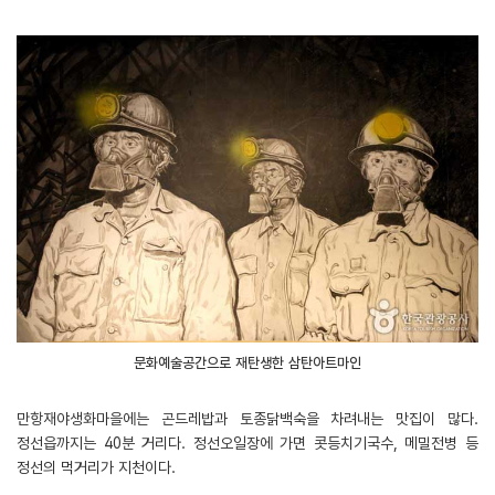
문화예술공간으로 재탄생한 삼탄아트마인
만항재야생화마을에는 곤드레밥과 토종닭백숙을 차려내는 맛집이 많다.
정선읍까지는 40분 거리다. 정선오일장에 가면 콧등치기국수, 메밀전병 등
정선의 먹거리가 지천이다.