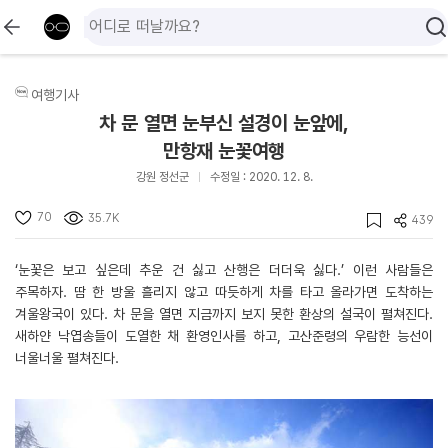
여행기사
차 문 열면 눈부신 설경이 눈앞에,
만항재 눈꽃여행
강원 정선군
수정일 : 2020. 12. 8.
70
35.7K
439
‘눈꽃은 보고 싶은데 추운 건 싫고 산행은 더더욱 싫다.’ 이런 사람들은
주목하자. 땀 한 방울 흘리지 않고 따듯하게 차를 타고 올라가면 도착하는
겨울왕국이 있다. 차 문을 열면 지금까지 보지 못한 환상의 설국이 펼쳐진다.
새하얀 낙엽송들이 도열한 채 환영인사를 하고, 고산준령의 우람한 능선이
너울너울 펼쳐진다.