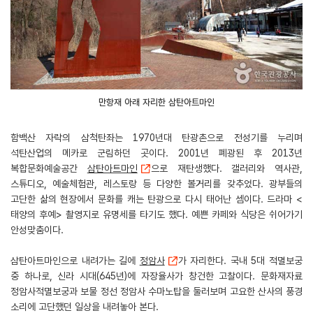
만항재 아래 자리한 삼탄아트마인
함백산 자락의 삼척탄좌는 1970년대 탄광촌으로 전성기를 누리며
석탄산업의 메카로 군림하던 곳이다. 2001년 폐광된 후 2013년
복합문화예술공간
삼탄아트마인
으로 재탄생했다. 갤러리와 역사관,
스튜디오, 예술체험관, 레스토랑 등 다양한 볼거리를 갖추었다. 광부들의
고단한 삶의 현장에서 문화를 캐는 탄광으로 다시 태어난 셈이다. 드라마 <
태양의 후예> 촬영지로 유명세를 타기도 했다. 예쁜 카페와 식당은 쉬어가기
안성맞춤이다.
삼탄아트마인으로 내려가는 길에
정암사
가 자리한다. 국내 5대 적멸보궁
중 하나로, 신라 시대(645년)에 자장율사가 창건한 고찰이다. 문화재자료
정암사적멸보궁과 보물 정선 정암사 수마노탑을 둘러보며 고요한 산사의 풍경
소리에 고단했던 일상을 내려놓아 본다.