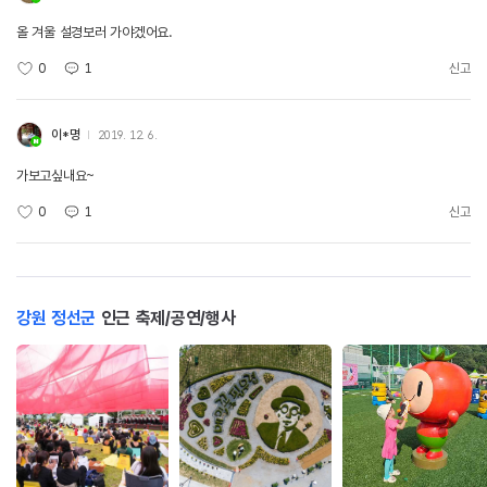
올 겨울 설경보러 가야겠어요.
0
1
신고
이*명
2019. 12. 6.
가보고싶내요~
0
1
신고
강원 정선군
인근 축제/공연/행사