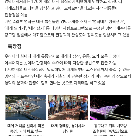
영덕대게거리는 170여 개의 대게 음식점이 빽빽하게 위치하고 식당마다
대게조형물로 외벽을 장식하고 김이 모락모락 올라오는 사각 찜통들이
진풍경을 이룸
매년 4월초 영덕군 대표 특산물인 영덕대게를 소재로 ‘영덕대게 깜짝경매’,
‘대게 달리기’, ‘대게잡기’ 등 다양한 체험프로그램으로 구성된 영덕대게축제를
강구항 일원에서 개최함으로써 관광객의 관심도와 참여도를 향상시키고 있음
특장점
우리나라 최대의 대게 유통단지로 대게의 생산, 유통, 요리 모든 과정이
이루어지는 곳이라 관광객의 수요에 따라 다양한 방법으로 접근 가능
170여개의 대게음식점이 밀집해있어 대게찜부터 코스요리까지 즐길 수 있음
영덕의 대표축제인 대게축제가 개최되어 단순한 상가가 아닌 축제의 장으로서
영덕의 문화와 관광이 함께 만나는 곳으로 자리매김 하고 있음
대게 거리를 멀리서 찍은
대게 경매장, 경매사와
강구대교 위의 배모양
풍경, 거리 바로 앞은
상인들
조형물이 야간조명으로