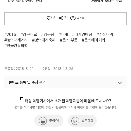
강구교와 강구항이 있다
아름답게 빛나는 모습
6
7
4.5K
#2015
#강구대교
#강구항
#대게
#대게경매장
#수상내역
#영덕대게거리
#영덕대게축제
#음식 부문
#음식테마거리
#한국관광의별
등록일 : 2018. 8. 24.
수정일 : 2018. 12. 26.
콘텐츠 등록 및 수정 문의
국민관광전략팀(한국관광의별)
033-738-3445
해당 여행기사에서 소개된 여행지들이 마음에 드시나요?
평가를 해주시면 개인화 추천 시 활용하여 최적의 여행지를 추천해 드리겠습니다.
좋아요!
별로예요