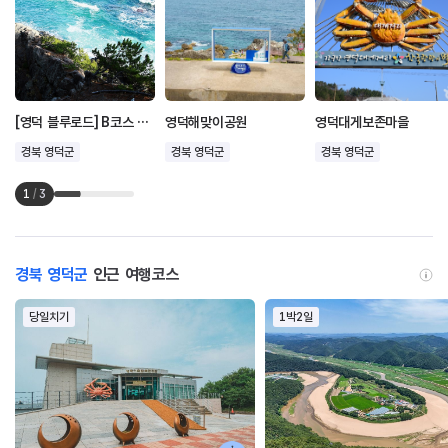
[영덕 블루로드] B코스 푸른대게의 길
영덕해맞이공원
영덕대게보존마을
경북 영덕군
경북 영덕군
경북 영덕군
1
/
3
경북 영덕군
인근 여행코스
당일치기
1박2일