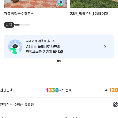
경북 영덕군 여행코스
23년_백암온천(12월) 여행
1
/
3
국내 여행 계획 중인가요?
AI콕콕 플래너로
나만의
여행코스를 생성해 보세요!
관광안내
지역번호
관광정보 수정/신규요청