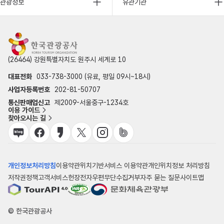
관광정보
유관기관
(26464) 강원특별자치도 원주시 세계로 10
대표전화
033-738-3000 (유료, 평일 09시~18시)
사업자등록번호
202-81-50707
통신판매업신고
제2009-서울중구-1234호
이용 가이드
찾아오시는 길
개인정보처리방침
이용약관
위치기반서비스 이용약관
개인위치정보 처리방침
저작권정책
고객서비스헌장
전자우편무단수집거부
자주 묻는 질문
사이트맵
© 한국관광공사