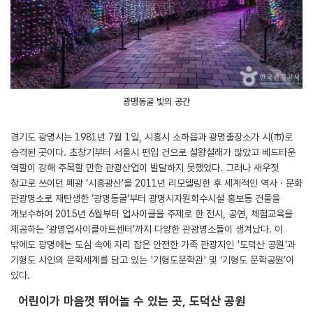
광명동굴 빛의 공간
경기도 광명시는 1981년 7월 1일, 시흥시 소하읍과 광명출장소가 시(市)로
승격된 곳이다. 초창기부터 서울시 편입 건으로 설왕설래가 많았고 베드타운
역할이 강해 주목할 만한 관광산업이 발달하지 못했었다. 그러나 새우젓
창고로 쓰이던 폐광 ‘시흥광산’을 2011년 리모델링한 후 세계적인 역사ㆍ문화
관광명소로 재탄생한 ‘광명동굴’부터 광명시자원회수시설 홍보동 건물을
개보수하여 2015년 6월부터 업사이클을 주제로 한 전시, 공연, 체험교육을
제공하는 ‘광명업사이클아트센터’까지 다양한 관광명소들이 생겨났다. 이
밖에도 광명에는 도심 속에 자리 잡은 안전한 가족 관광지인 '도덕산 공원'과
기형도 시인의 문학세계를 담고 있는 '기형도문학관' 및 ‘기형도 문학공원’이
있다.
어린이가 마음껏 뛰어놀 수 있는 곳, 도덕산 공원