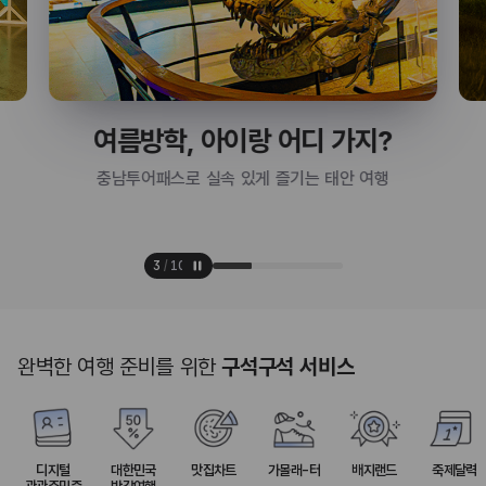
여름방학, 아이랑 어디 가지?
충남투어패스로 실속 있게 즐기는 태안 여행
3
/
10
완벽한 여행 준비를 위한
구석구석 서비스
디지털
대한민국
맛집차트
가볼래-터
배지랜드
축제달력