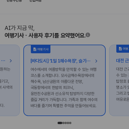
관광주민증
반값여행
AI가 지금 막,
여행기사ㆍ사용자 후기를 요약했어요.
여행
여행기사
[가볼래-터] 나를 채우는 선샤인, 밀양 힐링 여행
[바다도시] ‘1일 1해수욕장’, 슬기로운 여름방학을 위한 여수 여행
 원하는
대전 근
여수에서의 여름방학을 만끽할 수 있는 여행
수 있는
코스를 소개합니다. 모사금해수욕장에서의
즐기고,
탑정호 
해수욕, 남산공원의 아름다운 전망,
며 사색의
명소가 
국동항에서의 한밤의 피크닉,
의
그리고 
웅천친수공원과 선소유적 탐방까지 다양한
여유로운
즐길 거리가 가득합니다. 가족과 함께 여수의
다.
바다를 즐기며 특별한 추억을 만들어보세요.