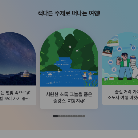
색다른 주제로 떠나는 여행!
즐길 거리 가
는 별빛 속으로🌌
시원한 초록 그늘을 품은
소도시 여행 버
별 보러 가기 좋은
숲캉스 여행지🌿
곳