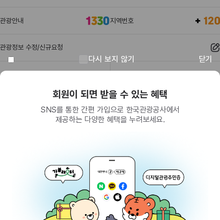
관광안내
지역번호
관광정보 수정/신규요청
다시 보지 않기
닫기
관광정보
유관기관
회원이 되면 받을 수 있는 혜택
SNS를 통한 간편 가입으로 한국관광공사에서
제공하는 다양한 혜택을 누려보세요.
(26464) 강원특별자치도 원주시 세계로 10
대표전화
033-738-3000 (유료, 평일 09시~18시)
사업자등록번호
202-81-50707
통신판매업신고
제2009-서울중구-1234호
이용 가이드
찾아오시는 길