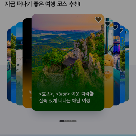
지금 떠나기 좋은 여행 코스 추천!
<호프>, <동궁> 여운 따라🎬
로컬 감성 수집!
우리말이 더 재미있어지는
뚜벅이 여행자 주목🚶
백제의 숨결을 따라,
<호프>, <동궁> 여운 따라🎬
로컬 감성 수집!
우리말이 더 재미있어지는
숲길부터 천년 고찰까지!
뚜벅이 여행자 주목🚶
백제의 숨결을 따라,
숲길부터 천년 고찰까지!
숲길부터 천년 고찰까지!
뚜벅이 여행자 주목🚶
우리말이 더 재미있어지는
백제의 숨결을 따라,
로컬 감성 수집!
<호프>, <동궁> 여운 따라🎬
실속 있게 떠나는 해남 여행
전국 로컬 기념품숍 3곳⭐
세종 한글 여행
양양 1박 2일 코스
부여에서 만나는 여름
실속 있게 떠나는 해남 여행
전국 로컬 기념품숍 3곳⭐
세종 한글 여행
마음에 쉼을 더하는 부안
양양 1박 2일 코스
부여에서 만나는 여름
마음에 쉼을 더하는 부안
마음에 쉼을 더하는 부안
양양 1박 2일 코스
세종 한글 여행
부여에서 만나는 여름
전국 로컬 기념품숍 3곳⭐
실속 있게 떠나는 해남 여행