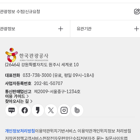
관광정보 수정/신규요청
관광정보
유관기관
(26464) 강원특별자치도 원주시 세계로 10
대표전화
033-738-3000 (유료, 평일 09시~18시)
사업자등록번호
202-81-50707
통신판매업신고
제2009-서울중구-1234호
이용 가이드
찾아오시는 길
개인정보처리방침
이용약관
위치기반서비스 이용약관
개인위치정보 처리방침
저작권정책
고객서비스헌장
전자우편무단수집거부
자주 묻는 질문
사이트맵