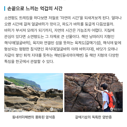
손끝으로 느끼는 억겁의 시간
소연평도 트레킹을 하다보면 저절로 ‘자연의 시간’을 되새겨보게 된다. 얼마나
오랜 시간에 걸쳐 얼굴바위가 깎이고, 파도가 바위를 둥글게 다듬었을까.
바위가 부서져 모래가 되기까지, 자연의 시간은 가늠조차 어렵다. 지질에
관심이 있다면 소연평도는 그 자체로 큰 선물이다. 해안 낭떠러지 지형인
해식애(얼굴바위), 육지와 연결된 섬을 뜻하는 육계도(갈매기섬), 해식애 밑에
형성되는 평평한 침식면인 파식대(얼굴바위 아래 바위지대), 바닷가 모래나
자갈이 쌓인 퇴적 지대를 뜻하는 해빈(동네끼미해변) 등 해안 지형의 다양한
특징을 한곳에서 관찰할 수 있다.
동네끼미해변의 풍화된 암석층
갈매기섬의 독특한 암반층