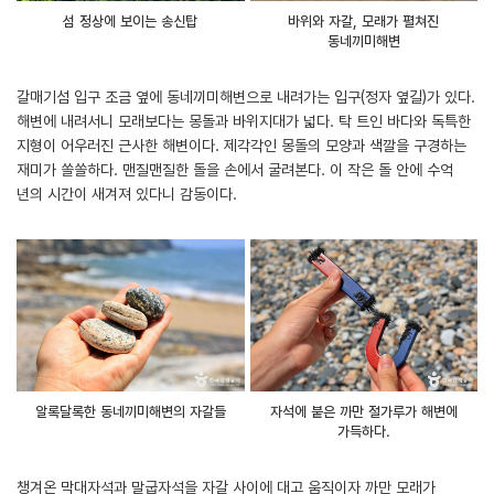
섬 정상에 보이는 송신탑
바위와 자갈, 모래가 펼쳐진
동네끼미해변
갈매기섬 입구 조금 옆에 동네끼미해변으로 내려가는 입구(정자 옆길)가 있다.
해변에 내려서니 모래보다는 몽돌과 바위지대가 넓다. 탁 트인 바다와 독특한
지형이 어우러진 근사한 해변이다. 제각각인 몽돌의 모양과 색깔을 구경하는
재미가 쏠쏠하다. 맨질맨질한 돌을 손에서 굴려본다. 이 작은 돌 안에 수억
년의 시간이 새겨져 있다니 감동이다.
알록달록한 동네끼미해변의 자갈들
자석에 붙은 까만 철가루가 해변에
가득하다.
챙겨온 막대자석과 말굽자석을 자갈 사이에 대고 움직이자 까만 모래가