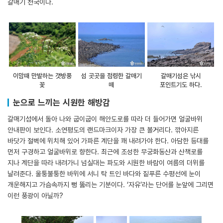
갈매기 천국이다.
이맘때 만발하는 갯방풍
섬 곳곳을 점령한 갈매기
갈매기섬은 낚시
꽃
떼
포인트기도 하다.
눈으로 느끼는 시원한 해방감
갈매기섬에서 돌아 나와 굽이굽이 해안도로를 따라 더 들어가면 얼굴바위
안내판이 보인다. 소연평도의 랜드마크이자 가장 큰 볼거리다. 깎아지른
바닷가 절벽에 위치해 있어 가파른 계단을 꽤 내려가야 한다. 아담한 등대를
먼저 구경하고 얼굴바위로 향한다. 최근에 조성한 무궁화동산과 산책로를
지나 계단을 따라 내려가니 넘실대는 파도와 시원한 바람이 여름의 더위를
날려준다. 울퉁불퉁한 바위에 서니 탁 트인 바다와 짙푸른 수평선에 눈이
개운해지고 가슴속까지 뻥 뚫리는 기분이다. ‘자유’라는 단어를 눈앞에 그리면
이런 풍광이 아닐까?