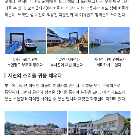
꽃게다. 면적이 1.01㎢밖에 안 되니 섬을 다 둘러보고 나서 오후 배로 다시
나올 수 있다. 오후 2시 40분 배를 타기 전까지는 약 5시간 정도 섬에 머물게
되는데, 느긋한 섬 시간이 적용된 덕분일까 더 여유롭고 평화롭게 느껴진다.
1시간 40분 만에
주말엔 여행객과
여객선 너머 연평도가
소연평도 부두에 닿았다.
낚시꾼이 제법 찾는다.
희미하게 보인다.
자연의 소리를 귀를 채우다
부두에 내리면 아담한 마을이 여행자를 반긴다. 지붕을 모두 주황색으로
통일해서 그런지 유난히 정겨운 섬마을 풍경이 눈길을 끈다. 여객 매표소가
있는 소연평 바다역엔 쉬어갈 수 있는 벤치와 깨끗한 화장실이 마련돼 있다.