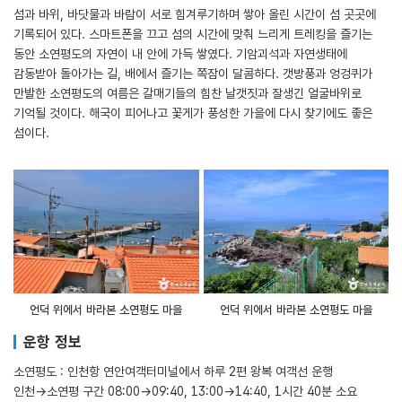
섬과 바위, 바닷물과 바람이 서로 힘겨루기하며 쌓아 올린 시간이 섬 곳곳에
기록되어 있다. 스마트폰을 끄고 섬의 시간에 맞춰 느리게 트레킹을 즐기는
동안 소연평도의 자연이 내 안에 가득 쌓였다. 기암괴석과 자연생태에
감동받아 돌아가는 길, 배에서 즐기는 쪽잠이 달콤하다. 갯방풍과 엉겅퀴가
만발한 소연평도의 여름은 갈매기들의 힘찬 날갯짓과 잘생긴 얼굴바위로
기억될 것이다. 해국이 피어나고 꽃게가 풍성한 가을에 다시 찾기에도 좋은
섬이다.
언덕 위에서 바라본 소연평도 마을
언덕 위에서 바라본 소연평도 마을
운항 정보
소연평도 : 인천항 연안여객터미널에서 하루 2편 왕복 여객선 운행
인천→소연평 구간 08:00→09:40, 13:00→14:40, 1시간 40분 소요