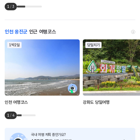
1
/
3
인천 옹진군
인근 여행코스
1박2일
당일치기
인천 여행코스
강화도 당일여행
1
/
4
국내 여행 계획 중인가요?