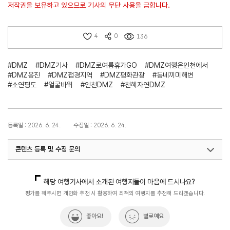
저작권을 보유하고 있으므로 기사의 무단 사용을 금합니다.
4
0
136
#DMZ
#DMZ기사
#DMZ로여름휴가GO
#DMZ여행은인천에서
#DMZ옹진
#DMZ접경지역
#DMZ평화관광
#동네끼미해변
#소연평도
#얼굴바위
#인천DMZ
#천혜자연DMZ
등록일 : 2026. 6. 24.
수정일 : 2026. 6. 24.
콘텐츠 등록 및 수정 문의
지역개발기획팀(DMZ평화관광)
033-738-3677
해당 여행기사에서 소개된 여행지들이 마음에 드시나요?
평가를 해주시면 개인화 추천 시 활용하여 최적의 여행지를 추천해 드리겠습니다.
좋아요!
별로예요