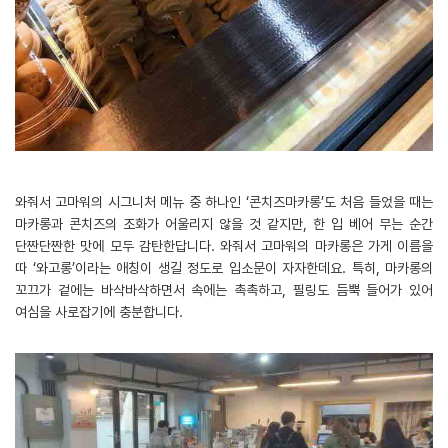
와줘서 고마워의 시그니처 메뉴 중 하나인 ‘콘치즈마카롱’도 처음 들었을 때는
마카롱과 콘치즈의 조화가 어울리지 않을 것 같지만, 한 입 베어 무는 순간
단짠단짠한 맛에 모두 감탄한답니다. 와줘서 고마워의 마카롱은 가게 이름을
따 ‘와고롱’이라는 애칭이 생길 정도로 입소문이 자자한데요. 특히, 마카롱의
꼬끄가 겉에는 바삭바삭하면서 속에는 촉촉하고, 필링도 듬뿍 들어가 있어
여심을 사로잡기에 충분합니다.