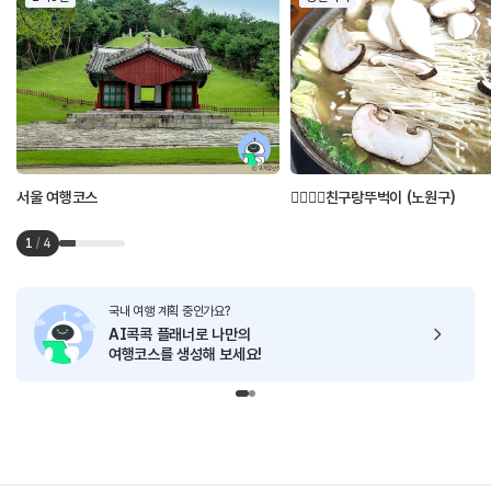
서울 여행코스
👩‍❤️‍💋‍👩친구랑뚜벅이 (노원구)
1
/
4
국내 여행 계획 중인가요?
AI콕콕 플래너로
나만의
여행코스를 생성해 보세요!