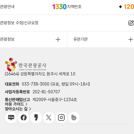
관광안내
지역번호
관광정보 수정/신규요청
관광정보
유관기관
(26464) 강원특별자치도 원주시 세계로 10
대표전화
033-738-3000 (유료, 평일 09시~18시)
사업자등록번호
202-81-50707
통신판매업신고
제2009-서울중구-1234호
이용 가이드
찾아오시는 길