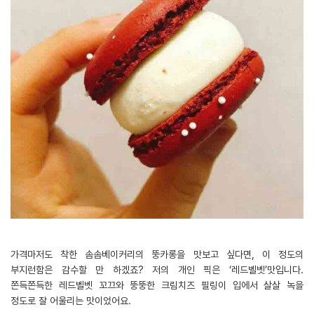
가격마저도 착한 솜솜베이커리의 뚱카롱을 맛보고 싶다면, 이 정도의
부지런함은 감수할 만 하겠죠? 저의 개인 픽은 ‘레드벨벳’맛입니다.
쫀득쫀득한 레드벨벳 꼬끄와 뚱뚱한 크림치즈 필링이 입에서 살살 녹을
정도로 잘 어울리는 맛이었어요.