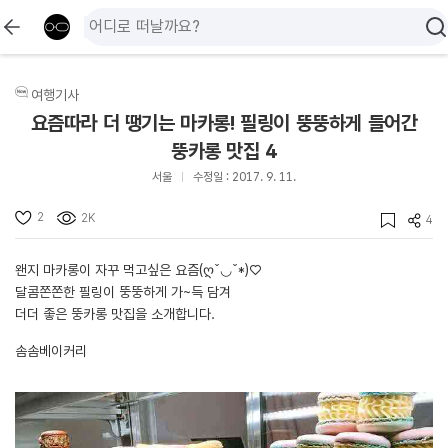
여행기사
요즘따라 더 땡기는 마카롱! 필링이 뚱뚱하게 들어간
뚱카롱 맛집 4
서울
수정일 : 2017. 9. 11.
2
2K
4
왠지 마카롱이 자꾸 먹고싶은 요즘(ღˇ◡ˇ*)♡
달콤쫀쫀한 필링이 뚱뚱하게 가~득 담겨
더더 좋은 뚱카롱 맛집을 소개합니다.
솜솜베이커리