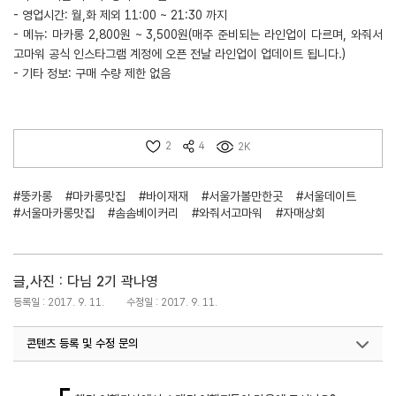
- 영업시간: 월,화 제외 11:00 ~ 21:30 까지
- 메뉴: 마카롱 2,800원 ~ 3,500원(매주 준비되는 라인업이 다르며, 와줘서
고마워 공식 인스타그램 계정에 오픈 전날 라인업이 업데이트 됩니다.)
- 기타 정보: 구매 수량 제한 없음
2
4
2K
#뚱카롱
#마카롱맛집
#바이재재
#서울가볼만한곳
#서울데이트
#서울마카롱맛집
#솜솜베이커리
#와줘서고마워
#자매상회
글,사진 : 다님 2기 곽나영
등록일 : 2017. 9. 11.
수정일 : 2017. 9. 11.
콘텐츠 등록 및 수정 문의
국내디지털마케팅팀
033-371-2867