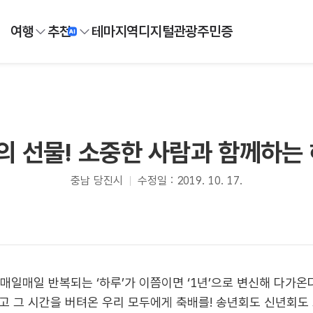
여행
추천
테마
지역
디지털
관광주민증
의 선물! 소중한 사람과 함께하는
충남 당진시
수정일 : 2019. 10. 17.
 매일매일 반복되는 ‘하루’가 이쯤이면 ‘1년’으로 변신해 다가온
고 그 시간을 버텨온 우리 모두에게 축배를! 송년회도 신년회도 