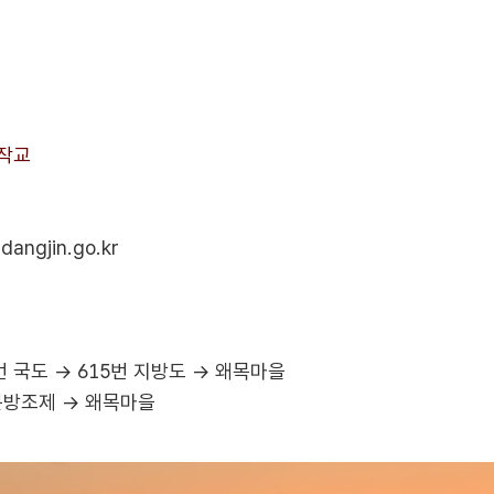
오작교
angjin.go.kr
번 국도 → 615번 지방도 → 왜목마을
문방조제 → 왜목마을