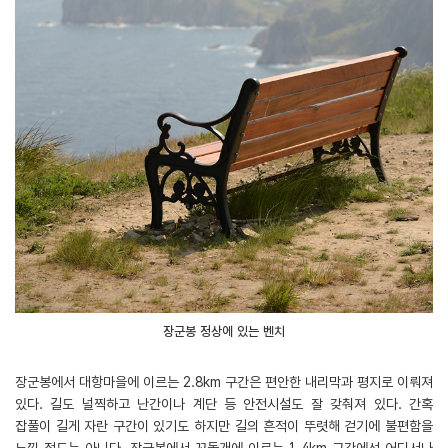
장군봉 정상에 있는 벤치
장군봉에서 대항마을에 이르는 2.8km 구간은 편안한 내리막과 평지로 이뤄져
있다. 길도 널찍하고 난간이나 계단 등 안전시설도 잘 갖춰져 있다. 간혹
잡풀이 길게 자란 구간이 있기도 하지만 길의 흔적이 뚜렷해 걷기에 불편함을