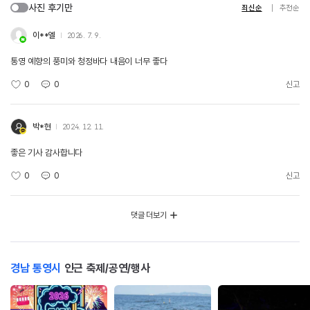
사진 후기만
최신순
추천순
이**엘
2026. 7. 9.
통영 예향의 풍미와 청정바다 내음이 너무 좋다
0
0
신고
박*현
2024. 12. 11.
좋은 기사 감사합니다
0
0
신고
댓글 더보기
경남 통영시
인근 축제/공연/행사