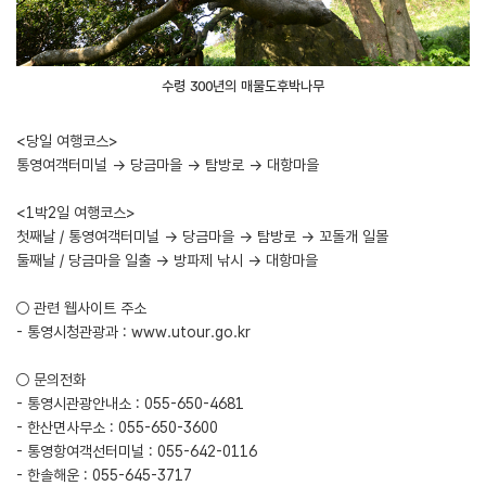
수령 300년의 매물도후박나무
<당일 여행코스>
통영여객터미널 → 당금마을 → 탐방로 → 대항마을
<1박2일 여행코스>
첫째날 / 통영여객터미널 → 당금마을 → 탐방로 → 꼬돌개 일몰
둘째날 / 당금마을 일출 → 방파제 낚시 → 대항마을
○ 관련 웹사이트 주소
- 통영시청관광과 :
www.utour.go.kr
○ 문의전화
- 통영시관광안내소 : 055-650-4681
- 한산면사무소 : 055-650-3600
- 통영항여객선터미널 : 055-642-0116
- 한솔해운 : 055-645-3717