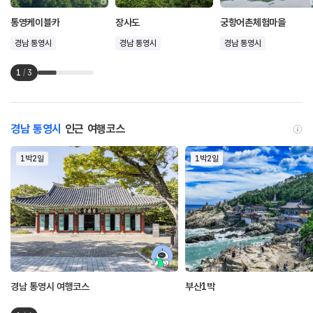
통영케이블카
장사도
궁항어촌체험마을
경남 통영시
경남 통영시
경남 통영시
1
/
3
경남 통영시
인근 여행코스
1박2일
1박2일
경남 통영시 여행코스
부산1박