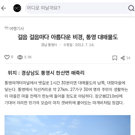
여행기사
걸음 걸음마다 아름다운 비경, 통영 대매물도
경남 통영시
수정일 : 2012. 7. 16.
8
5.9K
14
위치 : 경상남도 통영시 한산면 매죽리
통영여객터미널에서 뱃길로 1시간 30분이면 대매물도의 남쪽, 대항마을에
닿는다. 통영에서 직선거리로 약 27km. 27가구 30여 명의 주민이 생활하는
이 마을은 마을 전체가 한눈에 들어올 정도로 아담하다. 장군봉(210m)에
기대어 자리한 민가의 모습이 마치 갯바위에 붙어있는 따개비처럼 정겹다.