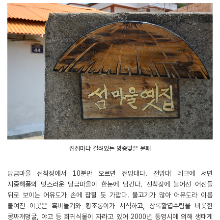
집집마다 걸려있는 앙증맞은 문패
당금마을 선착장에서 10분만 오르면 전망대다. 전망대 데크에 서면
지중해풍의 멋스러운 당금마을이 한눈에 담긴다. 선착장에 늘어선 어선들
뒤로 보이는 어유도가 손에 잡힐 듯 가깝다. 물고기가 많아 어유도라 이름
붙여진 이곳은 흑비둘기와 황조롱이가 서식하고, 상록활엽수림을 비롯한
콩짜개덩굴, 야고 등 희귀식물이 자라고 있어 2000년 통영시에 의해 생태계