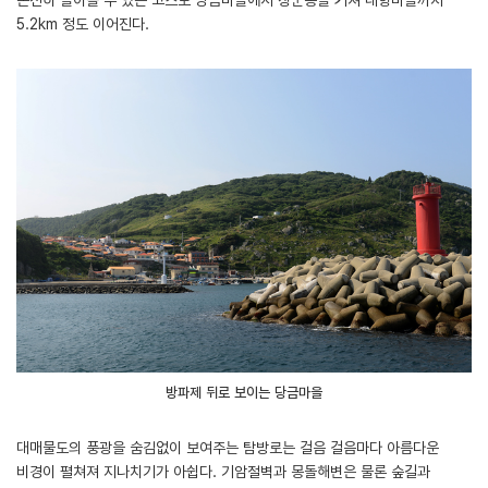
온전히 돌아볼 수 있는 코스로 당금마을에서 장군봉을 거쳐 대항마을까지
5.2km 정도 이어진다.
방파제 뒤로 보이는 당금마을
대매물도의 풍광을 숨김없이 보여주는 탐방로는 걸음 걸음마다 아름다운
비경이 펼쳐져 지나치기가 아쉽다. 기암절벽과 몽돌해변은 물론 숲길과